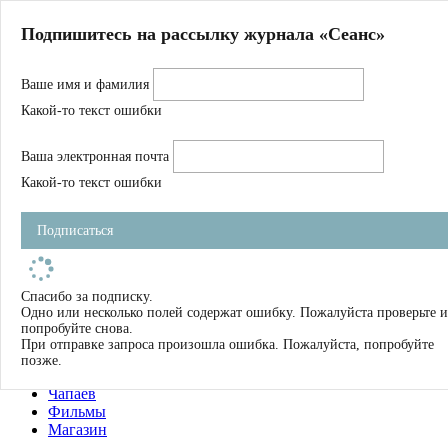
Главная
Подпишитесь на рассылку журнала «Сеанс»
О нас
Авторы
Ваше имя и фамилия
Магазин
Журнал
Какой-то текст ошибки
Книги
Спецпроекты
Ваша электронная почта
Школа
Устав
Какой-то текст ошибки
Отчетность
Фильмы
Подписаться
Имена
Тэги
искать
Спасибо за подписку.
Одно или несколько полей содержат ошибку. Пожалуйста проверьте и
О нас
попробуйте снова.
Журнал
При отправке запроса произошла ошибка. Пожалуйста, попробуйте
Книги
позже.
Школа
Чапаев
Фильмы
Магазин