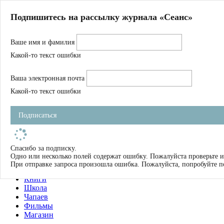
Главная
Подпишитесь на рассылку журнала «Сеанс»
О нас
Авторы
Ваше имя и фамилия
Магазин
Журнал
Какой-то текст ошибки
Книги
Спецпроекты
Ваша электронная почта
Школа
Устав
Какой-то текст ошибки
Отчетность
Фильмы
Подписаться
Имена
Тэги
искать
Спасибо за подписку.
Одно или несколько полей содержат ошибку. Пожалуйста проверьте и
О нас
При отправке запроса произошла ошибка. Пожалуйста, попробуйте п
Журнал
Книги
Школа
Чапаев
Фильмы
Магазин