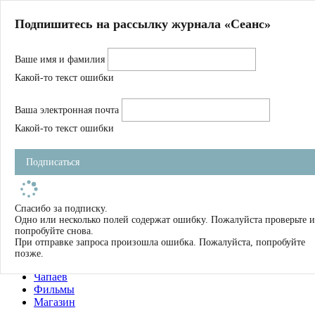
Главная
Подпишитесь на рассылку журнала «Сеанс»
О нас
Авторы
Ваше имя и фамилия
Магазин
Журнал
Какой-то текст ошибки
Книги
Спецпроекты
Ваша электронная почта
Школа
Устав
Какой-то текст ошибки
Отчетность
Фильмы
Подписаться
Имена
Тэги
искать
Спасибо за подписку.
Одно или несколько полей содержат ошибку. Пожалуйста проверьте и
О нас
попробуйте снова.
Журнал
При отправке запроса произошла ошибка. Пожалуйста, попробуйте
Книги
позже.
Школа
Чапаев
Фильмы
Магазин