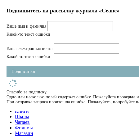
Главная
Подпишитесь на рассылку журнала «Сеанс»
О нас
Авторы
Ваше имя и фамилия
Магазин
Журнал
Какой-то текст ошибки
Книги
Спецпроекты
Ваша электронная почта
Школа
Устав
Какой-то текст ошибки
Отчетность
Фильмы
Подписаться
Имена
Тэги
искать
Спасибо за подписку.
Одно или несколько полей содержат ошибку. Пожалуйста проверьте и
О нас
При отправке запроса произошла ошибка. Пожалуйста, попробуйте п
Журнал
Книги
Школа
Чапаев
Фильмы
Магазин