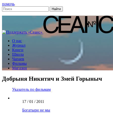
помочь
О нас
Журнал
Книги
Школа
Чапаев
Фильмы
Магазин
Добрыня Никитич и Змей Горыныч
Указатель по фильмам
17 / 01 / 2011
Богатыри не мы