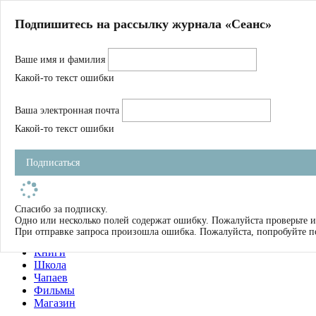
Главная
Подпишитесь на рассылку журнала «Сеанс»
О нас
Авторы
Ваше имя и фамилия
Магазин
Журнал
Какой-то текст ошибки
Книги
Спецпроекты
Ваша электронная почта
Школа
Устав
Какой-то текст ошибки
Отчетность
Фильмы
Подписаться
Имена
Тэги
искать
Спасибо за подписку.
Одно или несколько полей содержат ошибку. Пожалуйста проверьте и
О нас
При отправке запроса произошла ошибка. Пожалуйста, попробуйте п
Журнал
Книги
Школа
Чапаев
Фильмы
Магазин