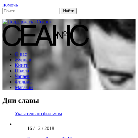
помочь
О нас
Журнал
Книги
Школа
Чапаев
Фильмы
Магазин
Дни славы
Указатель по фильмам
16 / 12 / 2018