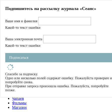
Главная
Подпишитесь на рассылку журнала «Сеанс»
О нас
Авторы
Ваше имя и фамилия
Магазин
Журнал
Какой-то текст ошибки
Книги
Спецпроекты
Ваша электронная почта
Школа
Устав
Какой-то текст ошибки
Отчетность
Фильмы
Подписаться
Имена
Тэги
искать
Спасибо за подписку.
Одно или несколько полей содержат ошибку. Пожалуйста проверьте и
О нас
попробуйте снова.
Журнал
При отправке запроса произошла ошибка. Пожалуйста, попробуйте
Книги
позже.
Школа
Чапаев
Фильмы
Магазин