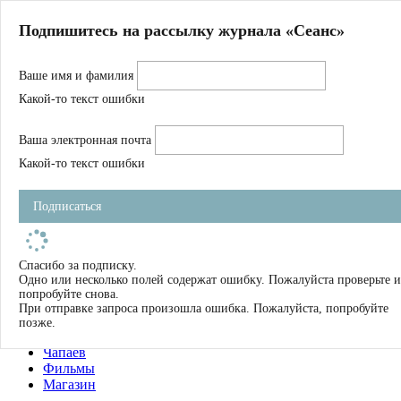
Главная
Подпишитесь на рассылку журнала «Сеанс»
О нас
Авторы
Ваше имя и фамилия
Магазин
Журнал
Какой-то текст ошибки
Книги
Спецпроекты
Ваша электронная почта
Школа
Устав
Какой-то текст ошибки
Отчетность
Фильмы
Подписаться
Имена
Тэги
искать
Спасибо за подписку.
Одно или несколько полей содержат ошибку. Пожалуйста проверьте и
О нас
попробуйте снова.
Журнал
При отправке запроса произошла ошибка. Пожалуйста, попробуйте
Книги
позже.
Школа
Чапаев
Фильмы
Магазин