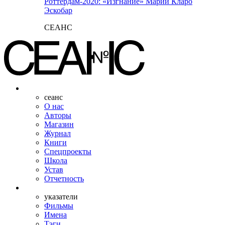
Роттердам-2020: «Изгнание» Марии Кларо
Эскобар
СЕАНС
сеанс
О нас
Авторы
Магазин
Журнал
Книги
Спецпроекты
Школа
Устав
Отчетность
указатели
Фильмы
Имена
Тэги