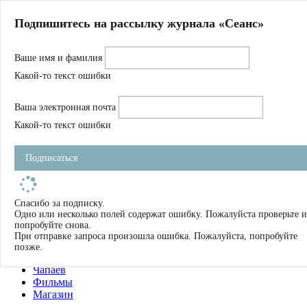
Главная
Подпишитесь на рассылку журнала «Сеанс»
О нас
Авторы
Ваше имя и фамилия
Магазин
Журнал
Какой-то текст ошибки
Книги
Спецпроекты
Ваша электронная почта
Школа
Устав
Какой-то текст ошибки
Отчетность
Фильмы
Подписаться
Имена
Тэги
искать
Спасибо за подписку.
Одно или несколько полей содержат ошибку. Пожалуйста проверьте и
О нас
попробуйте снова.
Журнал
При отправке запроса произошла ошибка. Пожалуйста, попробуйте
Книги
позже.
Школа
Чапаев
Фильмы
Магазин