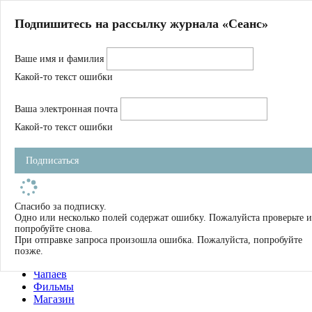
Главная
Подпишитесь на рассылку журнала «Сеанс»
О нас
Авторы
Ваше имя и фамилия
Магазин
Журнал
Какой-то текст ошибки
Книги
Спецпроекты
Ваша электронная почта
Школа
Устав
Какой-то текст ошибки
Отчетность
Фильмы
Подписаться
Имена
Тэги
искать
Спасибо за подписку.
Одно или несколько полей содержат ошибку. Пожалуйста проверьте и
О нас
попробуйте снова.
Журнал
При отправке запроса произошла ошибка. Пожалуйста, попробуйте
Книги
позже.
Школа
Чапаев
Фильмы
Магазин