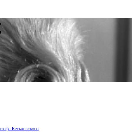
штофа Кесьлевского