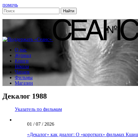
помочь
О нас
Журнал
Книги
Школа
Чапаев
Фильмы
Магазин
Декалог 1988
Указатель по фильмам
01 / 07 / 2026
«Декалог» как диалог: О «коротких» фильмах Кши