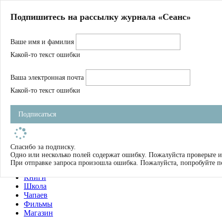
Главная
Подпишитесь на рассылку журнала «Сеанс»
О нас
Авторы
Ваше имя и фамилия
Магазин
Журнал
Какой-то текст ошибки
Книги
Спецпроекты
Ваша электронная почта
Школа
Устав
Какой-то текст ошибки
Отчетность
Фильмы
Подписаться
Имена
Тэги
искать
Спасибо за подписку.
Одно или несколько полей содержат ошибку. Пожалуйста проверьте и
О нас
При отправке запроса произошла ошибка. Пожалуйста, попробуйте п
Журнал
Книги
Школа
Чапаев
Фильмы
Магазин