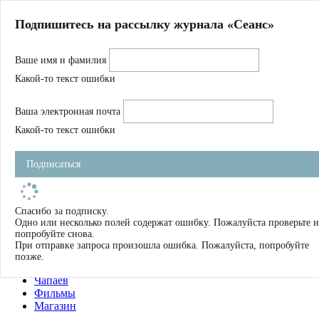
Главная
Подпишитесь на рассылку журнала «Сеанс»
О нас
Авторы
Ваше имя и фамилия
Магазин
Журнал
Какой-то текст ошибки
Книги
Спецпроекты
Ваша электронная почта
Школа
Устав
Какой-то текст ошибки
Отчетность
Фильмы
Подписаться
Имена
Тэги
искать
Спасибо за подписку.
Одно или несколько полей содержат ошибку. Пожалуйста проверьте и
О нас
попробуйте снова.
Журнал
При отправке запроса произошла ошибка. Пожалуйста, попробуйте
Книги
позже.
Школа
Чапаев
Фильмы
Магазин