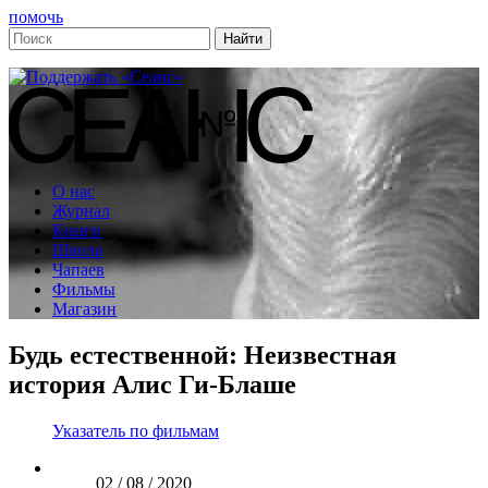
помочь
О нас
Журнал
Книги
Школа
Чапаев
Фильмы
Магазин
Будь естественной: Неизвестная
история Алис Ги-Блаше
Указатель по фильмам
02 / 08 / 2020