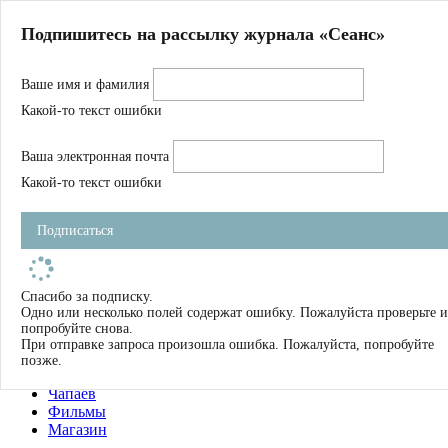
Главная
Подпишитесь на рассылку журнала «Сеанс»
О нас
Авторы
Ваше имя и фамилия
Магазин
Журнал
Какой-то текст ошибки
Книги
Спецпроекты
Ваша электронная почта
Школа
Устав
Какой-то текст ошибки
Отчетность
Фильмы
Подписаться
Имена
Тэги
искать
Спасибо за подписку.
Одно или несколько полей содержат ошибку. Пожалуйста проверьте и
О нас
попробуйте снова.
Журнал
При отправке запроса произошла ошибка. Пожалуйста, попробуйте
Книги
позже.
Школа
Чапаев
Фильмы
Магазин