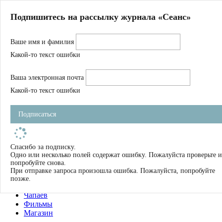
Главная
Подпишитесь на рассылку журнала «Сеанс»
О нас
Авторы
Ваше имя и фамилия
Магазин
Журнал
Какой-то текст ошибки
Книги
Спецпроекты
Ваша электронная почта
Школа
Устав
Какой-то текст ошибки
Отчетность
Фильмы
Подписаться
Имена
Тэги
искать
Спасибо за подписку.
Одно или несколько полей содержат ошибку. Пожалуйста проверьте и
О нас
попробуйте снова.
Журнал
При отправке запроса произошла ошибка. Пожалуйста, попробуйте
Книги
позже.
Школа
Чапаев
Фильмы
Магазин