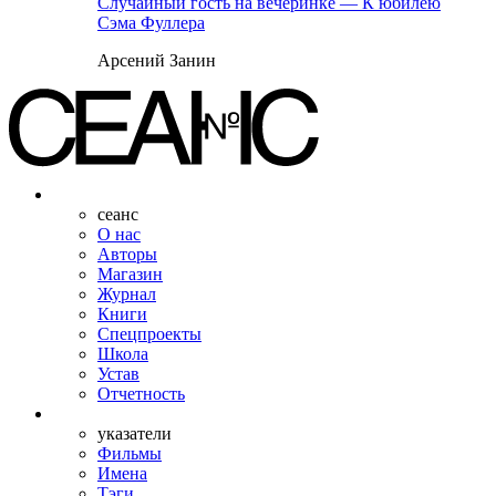
Случайный гость на вечеринке — К юбилею
Сэма Фуллера
Арсений Занин
сеанс
О нас
Авторы
Магазин
Журнал
Книги
Спецпроекты
Школа
Устав
Отчетность
указатели
Фильмы
Имена
Тэги