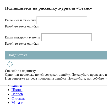
Главная
Подпишитесь на рассылку журнала «Сеанс»
О нас
Авторы
Ваше имя и фамилия
Магазин
Журнал
Какой-то текст ошибки
Книги
Спецпроекты
Ваша электронная почта
Школа
Устав
Какой-то текст ошибки
Отчетность
Фильмы
Подписаться
Имена
Тэги
искать
Спасибо за подписку.
Одно или несколько полей содержат ошибку. Пожалуйста проверьте и
О нас
При отправке запроса произошла ошибка. Пожалуйста, попробуйте п
Журнал
Книги
Школа
Чапаев
Фильмы
Магазин