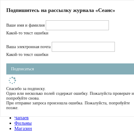
Главная
Подпишитесь на рассылку журнала «Сеанс»
О нас
Авторы
Ваше имя и фамилия
Магазин
Журнал
Какой-то текст ошибки
Книги
Спецпроекты
Ваша электронная почта
Школа
Устав
Какой-то текст ошибки
Отчетность
Фильмы
Подписаться
Имена
Тэги
искать
Спасибо за подписку.
Одно или несколько полей содержат ошибку. Пожалуйста проверьте и
О нас
попробуйте снова.
Журнал
При отправке запроса произошла ошибка. Пожалуйста, попробуйте
Книги
позже.
Школа
Чапаев
Фильмы
Магазин