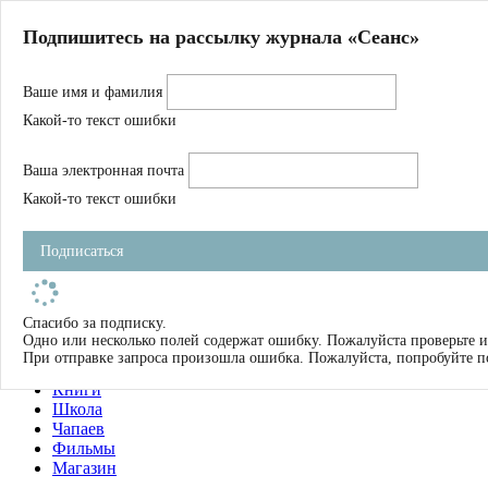
Главная
Подпишитесь на рассылку журнала «Сеанс»
О нас
Авторы
Ваше имя и фамилия
Магазин
Журнал
Какой-то текст ошибки
Книги
Спецпроекты
Ваша электронная почта
Школа
Устав
Какой-то текст ошибки
Отчетность
Фильмы
Подписаться
Имена
Тэги
искать
Спасибо за подписку.
Одно или несколько полей содержат ошибку. Пожалуйста проверьте и
О нас
При отправке запроса произошла ошибка. Пожалуйста, попробуйте п
Журнал
Книги
Школа
Чапаев
Фильмы
Магазин