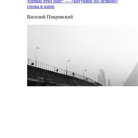
Somnio ergo sum* — «Бегущий по лезвию»
снова в кино
Василий Покровский