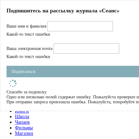
Главная
Подпишитесь на рассылку журнала «Сеанс»
О нас
Авторы
Ваше имя и фамилия
Магазин
Журнал
Какой-то текст ошибки
Книги
Спецпроекты
Ваша электронная почта
Школа
Устав
Какой-то текст ошибки
Отчетность
Фильмы
Подписаться
Имена
Тэги
искать
Спасибо за подписку.
Одно или несколько полей содержат ошибку. Пожалуйста проверьте и
О нас
При отправке запроса произошла ошибка. Пожалуйста, попробуйте п
Журнал
Книги
Школа
Чапаев
Фильмы
Магазин