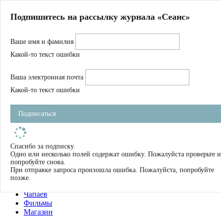
Главная
Подпишитесь на рассылку журнала «Сеанс»
О нас
Авторы
Ваше имя и фамилия
Магазин
Журнал
Какой-то текст ошибки
Книги
Спецпроекты
Ваша электронная почта
Школа
Устав
Какой-то текст ошибки
Отчетность
Фильмы
Подписаться
Имена
Тэги
искать
Спасибо за подписку.
Одно или несколько полей содержат ошибку. Пожалуйста проверьте и
О нас
попробуйте снова.
Журнал
При отправке запроса произошла ошибка. Пожалуйста, попробуйте
Книги
позже.
Школа
Чапаев
Фильмы
Магазин