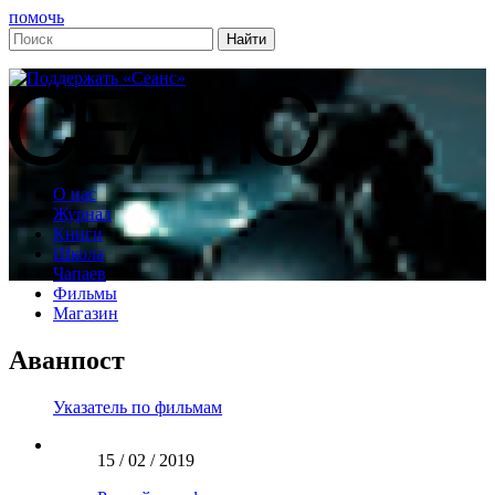
помочь
О нас
Журнал
Книги
Школа
Чапаев
Фильмы
Магазин
Аванпост
Указатель по фильмам
15 / 02 / 2019