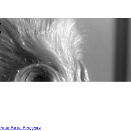
мени» Вима Вендерса