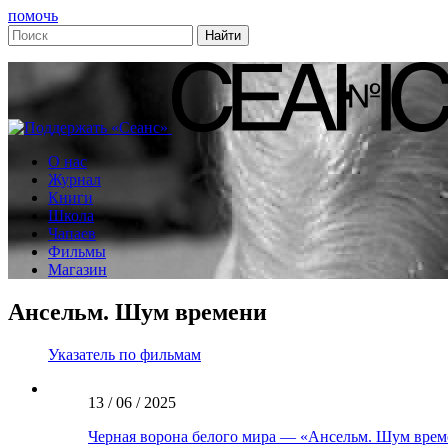
помочь
О нас
Журнал
Книги
Школа
Чапаев
Фильмы
Магазин
Ансельм. Шум времени
Указатель по фильмам
13 / 06 / 2025
Черная ворона белого мира — «Ансельм. Шум вре