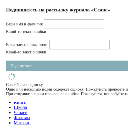
Главная
Подпишитесь на рассылку журнала «Сеанс»
О нас
Авторы
Ваше имя и фамилия
Магазин
Журнал
Какой-то текст ошибки
Книги
Спецпроекты
Ваша электронная почта
Школа
Устав
Какой-то текст ошибки
Отчетность
Фильмы
Подписаться
Имена
Тэги
искать
Спасибо за подписку.
Одно или несколько полей содержат ошибку. Пожалуйста проверьте и
О нас
При отправке запроса произошла ошибка. Пожалуйста, попробуйте п
Журнал
Книги
Школа
Чапаев
Фильмы
Магазин