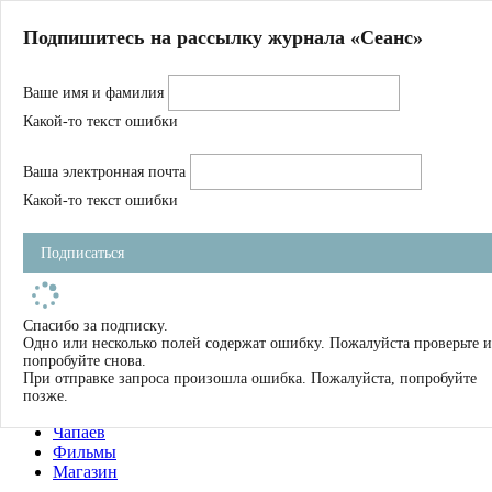
Главная
Подпишитесь на рассылку журнала «Сеанс»
О нас
Авторы
Ваше имя и фамилия
Магазин
Журнал
Какой-то текст ошибки
Книги
Спецпроекты
Ваша электронная почта
Школа
Устав
Какой-то текст ошибки
Отчетность
Фильмы
Подписаться
Имена
Тэги
искать
Спасибо за подписку.
Одно или несколько полей содержат ошибку. Пожалуйста проверьте и
О нас
попробуйте снова.
Журнал
При отправке запроса произошла ошибка. Пожалуйста, попробуйте
Книги
позже.
Школа
Чапаев
Фильмы
Магазин