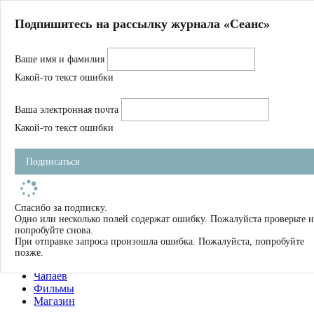
Главная
Подпишитесь на рассылку журнала «Сеанс»
О нас
Авторы
Ваше имя и фамилия
Магазин
Журнал
Какой-то текст ошибки
Книги
Спецпроекты
Ваша электронная почта
Школа
Устав
Какой-то текст ошибки
Отчетность
Фильмы
Подписаться
Имена
Тэги
искать
Спасибо за подписку.
Одно или несколько полей содержат ошибку. Пожалуйста проверьте и
О нас
попробуйте снова.
Журнал
При отправке запроса произошла ошибка. Пожалуйста, попробуйте
Книги
позже.
Школа
Чапаев
Фильмы
Магазин