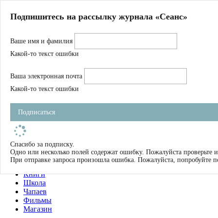
Главная
Подпишитесь на рассылку журнала «Сеанс»
О нас
Авторы
Ваше имя и фамилия
Магазин
Журнал
Какой-то текст ошибки
Книги
Спецпроекты
Ваша электронная почта
Школа
Устав
Какой-то текст ошибки
Отчетность
Фильмы
Подписаться
Имена
Тэги
искать
Спасибо за подписку.
Одно или несколько полей содержат ошибку. Пожалуйста проверьте и
О нас
При отправке запроса произошла ошибка. Пожалуйста, попробуйте п
Журнал
Книги
Школа
Чапаев
Фильмы
Магазин