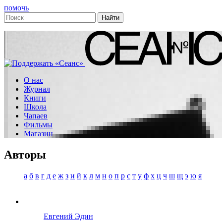
помочь
О нас
Журнал
Книги
Школа
Чапаев
Фильмы
Магазин
Авторы
а
б
в
г
д
е
ж
з
и
й
к
л
м
н
о
п
р
с
т
у
ф
х
ц
ч
ш
щ
э
ю
я
Евгений Эдин