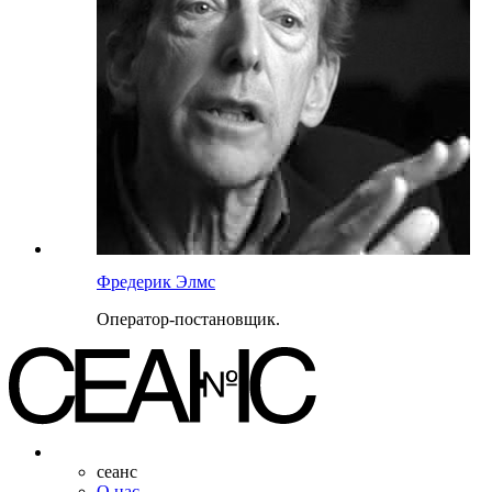
Фредерик Элмс
Оператор-постановщик.
сеанс
О нас