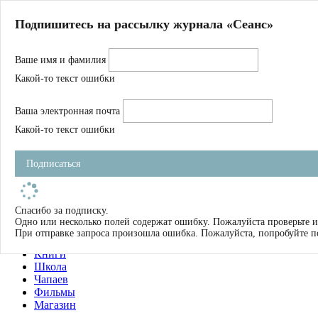
Главная
Подпишитесь на рассылку журнала «Сеанс»
О нас
Авторы
Ваше имя и фамилия
Магазин
Журнал
Какой-то текст ошибки
Книги
Спецпроекты
Ваша электронная почта
Школа
Устав
Какой-то текст ошибки
Отчетность
Фильмы
Подписаться
Имена
Тэги
искать
Спасибо за подписку.
Одно или несколько полей содержат ошибку. Пожалуйста проверьте и
О нас
При отправке запроса произошла ошибка. Пожалуйста, попробуйте п
Журнал
Книги
Школа
Чапаев
Фильмы
Магазин