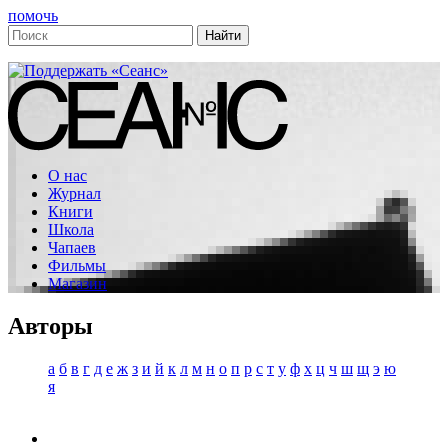
помочь
О нас
Журнал
Книги
Школа
Чапаев
Фильмы
Магазин
Авторы
а
б
в
г
д
е
ж
з
и
й
к
л
м
н
о
п
р
с
т
у
ф
х
ц
ч
ш
щ
э
ю
я