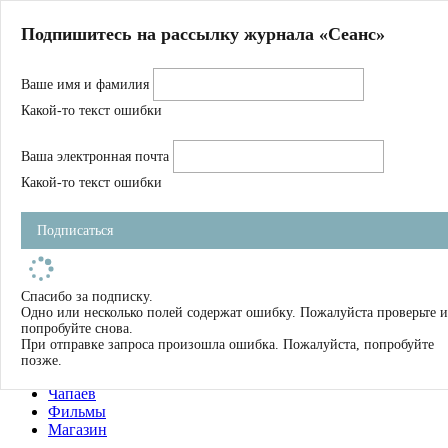
Главная
Подпишитесь на рассылку журнала «Сеанс»
О нас
Авторы
Ваше имя и фамилия
Магазин
Журнал
Какой-то текст ошибки
Книги
Спецпроекты
Ваша электронная почта
Школа
Устав
Какой-то текст ошибки
Отчетность
Фильмы
Подписаться
Имена
Тэги
искать
Спасибо за подписку.
Одно или несколько полей содержат ошибку. Пожалуйста проверьте и
О нас
попробуйте снова.
Журнал
При отправке запроса произошла ошибка. Пожалуйста, попробуйте
Книги
позже.
Школа
Чапаев
Фильмы
Магазин