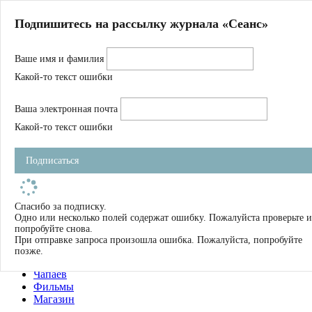
Главная
Подпишитесь на рассылку журнала «Сеанс»
О нас
Авторы
Ваше имя и фамилия
Магазин
Журнал
Какой-то текст ошибки
Книги
Спецпроекты
Ваша электронная почта
Школа
Устав
Какой-то текст ошибки
Отчетность
Фильмы
Подписаться
Имена
Тэги
искать
Спасибо за подписку.
Одно или несколько полей содержат ошибку. Пожалуйста проверьте и
О нас
попробуйте снова.
Журнал
При отправке запроса произошла ошибка. Пожалуйста, попробуйте
Книги
позже.
Школа
Чапаев
Фильмы
Магазин