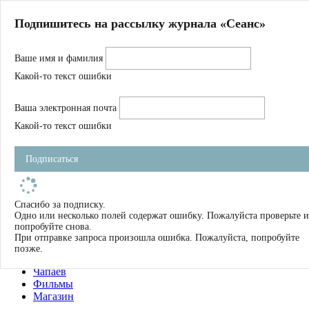
Главная
Подпишитесь на рассылку журнала «Сеанс»
О нас
Авторы
Ваше имя и фамилия
Магазин
Журнал
Какой-то текст ошибки
Книги
Спецпроекты
Ваша электронная почта
Школа
Устав
Какой-то текст ошибки
Отчетность
Фильмы
Подписаться
Имена
Тэги
искать
Спасибо за подписку.
Одно или несколько полей содержат ошибку. Пожалуйста проверьте и
О нас
попробуйте снова.
Журнал
При отправке запроса произошла ошибка. Пожалуйста, попробуйте
Книги
позже.
Школа
Чапаев
Фильмы
Магазин