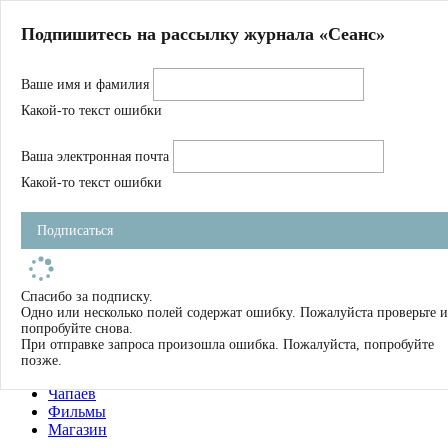
Главная
Подпишитесь на рассылку журнала «Сеанс»
О нас
Авторы
Ваше имя и фамилия
Магазин
Журнал
Какой-то текст ошибки
Книги
Спецпроекты
Ваша электронная почта
Школа
Устав
Какой-то текст ошибки
Отчетность
Фильмы
Подписаться
Имена
Тэги
искать
Спасибо за подписку.
Одно или несколько полей содержат ошибку. Пожалуйста проверьте и
О нас
попробуйте снова.
Журнал
При отправке запроса произошла ошибка. Пожалуйста, попробуйте
Книги
позже.
Школа
Чапаев
Фильмы
Магазин