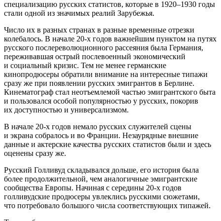
специализацию русских статистов, которые в 1920–1930 годы
стали одной из значимых реалий Зарубежья.
Число их в разных странах в разные временные отрезки
колебалось. В начале 20-х годов важнейшим пунктом на путях
русского послереволюционного рассеяния была Германия,
переживавшая острый послевоенный экономический
и социальный кризис. Тем не менее германские
кинопродюсеры обратили внимание на интересные типажи
сразу же при появлении русских эмигрантов в Берлине.
Кинематограф стал неотъемлемой частью эмигрантского быта
и пользовался особой популярностью у русских, покорив
их доступностью и универсализмом.
В начале 20-х годов немало русских служителей сцены
и экрана собралось и во Франции. Незаурядные внешние
данные и актерские качества русских статистов были и здесь
оценены сразу же.
Русский Голливуд складывался дольше, его история была
более продолжительной, чем аналогичные эмигрантские
сообщества Европы. Начиная с середины 20-х годов
голливудские продюсеры увлеклись русскими сюжетами,
что потребовало большого числа соответствующих типажей.