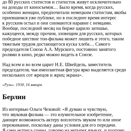
до 80 русских статистов и статисток живут исключительно
на доходы от киносъемок… Было время, когда русских,
особенно женщин, предпочитали немецким статистам, якобы
приевшимся уже публике, но в последнее время интерес
к русским остыл и они снимаются наравне с немцами.
Вообще, последний месяц на бирже царило затишье,
кажущееся, между прочим, зловещим для русских, которых
победное шествие тон-фильма может лишить и этого, таким
тяжелым трудом достающегося куска хлеба… Самого
председателя Союза А.А. Мурского, постоянно занятого
ролями в кино, редко можно видеть в Союзе.
Над всем и во всем царит Н.Е. Швейдель, заместитель
председателя, чья импозантная фигура ярко выделяется среди
нескольких сот жрецов и жриц экрана».
«Руль». 1930, 16 января.
Берлин
Из интервью Ольги Чеховой: «Я думаю и чувствую,
что звуковая фильма — это изумительное изобретение,
дающее возможность актеру воплотить звуком то или иное
переживание, поскольку даны условия для его передачи.
Я сама актриса сцены, говорю на четырех языках, и поэтому