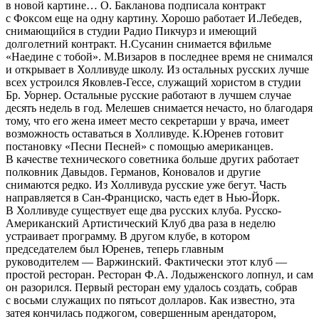
в новой картине… О. Бакланова подписала контракт
с Фоксом еще на одну картину. Хорошо работает И.Лебедев,
снимающийся в студии Радио Пикчурз и имеющий
долголетний контракт. Н.Сусанин снимается вфильме
«Наедине с тобой». М.Визаров в последнее время не снимался
и открывает в Холливуде школу. Из остальных русских лучше
всех устроился Яковлев-Гессе, служащий хористом в студии
Бр. Уорнер. Остальные русские работают в лучшем случае
десять недель в год. Мелешев снимается нечасто, но благодаря
тому, что его жена имеет место секретарши у врача, имеет
возможность оставаться в Холливуде. К.Юренев готовит
постановку «Песни Песней» с помощью американцев.
В качестве технического советника больше других работает
полковник Давыдов. Германов, Коновалов и другие
снимаются редко. Из Холливуда русские уже бегут. Часть
направляется в Сан-Франциско, часть едет в Нью-Йорк.
В Холливуде существует еще два русских клуба. Русско-
Американский Артистический Клуб два раза в неделю
устраивает программу. В другом клубе, в котором
председателем был Юренев, теперь главным
руководителем — Варжинский. Фактически этот клуб —
простой ресторан. Ресторан Ф.А. Лодыженского лопнул, и сам
он разорился. Первый ресторан ему удалось создать, собрав
с восьми служащих по пятьсот долларов. Как известно, эта
затея кончилась поджогом, совершенным арендатором,