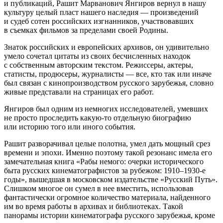
и публикаций, Рашит Марванович Янгиров вернул в нашу
культуру целый пласт нашего наследия — произведений
и судеб сотен российских изгнанников, участвовавших
в съемках фильмов за пределами своей Родины.
Знаток российских и европейских архивов, он удивительно
умело сочетал цитаты из своих бесчисленных находок
с собственным авторским текстом. Режиссеры, актеры,
статисты, продюсеры, журналисты — все, кто так или иначе
был связан с кинопроизводством русского зарубежья, словно
живые представали на страницах его работ.
Янгиров был одним из немногих исследователей, умевших
не просто проследить какую-то отдельную биографию
или историю того или иного события.
Рашит разворачивал целые полотна, умел дать мощный срез
времени и эпохи. Именно поэтому такой резонанс имела его
замечательная книга «Рабы немого: очерки исторического
быта русских кинематографистов за рубежом: 1910–1930-е
годы», вышедшая в московском издательстве «Русский Путь».
Слишком многое он сумел в нее вместить, использовав
фантастически огромное количество материала, найденного
им во время работы в архивах и библиотеках. Такой
панорамы истории кинематографа русского зарубежья, кроме