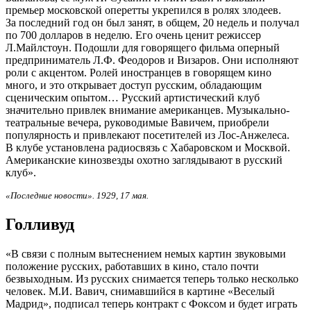
премьер московской оперетты укрепился в ролях злодеев.
За последний год он был занят, в общем, 20 недель и получал
по 700 долларов в неделю. Его очень ценит режиссер
Л.Майлстоун. Подошли для говорящего фильма оперный
предприниматель Л.Ф. Феодоров и Визаров. Они исполняют
роли с акцентом. Ролей иностранцев в говорящем кино
много, и это открывает доступ русским, обладающим
сценическим опытом… Русский артистический клуб
значительно привлек внимание американцев. Музыкально-
театральные вечера, руководимые Вавичем, приобрели
популярность и привлекают посетителей из Лос-Анжелеса.
В клубе установлена радиосвязь с Хабаровском и Москвой.
Американские кинозвезды охотно заглядывают в русский
клуб».
«Последние новости». 1929, 17 мая.
Голливуд
«В связи с полным вытеснением немых картин звуковыми
положение русских, работавших в кино, стало почти
безвыходным. Из русских снимается теперь только несколько
человек. М.И. Вавич, снимавшийся в картине «Веселый
Мадрид», подписал теперь контракт с Фоксом и будет играть