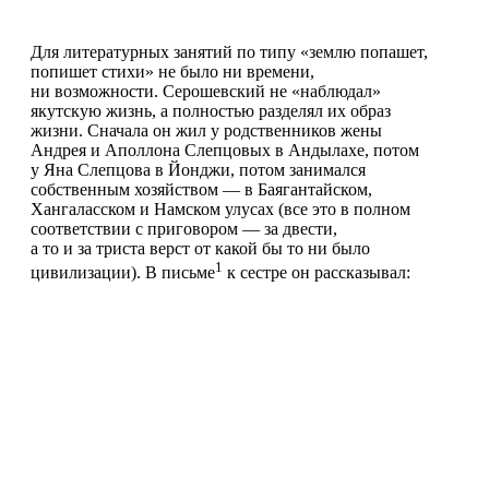
Для литературных занятий по типу «землю попашет,
попишет стихи» не было ни времени,
ни возможности. Серошевский не «наблюдал»
якутскую жизнь, а полностью разделял их образ
жизни. Сначала он жил у родственников жены
Андрея и Аполлона Слепцовых в Андылахе, потом
у Яна Слепцова в Йонджи, потом занимался
собственным хозяйством — в Баягантайском,
Хангаласском и Намском улусах (все это в полном
соответствии с приговором — за двести,
а то и за триста верст от какой бы то ни было
1
цивилизации). В письме
к сестре он рассказывал: