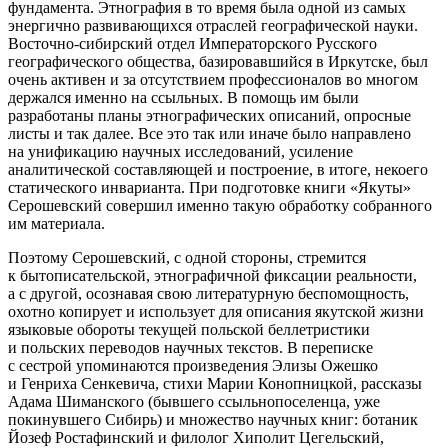
фундамента. Этнография в то время была одной из самых
энергично развивающихся отраслей географической науки.
Восточно‐сибирский отдел Императорского Русского
географического общества, базировавшийся в Иркутске, был
очень активен и за отсутствием профессионалов во многом
держался именно на ссыльных. В помощь им были
разработаны планы этнографических описаний, опросные
листы и так далее. Все это так или иначе было направлено
на унификацию научных исследований, усиление
аналитической составляющей и построение, в итоге, некоего
статического инварианта. При подготовке книги «Якуты»
Серошевский совершил именно такую обработку собранного
им материала.
Поэтому Серошевский, с одной стороны, стремится
к бытописательской, этнографичной фиксации реальности,
а с другой, осознавая свою литературную беспомощность,
охотно копирует и использует для описания якутской жизни
языковые обороты текущей польской беллетристики
и польских переводов научных текстов. В переписке
с сестрой упоминаются произведения Элизы Ожешко
и Генриха Сенкевича, стихи Марии Конопницкой, рассказы
Адама Шиманского (бывшего ссыльнопоселенца, уже
покинувшего Сибирь) и множество научных книг: ботаник
Йозеф Ростафинский и филолог Хиполит Цегельский,