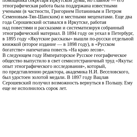
помощника секретаря Иркутской думы, но главное — его
этнографическая работа была поддержана известными
учеными (в частности, Григорием Потаниным и Петром
Семеновым‐Тян‐Шанским) и местными меценатами. Еще два
года Серошевский оставался в Иркутске, работая
над повестями и рассказами и систематизируя собранный
этнографический материал. В 1894 году он уехал в Петербург,
в 1895 году «Якутские рассказы» вышли по‐русски отдельной
книжкой (второе издание — в 1898 году), в «Русском
богатстве» напечатана повесть «На краю лесов».
В следующем году Императорское Русское географическое
общество выпустило в свет семисотстраничный труд «Якуты:
опыт этнографического исследования», который,
по представлению редактора, академика Н.И. Веселовского,
был удостоен золотой медали. В 1897 году Вацлав
Серошевский получил возможность вернуться в Польшу. Ему
еще не исполнилось сорок лет.