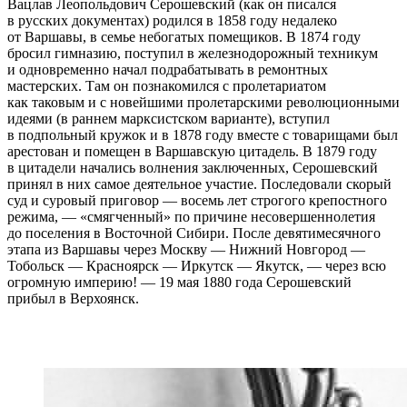
Вацлав Леопольдович Серошевский (как он писался
в русских документах) родился в 1858 году недалеко
от Варшавы, в семье небогатых помещиков. В 1874 году
бросил гимназию, поступил в железнодорожный техникум
и одновременно начал подрабатывать в ремонтных
мастерских. Там он познакомился с пролетариатом
как таковым и с новейшими пролетарскими революционными
идеями (в раннем марксистском варианте), вступил
в подпольный кружок и в 1878 году вместе с товарищами был
арестован и помещен в Варшавскую цитадель. В 1879 году
в цитадели начались волнения заключенных, Серошевский
принял в них самое деятельное участие. Последовали скорый
суд и суровый приговор — восемь лет строгого крепостного
режима, — «смягченный» по причине несовершеннолетия
до поселения в Восточной Сибири. После девятимесячного
этапа из Варшавы через Москву — Нижний Новгород —
Тобольск — Красноярск — Иркутск — Якутск, — через всю
огромную империю! — 19 мая 1880 года Серошевский
прибыл в Верхоянск.