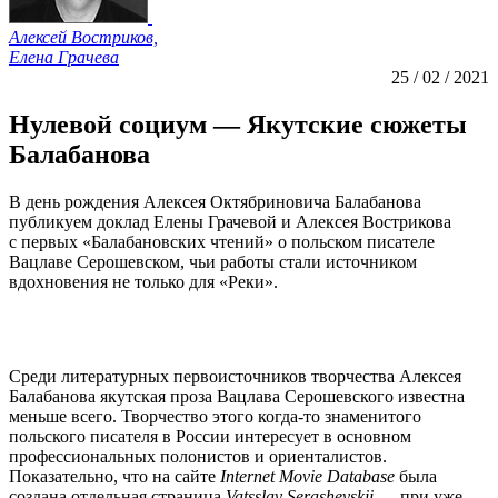
Алексей Востриков,
Елена Грачева
25 / 02 / 2021
Нулевой социум — Якутские сюжеты
Балабанова
В день рождения Алексея Октябриновича Балабанова
публикуем доклад Елены Грачевой и Алексея Вострикова
с первых «Балабановских чтений» о польском писателе
Вацлаве Серошевском, чьи работы стали источником
вдохновения не только для «Реки».
Среди литературных первоисточников творчества Алексея
Балабанова якутская проза Вацлава Серошевского известна
меньше всего. Творчество этого когда‐то знаменитого
польского писателя в России интересует в основном
профессиональных полонистов и ориенталистов.
Показательно, что на сайте
Internet Movie Database
была
создана отдельная страница
Vatsslav Serashevskii
— при уже