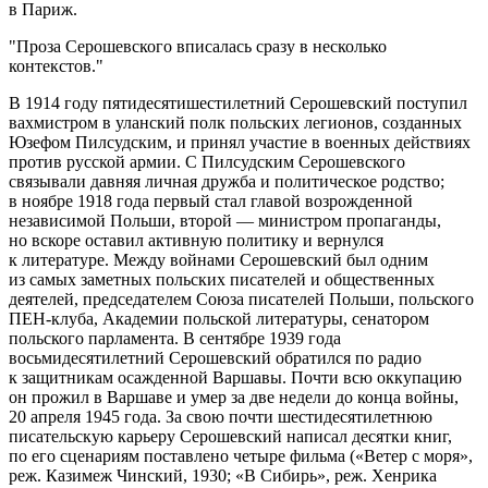
в Париж.
Проза Серошевского вписалась сразу в несколько
контекстов.
В 1914 году пятидесятишестилетний Серошевский поступил
вахмистром в уланский полк польских легионов, созданных
Юзефом Пилсудским, и принял участие в военных действиях
против русской армии. С Пилсудским Серошевского
связывали давняя личная дружба и политическое родство;
в ноябре 1918 года первый стал главой возрожденной
независимой Польши, второй — министром пропаганды,
но вскоре оставил активную политику и вернулся
к литературе. Между войнами Серошевский был одним
из самых заметных польских писателей и общественных
деятелей, председателем Союза писателей Польши, польского
ПЕН‐клуба, Академии польской литературы, сенатором
польского парламента. В сентябре 1939 года
восьмидесятилетний Серошевский обратился по радио
к защитникам осажденной Варшавы. Почти всю оккупацию
он прожил в Варшаве и умер за две недели до конца войны,
20 апреля 1945 года. За свою почти шестидесятилетнюю
писательскую карьеру Серошевский написал десятки книг,
по его сценариям поставлено четыре фильма («Ветер с моря»,
реж. Казимеж Чинский, 1930; «В Сибирь», реж. Хенрика