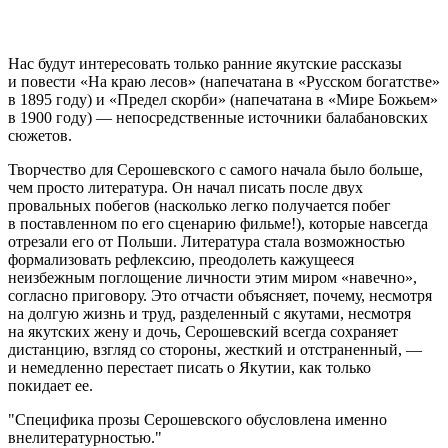
Нас будут интересовать только ранние якутские рассказы
и повести «На краю лесов» (напечатана в «Русском богатстве»
в 1895 году) и «Предел скорби» (напечатана в «Мире Божьем»
в 1900 году) — непосредственные источники балабановских
сюжетов.
Творчество для Серошевского с самого начала было больше,
чем просто литература. Он начал писать после двух
провальных побегов (насколько легко получается побег
в поставленном по его сценарию фильме!), которые навсегда
отрезали его от Польши. Литература стала возможностью
формализовать рефлексию, преодолеть кажущееся
неизбежным поглощение личности этим миром «навечно»,
согласно приговору. Это отчасти объясняет, почему, несмотря
на долгую жизнь и труд, разделенный с якутами, несмотря
на якутских жену и дочь, Серошевский всегда сохраняет
дистанцию, взгляд со стороны, жесткий и отстраненный, —
и немедленно перестает писать о Якутии, как только
покидает ее.
Специфика прозы Серошевского обусловлена именно
внелитературностью.