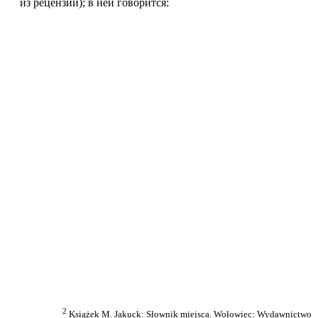
из рецензий); в ней говорится:
2
Książek M. Jakuck: Słownik miejsca. Wołowiec: Wydawnictwo