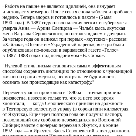
«Работа на пашне не является идиллией, она изнуряет
и истощает чрезмерно. После сева я снова заболел и проболел
неделю. Теперь здоров и готовлюсь к пахоте» (5 мая
1890 года). В 1887 году от воспаления легких и туберкулеза
умерла Анна — Арина Слепцова — Чэльба кыса, якутская
жена Вацлава Серошевского; он остался вдвоем с дочерью.
За четыре года он написал три первых «якутских» рассказа:
«Хайлак», «Осень» и «Украденный парень»; все три были
опубликованы по‐польски в варшавской газете «Голос»
в 1887–1888 годах под псевдонимом «В. Сирко».
Нулевой стиль письма становится самым эффективным
способом сохранить дистанцию по отношению к чудовищной
жизни на грани смерти и, несмотря на ее будничность,
осознать все происходящее как катастрофу.
Перемена участи произошла в 1890‐м — точная причина
неизвестна, известно только то, что за него все время
хлопотали, — когда Серошевского приняли на должность
в Техтюрскую волостную управу (в сорока пяти километрах
от Якутска). Еще через полтора года он получил паспорт,
позволивший ему свободно перемещаться по Восточной
Сибири; вместе с дочерью переехал в Якутск, а в конце
1892 года — в Иркутск. Здесь Серошевский занял должность