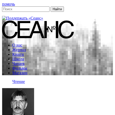
помочь
О нас
Журнал
Книги
Школа
Чапаев
Фильмы
Магазин
Чтение