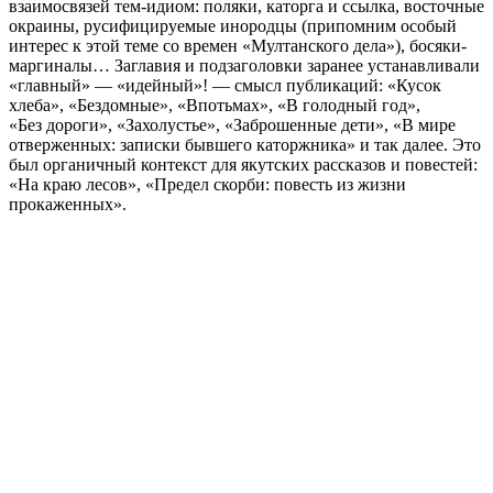
взаимосвязей тем‐идиом: поляки, каторга и ссылка, восточные
окраины, русифицируемые инородцы (припомним особый
интерес к этой теме со времен «Мултанского дела»), босяки‐
маргиналы… Заглавия и подзаголовки заранее устанавливали
«главный» — «идейный»! — смысл публикаций: «Кусок
хлеба», «Бездомные», «Впотьмах», «В голодный год»,
«Без дороги», «Захолустье», «Заброшенные дети», «В мире
отверженных: записки бывшего каторжника» и так далее. Это
был органичный контекст для якутских рассказов и повестей:
«На краю лесов», «Предел скорби: повесть из жизни
прокаженных».