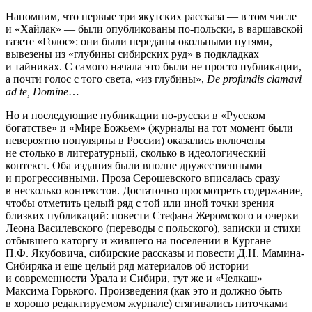
Напомним, что первые три якутских рассказа — в том числе
и «Хайлак» — были опубликованы по‐польски, в варшавской
газете «Голос»: они были переданы окольными путями,
вывезены из «глубины сибирских руд» в подкладках
и тайниках. С самого начала это были не просто публикации,
а почти голос с того света, «из глубины»,
De profundis clamavi
ad te, Domine
…
Но и последующие публикации по‐русски в «Русском
богатстве» и «Мире Божьем» (журналы на тот момент были
невероятно популярны в России) оказались включены
не столько в литературный, сколько в идеологический
контекст. Оба издания были вполне дружественными
и прогрессивными. Проза Серошевского вписалась сразу
в несколько контекстов. Достаточно просмотреть содержание,
чтобы отметить целый ряд с той или иной точки зрения
близких публикаций: повести Стефана Жеромского и очерки
Леона Василевского (переводы с польского), записки и стихи
отбывшего каторгу и жившего на поселении в Кургане
П.Ф. Якубовича, сибирские рассказы и повести Д.Н. Мамина‐
Сибиряка и еще целый ряд материалов об истории
и современности Урала и Сибири, тут же и «Челкаш»
Максима Горького. Произведения (как это и должно быть
в хорошо редактируемом журнале) стягивались ниточками