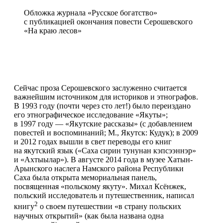
Обложка журнала «Русское богатство»
с публикацией окончания повести Серошевского
«На краю лесов»
Сейчас проза Серошевского заслуженно считается
важнейшим источником для историков и этнографов.
В 1993 году (почти через сто лет!) было переиздано
его этнографическое исследование «Якуты»;
в 1997 году — «Якутские рассказы» (с добавлением
повестей и воспоминаний; М., Якутск: Кудук); в 2009
и 2012 годах вышли в свет переводы его книг
на якутский язык («Саха сирин тунунан кэпсээннэр»
и «Ахтыылар»). В августе 2014 года в музее Хатын‐
Арынского наслега Намского района Республики
Саха была открыта мемориальная панель,
посвященная «польскому якуту». Михал Ксёнжек,
польский исследователь и путешественник, написал
2
книгу
о своем путешествии «в страну польских
научных открытий» (как была названа одна