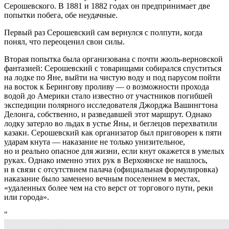
Серошевского. В 1881 и 1882 годах он предпринимает две
попытки побега, обе неудачные.
Первый раз Серошевский сам вернулся с полпути, когда
понял, что переоценил свои силы.
Вторая попытка была организована с почти жюль‐верновской
фантазией: Серошевский с товарищами собирался спуститься
на лодке по Яне, выйти на чистую воду и под парусом пойти
на восток к Берингову проливу — о возможности прохода
водой до Америки стало известно от участников погибшей
экспедиции полярного исследователя Джорджа Вашингтона
Делонга, собственно, и разведавшей этот маршрут. Однако
лодку затерло во льдах в устье Яны, и беглецов перехватили
казаки. Серошевский как организатор был приговорен к пяти
ударам кнута — наказание не только унизительное,
но и реально опасное для жизни, если кнут окажется в умелых
руках. Однако именно этих рук в Верхоянске не нашлось,
и в связи с отсутствием палача (официальная формулировка)
наказание было заменено вечным поселением в местах,
«удаленных более чем на сто верст от торгового пути, реки
или города».