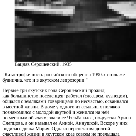
Вацлав Серошевский. 1935
Катастрофичность российского общества 1990-х столь же
буднична, что и в якутском лепрозории.
Первые три якутских года Серошевский прожил,
как большинство поселенцев: работал (слесарем, кузнецом),
общался с земляками‐товарищами по несчастью, осваивался
в местной жизни. В доме у одного из ссыльных поляков
познакомился с молодой якуткой и женился на ней
по местным обычаям; звали ее Чэльба кыса, по‐русски Арина
Слепцова, а он называл ее Анной, Аннушкой. Вскоре у них
родилась дочка Мария. Однако перспектива долгой
счастливой жизни в якутском крае совсем не прельщала