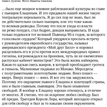
Павел Лунгин. Фото Никиты Павлова
…было еще мощное влияние раблезианской культуры во главе
с пьющим Ельциным. И это придавало нашей жизни такую
театральную нереальность. Я до сих пор не знаю, был ли
он действительно сильно пьющим, или это тоже какая-
то великая разводка. Потому что после ухода из власти
он резко похудел, стал бодрее, дикция выправилась. И куда
только подевался тот великий Пьяница 90-х годов, за которого
голосовали сердцем? Который умудрялся проспать встречу
с руководителем европейского государства, называл
американского президента «Мой друг Билл» и норовил
расцеловать его в уста против всех международных правил
гигиены, взгромождался на броневик, чуть ли не ежемесячно
распускал кабинет министров? Это была жизнь набекрень.
Какая-то адская смесь жанров, в которой преобладают гротеск
и гиньоль. Малиновые пиджаки из Монако. Мерседесы
с полуграмотными золотозубыми людьми. Вниз пошел —
вверх. Вверх пошел — вниз. И все это так закружилось.
Поэтому это ощущение пьяного Ельцина и хохочущей страны,
оно и было главным, пьянящим. Это было опьянение
свободой. Я вообще к Ельцину хорошо отношусь, в отличие
от многих. Я считаю, что он искренне любил свободу. Был
ей предан. Трагедия Короля Лира, который запоздало открыл
для себя свободу и был за то наказан своим окружением.