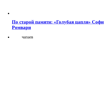
По старой памяти: «Голубая цапля» Софи
Ромвари
чапаев