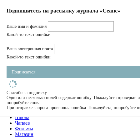
Главная
Подпишитесь на рассылку журнала «Сеанс»
О нас
Авторы
Ваше имя и фамилия
Магазин
Журнал
Какой-то текст ошибки
Книги
Спецпроекты
Ваша электронная почта
Школа
Устав
Какой-то текст ошибки
Отчетность
Фильмы
Подписаться
Имена
Тэги
искать
Спасибо за подписку.
Одно или несколько полей содержат ошибку. Пожалуйста проверьте и
О нас
попробуйте снова.
Журнал
При отправке запроса произошла ошибка. Пожалуйста, попробуйте п
Книги
Школа
Чапаев
Фильмы
Магазин