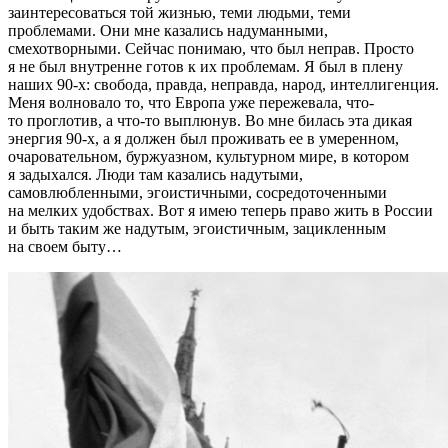
заинтересоваться той жизнью, теми людьми, теми
проблемами. Они мне казались надуманными,
смехотворными. Сейчас понимаю, что был неправ. Просто
я не был внутренне готов к их проблемам. Я был в плену
наших 90-х: свобода, правда, неправда, народ, интеллигенция.
Меня волновало то, что Европа уже пережевала, что-
то проглотив, а что-то выплюнув. Во мне билась эта дикая
энергия 90-х, а я должен был проживать ее в умеренном,
очаровательном, буржуазном, культурном мире, в котором
я задыхался. Люди там казались надутыми,
самовлюбленными, эгоистичными, сосредоточенными
на мелких удобствах. Вот я имею теперь право жить в России
и быть таким же надутым, эгоистичным, зацикленным
на своем быту…