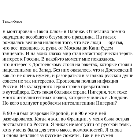
Такси-блюз
Я монтировал «Такси-блюз» в Париже. Отчетливо помню
ощущение всеобщего безумного праздника. На глазах
рождалась великая иллюзия того, что все люди — братья,
что все, взявшись за руки, от Москвы до Канн будем
танцевать. И на моих глазах мир стал катастрофически терять
интерес к России. В какой-то момент мне показалось,
что интерес к Достоевскому стоял на ракетах, которые стояли
нацеленными на Запад. Без них оказалось, что и Достоевский
как-то не очень нужен, и разбираться в загадках русской души
совсем не так интересно. Произошла полная инфляция
России. Из культурного героя страна превратилась
в аутсайдера. Есть такая большая страна Нигерия, там тоже
много интеллигентных людей, которые учились в Лондоне.
Но кого волнуют проблемы интеллигенции Нигерии?
В 90-е я был очарован Европой, и в 90-е же в ней
разочаровался. Когда я жил во Франции, у меня была острая
ностальгия по России. Я никак не мог уйти от русской темы,
хотя у меня была для этого масса возможностей. Я снова
и снова цеплялся за русские сюжеты. Так и не сумел