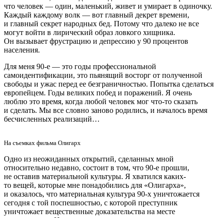
что человек — один, маленький, живет и умирает в одиночку.
Каждый каждому волк — вот главный декрет времени,
и главный секрет народных бед. Потому что далеко не все
могут войти в лирический образ ловкого хищника.
Он вызывает фрустрацию и депрессию у 90 процентов
населения.
Для меня 90-е — это годы профессиональной
самоидентификации, это пьянящий восторг от полученной
свободы и ужас перед ее безграничностью. Попытка сделаться
европейцем. Годы великих побед и поражений. Я очень
люблю это время, когда любой человек мог что-то сказать
и сделать. Мы все словно заново родились, и началось время
бесчисленных реализаций…
На съемках фильма Олигарх
Одно из неожиданных открытий, сделанных мной
относительно недавно, состоит в том, что 90-е прошли,
не оставив материальной культуры. Я хватился каких-
то вещей, которые мне понадобились для «Олигарха»,
и оказалось, что материальная культура 90-х уничтожается
сегодня с той поспешностью, с которой преступник
уничтожает вещественные доказательства на месте