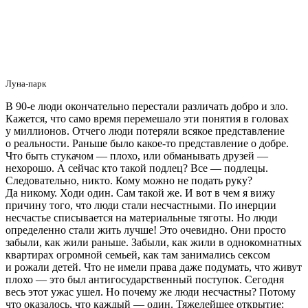
Луна-парк
В 90-е люди окончательно перестали различать добро и зло.
Кажется, что само время перемешало эти понятия в головах
у миллионов. Отчего люди потеряли всякое представление
о реальности. Раньше было какое-то представление о добре.
Что быть стукачом — плохо, или обманывать друзей —
нехорошо. А сейчас кто такой подлец? Все — подлецы.
Следовательно, никто. Кому можно не подать руку?
Да никому. Ходи один. Сам такой же. И вот в чем я вижу
причину того, что люди стали несчастными. По инерции
несчастье списывается на материальные тяготы. Но люди
определенно стали жить лучше! Это очевидно. Они просто
забыли, как жили раньше. Забыли, как жили в однокомнатных
квартирах огромной семьей, как там занимались сексом
и рожали детей. Что не имели права даже подумать, что живут
плохо — это был антигосударственный поступок. Сегодня
весь этот ужас ушел. Но почему же люди несчастны? Потому
что оказалось, что каждый — один. Тяжелейшее открытие: