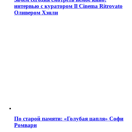
интервью с куратором Il Cinema Ritrovato
Оливером Хэнли
По старой памяти: «Голубая цапля» Софи
Ромвари