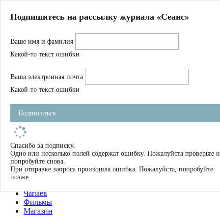
Главная
Подпишитесь на рассылку журнала «Сеанс»
О нас
Авторы
Ваше имя и фамилия
Магазин
Журнал
Какой-то текст ошибки
Книги
Спецпроекты
Ваша электронная почта
Школа
Устав
Какой-то текст ошибки
Отчетность
Фильмы
Подписаться
Имена
Тэги
искать
Спасибо за подписку.
Одно или несколько полей содержат ошибку. Пожалуйста проверьте и
О нас
попробуйте снова.
Журнал
При отправке запроса произошла ошибка. Пожалуйста, попробуйте
Книги
позже.
Школа
Чапаев
Фильмы
Магазин