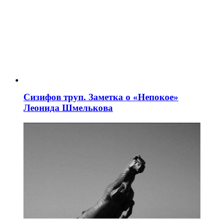
Сизифов труп. Заметка о «Непокое»
Леонида Шмелькова