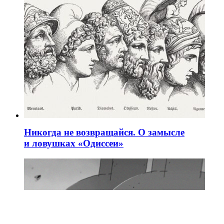
Никогда не возвращайся. О замысле
и ловушках «Одиссеи»