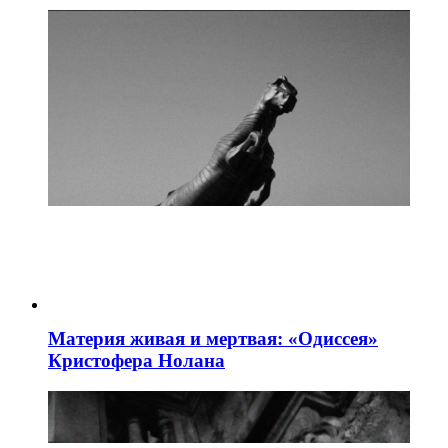
Материя живая и мертвая: «Одиссея»
Кристофера Нолана