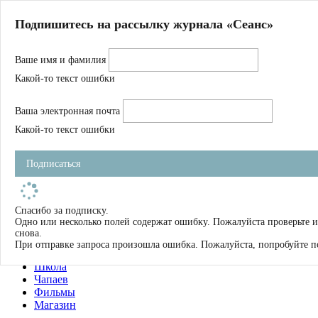
Главная
Подпишитесь на рассылку журнала «Сеанс»
О нас
Авторы
Ваше имя и фамилия
Магазин
Журнал
Какой-то текст ошибки
Книги
Спецпроекты
Ваша электронная почта
Школа
Устав
Какой-то текст ошибки
Отчетность
Фильмы
Подписаться
Имена
Тэги
искать
Спасибо за подписку.
Одно или несколько полей содержат ошибку. Пожалуйста проверьте 
О нас
снова.
Журнал
При отправке запроса произошла ошибка. Пожалуйста, попробуйте п
Книги
Школа
Чапаев
Фильмы
Магазин