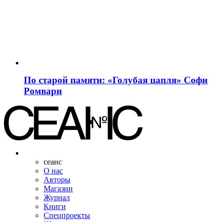
По старой памяти: «Голубая цапля» Софи
Ромвари
сеанс
О нас
Авторы
Магазин
Журнал
Книги
Спецпроекты