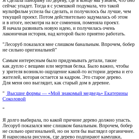
Я сделала панораму по дереву, где в конце мы узнаем, что оно
сейчас упадет. Тогда я с усмешкой подумала, что такой
мультфильм успела бы сделать, и получилось бы лучше, чем
текущий проект. Потом действительно задумалась об этом
и в итоге, несмотря на все сомнения, поменяла проект.
Я начала развивать новую идею, и получилась очень
лаконичная история, над которой было приятно работать.
Лесоруб показался мне слишком банальным. Впрочем, бобер
не сильно оригинальней
Самым интересным было придумывать детали, такие
как дупло с вещами или мертвая белка. Было важно, чтобы
у зрителя возникло ощущение какой-то истории дерева и его
жителей, которая остается за кадром. Это старое дерево.
Для меня оно выглядит, как старый дом в деревне.
Высшие формы — «Мой знакомый медведь» Екатерины
Соколовой
Я долго выбирала, по какой причине дерево должно упасть.
Лесоруб показался мне слишком банальным. Впрочем, бобер
не сильно оригинальней, но он хотя бы выглядел органичнее.
Я нарисовала рисунок, где дерево подпирают камушки,