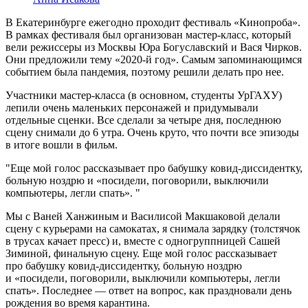
В Екатеринбурге ежегодно проходит фестиваль «Кинопроба».
В рамках фестиваля был организован мастер-класс, который
вели режиссеры из Москвы Юра Богуславский и Вася Чирков.
Они предложили тему «2020-й год». Самым запоминающимся
событием была пандемия, поэтому решили делать про нее.
Участники мастер-класса (в основном, студенты УрГАХУ)
лепили очень маленьких персонажей и придумывали
отдельные сценки. Все сделали за четыре дня, последнюю
сцену снимали до 6 утра. Очень круто, что почти все эпизоды
в итоге вошли в фильм.
Еще мой голос рассказывает про бабушку ковид-диссидентку,
больную ноздрю и «посидели, поговорили, выключили
компьютеры, легли спать».
Мы с Ваней Ханжиным и Василисой Макшаковой делали
сцену с курьерами на самокатах, я снимала зарядку (толстячок
в трусах качает пресс) и, вместе с одногруппницей Сашей
Зиминой, финальную сцену. Еще мой голос рассказывает
про бабушку ковид-диссидентку, больную ноздрю
и «посидели, поговорили, выключили компьютеры, легли
спать». Последнее — ответ на вопрос, как праздновали день
рождения во время карантина.