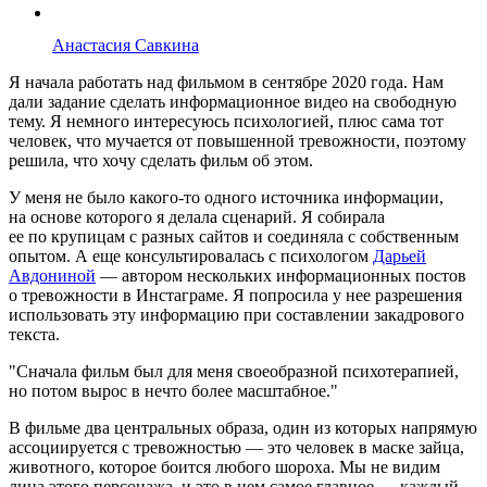
Анастасия Савкина
Я начала работать над фильмом в сентябре 2020 года. Нам
дали задание сделать информационное видео на свободную
тему. Я немного интересуюсь психологией, плюс сама тот
человек, что мучается от повышенной тревожности, поэтому
решила, что хочу сделать фильм об этом.
У меня не было какого-то одного источника информации,
на основе которого я делала сценарий. Я собирала
ее по крупицам с разных сайтов и соединяла с собственным
опытом. А еще консультировалась с психологом
Дарьей
Авдониной
— автором нескольких информационных постов
о тревожности в Инстаграме. Я попросила у нее разрешения
использовать эту информацию при составлении закадрового
текста.
Сначала фильм был для меня своеобразной психотерапией,
но потом вырос в нечто более масштабное.
В фильме два центральных образа, один из которых напрямую
ассоциируется с тревожностью — это человек в маске зайца,
животного, которое боится любого шороха. Мы не видим
лица этого персонажа, и это в нем самое главное — каждый