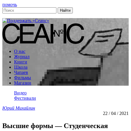
помочь
О нас
Журнал
Книги
Школа
Чапаев
Фильмы
Магазин
Видео
Фестивали
Юрий Михайлин
22 / 04 / 2021
Высшие формы — Студенческая