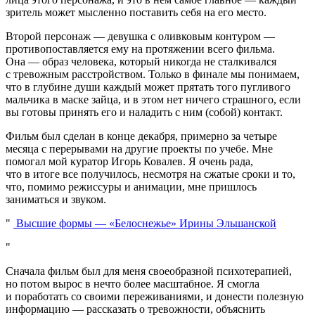
зритель может мысленно поставить себя на его место.
Второй персонаж — девушка с оливковым контуром —
противопоставляется ему на протяжении всего фильма.
Она — образ человека, который никогда не сталкивался
с тревожным расстройством. Только в финале мы понимаем,
что в глубине души каждый может прятать того пугливого
мальчика в маске зайца, и в этом нет ничего страшного, если
вы готовы принять его и наладить с ним (собой) контакт.
Фильм был сделан в конце декабря, примерно за четыре
месяца с перерывами на другие проекты по учебе. Мне
помогал мой куратор Игорь Ковалев. Я очень рада,
что в итоге все получилось, несмотря на сжатые сроки и то,
что, помимо режиссуры и анимации, мне пришлось
заниматься и звуком.
Высшие формы — «Белоснежье» Ирины Эльшанской
Сначала фильм был для меня своеобразной психотерапией,
но потом вырос в нечто более масштабное. Я смогла
и поработать со своими переживаниями, и донести полезную
информацию — рассказать о тревожности, объяснить