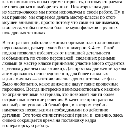
как возможность поэкспериментировать, поэтому стараемся
не повторяться в выборе техники. Некоторые находки
из мастер-классов мы потом используем в своей работе. Ну, и,
как правило, мы стараемся делать мастер-классы по стоп-
моушен анимации, просто потому что сами ей занимаемся,
и хочется, чтобы снимали больше мультфильмов в ручных
покадровых техниках.
В этот раз мы работали с миниатюрными пластилиновыми
персонажами, размер кукол был примерно 3–4 см. Такой
подход позволил избавиться от излишней детальности
и объединить по стилю персонажей, сделанных разными
людьми (в мастер-классе принимало участие много студентов
с разным уровнем подготовки). Для простых движений куклы
анимировались непосредственно, для более сложных
и динамичных — изготавливались дополнительные фазы.
Было любопытно, какое движение дадут такие крошечные
персонажи. Всегда интересно взаимодействовать с какими-
то ограничениями материала, это позволяет найти более
острые пластические решения. В качестве пространства
мы выбрали условный белый фон, в котором глубина
намечается несколькими необходимыми по действию
деталями. Это тоже стилистический прием, и, конечно, здесь
сильно сокращается время на постановку кадра
и операторскую работу.