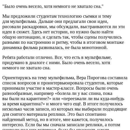
Было очень весело, хотя немного не хватало сна.
Мы предложили студентам технологию съемки и тему
для мультфильма. Дальше они предлагали свои идеи,
рисовали раскадровки, мы обсуждали, выстраиваются ли эти
идеи в сюжет. Здесь нет истории, но нужно было найти
общую интонацию, и сделать так, чтобы сцены получились
разными по настроению и ритму, чтобы в итоговом монтаже
динамика фильма развивалась, не была монотонной.
Ребята работали отлично. Все, что есть в мультфильме,
придумано в диалоге с ними. Было очень весело, хотя
немного не хватало сна.
Ориентируясь на тему мультфильма, Вера Пирогова составила
список вопросов и проинтервьюировала студентов, которые
принимали участие в мастер-классе. Вопросы были очень
разнообразные, например «болела ли у вас спина, пока
вы были на карантине?» или «переезжали ли вы куда-нибудь
за время карантина?» и много чего ещё. В итоге получилось
несколько часов записи, из которых мы выбирали подходящие
для снятого материала реплики. Это был спонтанно
найденный метод, но в итоге, мне кажется, получилось
интересно. Если бы мы сначала записали реплики, а потом
снимали под них материал, была бы опасность начать