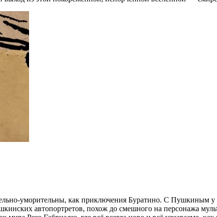
льно-уморительны, как приключения Буратино. С Пушкиным у Г
шкинских автопортретов, похож до смешного на персонажа мульт