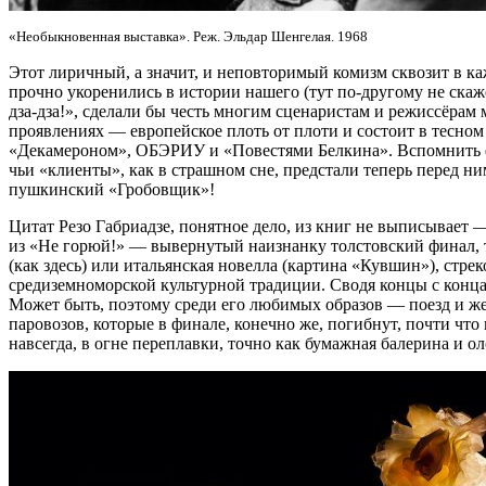
«Необыкновенная выставка». Реж. Эльдар Шенгелая. 1968
Этот лиричный, а значит, и неповторимый комизм сквозит в каж
прочно укоренились в истории нашего (тут по-другому не ска
дза-дза!», сделали бы честь многим сценаристам и режиссёрам 
проявлениях — европейское плоть от плоти и состоит в тесно
«Декамероном», ОБЭРИУ и «Повестями Белкина». Вспомнить фи
чьи «клиенты», как в страшном сне, предстали теперь перед н
пушкинский «Гробовщик»!
Цитат Резо Габриадзе, понятное дело, из книг не выписывает — 
из «Не горюй!» — вывернутый наизнанку толстовский финал, 
(как здесь) или итальянская новелла (картина «Кувшин»), стре
средиземноморской культурной традиции. Сводя концы с конца
Может быть, поэтому среди его любимых образов — поезд и же
паровозов, которые в финале, конечно же, погибнут, почти что к
навсегда, в огне переплавки, точно как бумажная балерина и о