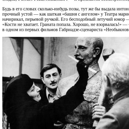
Будь в его словах сколько-нибудь позы, тут же бы выдала интона
прочный устой — как шаткая «башня с ангелом» у Театра марион
начирикал, перьевой ручкой. Его бесподобный летучий юмор —
«Кости не хватает. Граната попала. Хорошо, не взорвалась!» 
в одном из первых фильмов Габриадзе-сценариста «Необыкнове