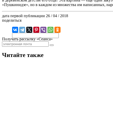
и деревенском детстве его отца? Эта картина — ещё один закуто
«Пушкинидзе», но в каждом из множества им написанных, нарис
дата первой публикации
26 / 04 / 2018
поделиться
Получать рассылку «Сеанса»
Читайте также