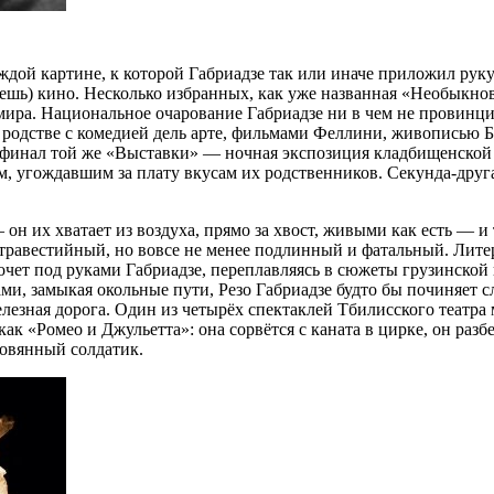
дой картине, к которой Габриадзе так или иначе приложил руку.
жешь) кино. Несколько избранных, как уже названная «Необыкно
мира. Национальное очарование Габриадзе ни в чем не провинциа
м родстве с комедией дель арте, фильмами Феллини, живописью 
нал той же «Выставки» — ночная экспозиция кладбищенской ск
им, угождавшим за плату вкусам их родственников. Секунда-друг
он их хватает из воздуха, прямо за хвост, живыми как есть — и 
травестийный, но вовсе не менее подлинный и фатальный. Лите
кочет под руками Габриадзе, переплавляясь в сюжеты грузинской
ми, замыкая окольные пути, Резо Габриадзе будто бы починяет 
лезная дорога. Один из четырёх спектаклей Тбилисского театра
ак «Ромео и Джульетта»: она сорвётся с каната в цирке, он разбе
ловянный солдатик.