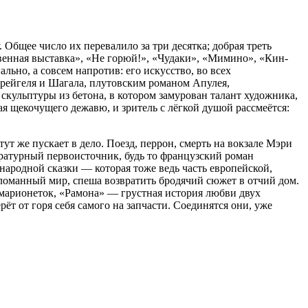
 Общее число их перевалило за три десятка; добрая треть
венная выставка», «Не горюй!», «Чудаки», «Мимино», «Кин-
льно, а совсем напротив: его искусство, во всех
Брейгеля и Шагала, плутовским романом Апулея,
ульптуры из бетона, в котором замурован талант художника,
ая щекочущего дежавю, и зритель с лёгкой душой рассмеётся:
тут же пускает в дело. Поезд, перрон, смерть на вокзале Мэри
ратурный первоисточник, будь то французский роман
 народной сказки — которая тоже ведь часть европейской,
сломанный мир, спеша возвратить бродячий сюжет в отчий дом.
 марионеток, «Рамона» — грустная история любви двух
рёт от горя себя самого на запчасти. Соединятся они, уже