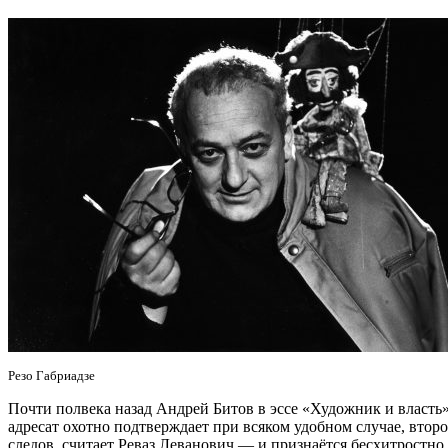
Резо Габриадзе
Почти полвека назад Андрей Битов в эссе «Художник и власть
адресат охотно подтверждает при всяком удобном случае, втор
следов, считает Реваз Леванович — и признаётся бесхитростно