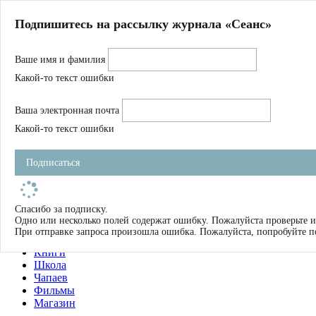
Главная
Подпишитесь на рассылку журнала «Сеанс»
О нас
Авторы
Ваше имя и фамилия
Магазин
Журнал
Какой-то текст ошибки
Книги
Спецпроекты
Ваша электронная почта
Школа
Устав
Какой-то текст ошибки
Отчетность
Фильмы
Подписаться
Имена
Тэги
искать
Спасибо за подписку.
Одно или несколько полей содержат ошибку. Пожалуйста проверьте и
О нас
При отправке запроса произошла ошибка. Пожалуйста, попробуйте п
Журнал
Книги
Школа
Чапаев
Фильмы
Магазин