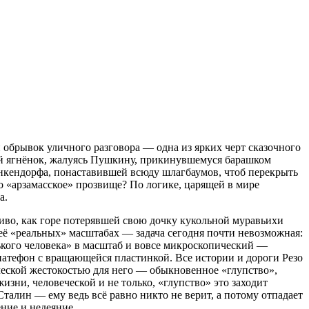
 обрывок уличного разговора — одна из ярких черт сказочного
ный ягнёнок, жалуясь Пушкину, прикинувшемуся барашком
енкендорфа, понаставившей всюду шлагбаумов, чтоб перекрыть
о «арзамасское» прозвище? По логике, царящей в мире
а.
диво, как горе потерявшей свою дочку кукольной муравьихи
 её «реальных» масштабах — задача сегодня почти невозможная:
ького человека» в масштаб и вовсе микроскопический —
 патефон с вращающейся пластинкой. Все истории и дороги Резо
еческой жестокостью для него — обыкновенное «глупство»,
зни, человеческой и не только, «глупство» это заходит
 Сталин — ему ведь всё равно никто не верит, а потому отпадает
ние и недеяние.