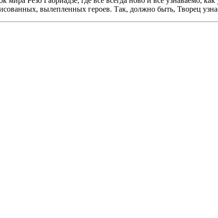
к мира Резо Габриадзе, где всё всегда ново и всё узнаваемо, ка
ованных, вылепленных героев. Так, должно быть, Творец узнаёт 