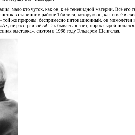
ция: мало кто чуток, как он, к её теневидной материи. Всё его т
еток в старинном районе Тбилиси, которую он, как и всё в своём
 той же природы, беспримесно интонационный, он мимолётен и 
— «Ах, не расстраивайся! Так бывает: значит, порох сырой попа
нная выставка», снятом в 1968 году Эльдаром Шенгелая.