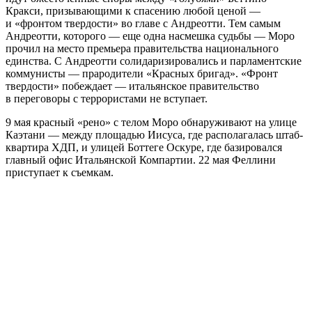
Кракси, призывающими к спасению любой ценой —
и «фронтом твердости» во главе с Андреотти. Тем самым
Андреотти, которого — еще одна насмешка судьбы — Моро
прочил на место премьера правительства национального
единства. С Андреотти солидаризировались и парламентские
коммунисты — прародители «Красных бригад». «Фронт
твердости» побеждает — итальянское правительство
в переговоры с террористами не вступает.
9 мая красный «рено» с телом Моро обнаруживают на улице
Каэтани — между площадью Иисуса, где располагалась штаб-
квартира ХДП, и улицей Боттеге Оскуре, где базировался
главный офис Итальянской Компартии. 22 мая Феллини
приступает к съемкам.