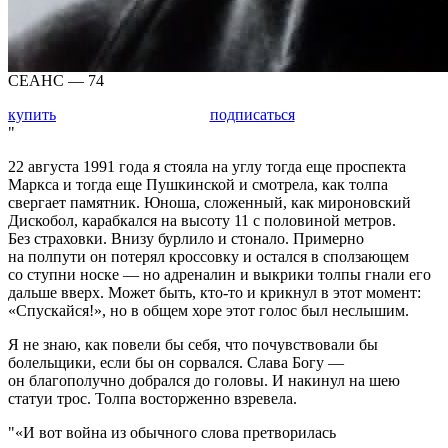
СЕАНС — 74
купить
подписаться
22 августа 1991 года я стояла на углу тогда еще проспекта
Маркса и тогда еще Пушкинской и смотрела, как толпа
свергает памятник. Юноша, сложенный, как мироновский
Дискобол, карабкался на высоту 11 с половиной метров.
Без страховки. Внизу бурлило и стонало. Примерно
на полпути он потерял кроссовку и остался в сползающем
со ступни носке — но адреналин и выкрики толпы гнали его
дальше вверх. Может быть, кто-то и крикнул в этот момент:
«Спускайся!», но в общем хоре этот голос был неслышим.
Я не знаю, как повели бы себя, что почувствовали бы
болельщики, если бы он сорвался. Слава Богу —
он благополучно добрался до головы. И накинул на шею
статуи трос. Толпа восторженно взревела.
«И вот война из обычного слова претворилась