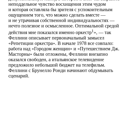
неподдельное чувство восхищения этим чудом
и которая оставляла бы зрителя с успокоительным
ощущением того, что можно сделать вместе —
и не утрачивая собственной индивидуальностях —
нечто полезное и осмысленное. Оптимальной средой
1
действия мне показался именно оркестр
», — так
Феллини описывает первоначальный замысел
«Репетиции оркестра». В начале 1978 все совпало:
работа над «Городом женщин» и «Путешествием Дж.
Масторны» были отложены, Феллини внезапно
оказался свободен, а итальянское телевидение
предложило небольшой бюджет на телефильм.
Феллини с Брунелло Ронди начинают обдумывать
сценарий.