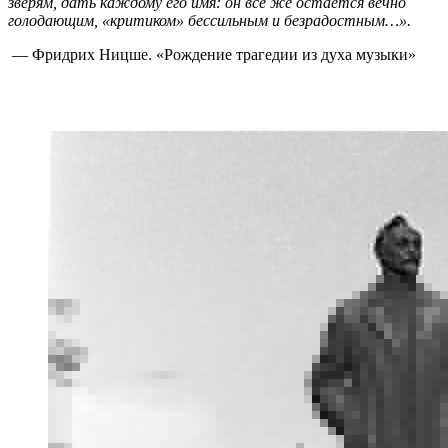
зверям, дать каждому его имя: он все же остается вечно
голодающим, «критиком» бессильным и безрадостным…».
— Фридрих Ницше. «Рождение трагедии из духа музыки»