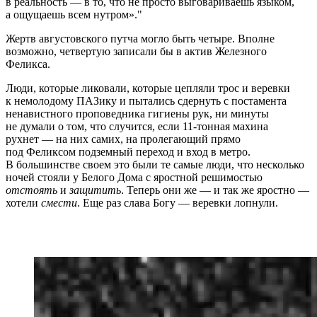
в реальность — в то, что не просто выговариваешь языком,
а ощущаешь всем нутром».
Жертв августовского путча могло быть четыре. Вполне
возможно, четвертую записали бы в актив Железного
Феликса.
Люди, которые ликовали, которые цепляли трос и веревки
к немолодому ПАЗику и пытались сдернуть с постамента
ненавистного проповедника гигиены рук, ни минуты
не думали о том, что случится, если 11-тонная махина
рухнет — на них самих, на пролегающий прямо
под Феликсом подземный переход и вход в метро.
В большинстве своем это были те самые люди, что несколько
ночей стояли у Белого Дома с яростной решимостью
отстоять
и
защитить
. Теперь они же — и так же яростно —
хотели
смести
. Еще раз слава Богу — веревки лопнули.