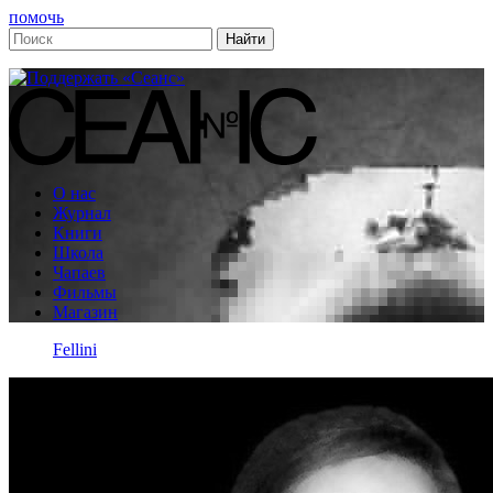
помочь
О нас
Журнал
Книги
Школа
Чапаев
Фильмы
Магазин
Fellini