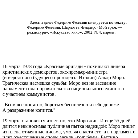
1
Здесь и далее Федерико Феллини цитируется по тексту:
Федерико Феллини, Шарлотта Чэндлер. «Мой трюк —
режиссура»; «Искусство кино», 2002, № 4, апрель.
16 марта 1978 года «Красные бригады» похищают лидера
христианских демократов, экс-премьер-министра
(и вероятного будущего президента Италии) Альдо Моро.
Трагическая насмешка судьбы: Моро вез на заседание
парламента план правительства национального единства
с участием коммунистов.
Всем все понятно, бороться бесполезно и себе дороже.
А раздражение копится.
19 марта становится известно, что Моро жив. И еще 55 дней
длится невыносимая публичная пытка надеждой: Моро пишет
из плена отчаянные письма, умоляя спасти его, а в парламенте
идут ожесточенные споры между «голубями» Беттино