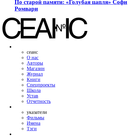
По старой памяти: «Голубая цапля» Софи
Ромвари
сеанс
О нас
Авторы
Магазин
Журнал
Книги
Спецпроекты
Школа
Устав
Отчетность
указатели
Фильмы
Имена
Тэги