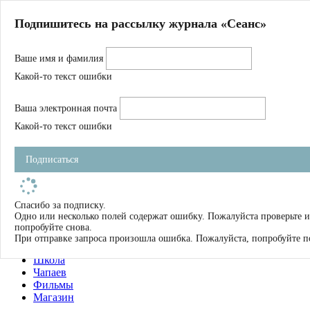
Главная
Подпишитесь на рассылку журнала «Сеанс»
О нас
Авторы
Ваше имя и фамилия
Магазин
Журнал
Какой-то текст ошибки
Книги
Спецпроекты
Ваша электронная почта
Школа
Устав
Какой-то текст ошибки
Отчетность
Фильмы
Подписаться
Имена
Тэги
искать
Спасибо за подписку.
Одно или несколько полей содержат ошибку. Пожалуйста проверьте и
О нас
попробуйте снова.
Журнал
При отправке запроса произошла ошибка. Пожалуйста, попробуйте п
Книги
Школа
Чапаев
Фильмы
Магазин