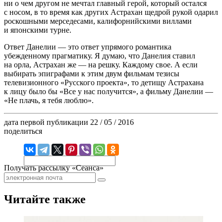
ни о чем другом не мечтал главный герой, который остался
с носом, в то время как других Астрахан щедрой рукой одарил
роскошными мерседесами, калифорнийскими виллами
и японскими турне.
Ответ Данелии — это ответ упрямого романтика
убежденному прагматику. Я думаю, что Данелия ставил
на орла, Астрахан же — на решку. Каждому свое. А если
выбирать эпиграфами к этим двум фильмам тезисы
телевизионного «Русского проекта», то детищу Астрахана
к лицу было бы «Все у нас получится», а фильму Данелии —
«Не плачь, я тебя люблю».
дата первой публикации
22 / 05 / 2016
поделиться
Получать рассылку «Сеанса»
Читайте также