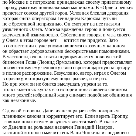
по Москве и с потрохами принадлежал своему приветливому
городу, умытому поливальными машинами. В «Орле и решке»
предстает совсем другой город. Условная блеклая декорация,
которая снята оператором Геннадием Карюком чуть ли
не с брезгливой неприязнью. Он смотрит на нее глазами
уязвленного Олега. Москва враждебна герою и пользуется
заслуженной взаимностью. Собственно говоря, и угла своего
у Олега в этом городе нет — ютится где придется. Зато
в соответствии с уже упоминавшимся сказочным каноном
он обрастает добровольными бескорыстными помощниками.
В частности, очень кстати подворачивается новорусский
бизнесмен Гоша (Леонид Ярмольник), который предоставляет
неизвестному ему человеку свою евростандартную квартиру
в полное распоряжение. Безусловно, автор, играя с Олегом
в орлянку, в открытую ему подыгрывает, и не раз.
Но при этом он не боится выслушать упреки за то,
что в сюжетных кустах его истории понаставлено слишком
много роялей: избранный жанр снимает подобные обвинения
как незаконные.
С другой стороны, Данелия не ощущает себя покорным
пленником канона и корректирует его. Если верить Проппу,
главным похитителем девушек является змей. В сказке
от Данелии на роль змея назначен Геннадий Назаров,
за спиной которого маячит тень Вани Чонкина из недавнего