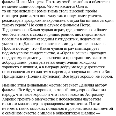
фильма Иржи Менцеля. Поэтому змей незлобив и обаятелен
не менее главного героя. Что же касается Олега,
то он преисполнен романтизма столь высокой пробы
и концентрации, что поначалу так и подмывает уличить
режиссера в досадном анахронизме: откуда бы взяться сегодня
такому герою? Но если в случае с фильмом Петра
Тодоровского «Какая чудная игра», где развеселых и более
чем беспечных в своих игрищах ранних шестидесятников
поселили в общагу середины пятидесятых, недоумение
уместно, то Данелию так вот голыми руками не возьмешь.
Просто потому, что «Какая чудная игра» мимикрирует
под мемуарное свидетельство, а «Орел и решка» проходит
по другому ведомству: в сказочном пространстве, залитом
добродушием, разыгрывается нешуточный конфликт
хорошего с лучшим, а в награду добру молодцу достается
не вызволенная из лап змея царевна, а золушка по имени Зина
Прищепкина (Полина Кутепова). Все будет хорошо, не горюй.
Именно этим финальным жестом отвечает Данелия автору
фильма «Все будет хорошо», который популярно объяснил
народу, что такое хорошо и что такое плохо по Астрахану.
Хорошо грезить о замужестве с нобелевским лауреатом
и сыном миллионера в долларовом исчислении. Плохо
не иметь таких высоких помыслов и довольствоваться мечтой
о семейном счастье с милой в общежитском шалаше —