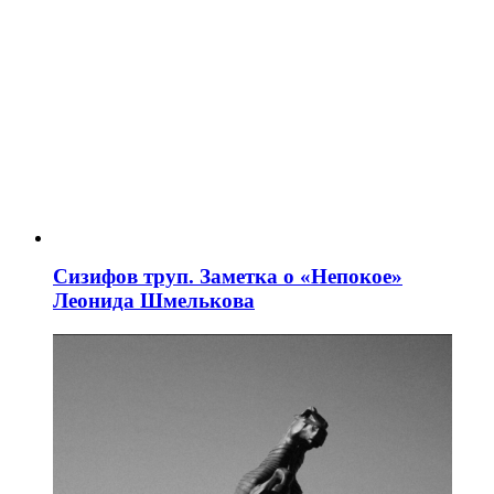
Сизифов труп. Заметка о «Непокое»
Леонида Шмелькова