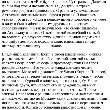
он мог называться «Все будет хорошо». Чуть раньше Данелии
фильм под таким названием снял Дмитрий Астрахан,
режиссер родом из девяностых. С равным успехом фильм
Астрахана мог называться «Орел и решка». Я более чем
уверен, что автор «Орла и решки» ничего подобного не имел
в виду и был озабочен совсем другими творческими
соображениями, но так получилось, что своим фильмом
он Астрахану ответил. Ответил тихой волшебной сказкой
на волшебную разухабистую. Давно и не мной подмечено,
что цифра девяносто подозрительно напоминает цифру
шестьдесят, вывернутую наизнанку.
Владимир Яковлевич Пропп в своей классической книжке
разъяснил, что самой частой сюжетной завязкой сказки
является беда, а уже из беды и противодействия ей героя
рождается сюжет. Это условие жанра Данелия честно
выполняет. Молодой идеалист Олег Чагин (Кирилл Пирогов)
отправляется за тридевять земель, а именно в тундру, чтобы
вкалывать на буровой и копить деньги на свадьбу. Узнав
из письма друга, что невеста его не дождалась, он мчит
в столицу, надеясь вернуть похищенное счастье. Такова
завязка. Параллели с ранним и классическим данелиевским
фильмом «Я шагаю по Москве» кажутся мне уместными лишь
постольку, поскольку параллельные линии не пересекаются
на плоскости. Колька со товарищи радостно шагал именно