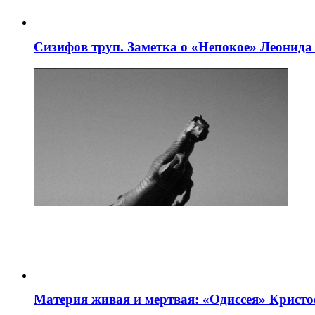
Сизифов труп. Заметка о «Непокое» Леонид
Материя живая и мертвая: «Одиссея» Крист