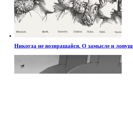
Никогда не возвращайся. О замысле и ловуш