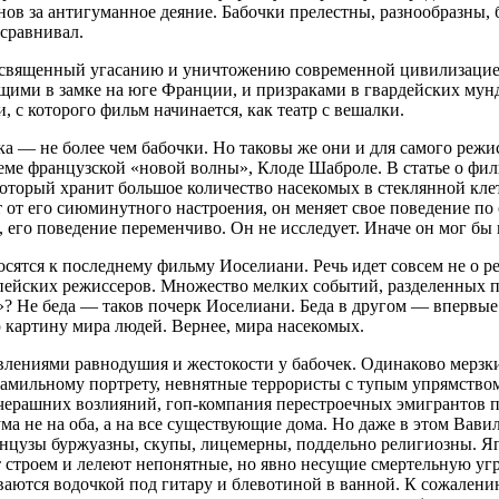
ов за антигуманное деяние. Бабочки прелестны, разнообразны, б
 сравнивал.
освященный угасанию и уничтожению современной цивилизацией 
щими в замке на юге Франции, и призраками в гвардейских мун
, с которого фильм начинается, как театр с вешалки.
а — не более чем бабочки. Но таковы же они и для самого режис
ьеме французской «новой волны», Клоде Шаброле. В статье о ф
, который хранит большое количество насекомых в стеклянной кле
т от его сиюминутного настроения, он меняет свое поведение п
о, его поведение переменчиво. Он не исследует. Иначе он мог
осятся к последнему фильму Иоселиани. Речь идет совсем не о 
опейских режиссеров. Множество мелких событий, разделенных 
? Не беда — таков почерк Иоселиани. Беда в другом — впервые
 картину мира людей. Вернее, мира насекомых.
влениями равнодушия и жестокости у бабочек. Одинаково мерзк
 фамильному портрету, невнятные террористы с тупым упрямство
вчерашних возлияний, гоп-компания перестроечных эмигрантов п
 не на оба, а на все существующие дома. Но даже в этом Вави
нцузы буржуазны, скупы, лицемерны, поддельно религиозны. Япо
т строем и лелеют непонятные, но явно несущие смертельную уг
аются водочкой под гитару и блевотиной в ванной. К сожалению