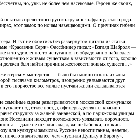
ессчетны, но, увы, не более чем насекомые. Героев же своих,
остатков прелестного русско-грузинско-французского рода.
дирах, этот замок по ночам навещающими. О причинах гибели
сера. И тут не обойтись без развернутой цитаты из статьи
ильме «Красавчик Серж» Фассбиндер писал: «Взгляд Шаброля —
тке и то удивленно, то испуганно, то обрадованно наблюдает
о отношению к живым существам в зависимости от того, хорошо
 бы и должен был найти причины жестокости живых существ…»
режиссерском мастерстве — было бы наивно искать изъяны
порой тысячами километров, изощренно увязываются друг
 в его творчестве все милые пустяки жизни складываются
ие семейные сцены разыгрываются в московской коммуналке
м пускают под откос поезда, офицеры-дуэлянты красиво
рячет старушку за жалкой занавеской, а по парижским улицам
лоне Иоселиани находит возможность увязывать порочность
нцы — даже не исчадие ада, даже не бабочки, а какие-
розу для культуры замыслы. Русские невоспитанны, нелепы,
, ничего значительнее, чем «пустили Дуньку в Европу»,