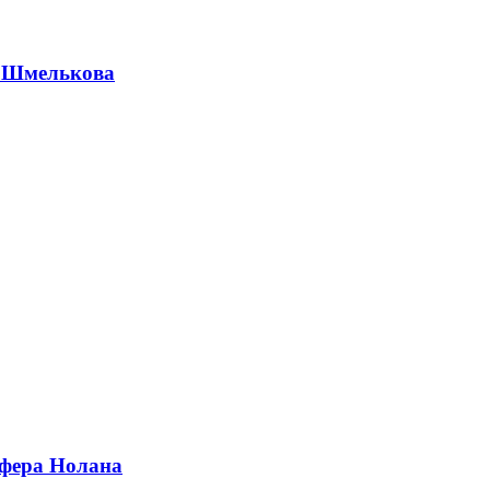
а Шмелькова
офера Нолана