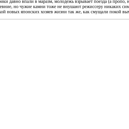
ики давно впали в маразм, молодежь взрывает поезда (а пропо, 
евние, но чужие камни тоже не внушают режиссеру никаких симп
окой новых японских хозяев жизни так же, как смущали покой 