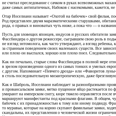
не считал преследование с сачком в руках всевозможных махаон
даже самых антипатичных, Набоков с насекомыми, кажется, не
Отар Иоселиани называет «Охотой на бабочек» свой фильм, п
Род представлен двумя маразматическими старушками, обитаю
рода, о правых и виноватых чуть ниже, а пока что — о названии
Пусть для зловещих японцев, индусов и русских обитатели замк
Фассбиндера о другом режиссере, сыгравшем свою роль в под
не взгляд энтомолога, как часто утверждают, а взгляд ребенка
за странным поведением своих маленьких существ. Все зависи
или плохо он выспался, хорошо или плохо поел. Следовательн
Как ни печально, старые слова Фассбиндера в полной мере отн
в зрелом произведении одного из самых тонких и умелых евр
с другом. Напоминает «Певчего дрозда» или «Фаворитов луны»
в столь последовательную мизантропическую, даже брезгливую
Как и Шаброль, Иоселиани наблюдает за разнообразными проя
и провансальском замке, метко пущенное яйцо растекается по
умирают на имперском снегу, кюре тяжело оправляется после 
маршируют манифестанты под красными флагами. В общем, чума
бабочек с их принадлежностью к тому или иному подвиду. Фра
то муравьи, которые на корню скупают фамильные замки, ходя
скандальны, их представления о человеческой жизни ограничив