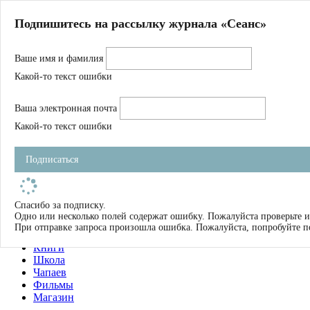
Главная
Подпишитесь на рассылку журнала «Сеанс»
О нас
Авторы
Ваше имя и фамилия
Магазин
Журнал
Какой-то текст ошибки
Книги
Спецпроекты
Ваша электронная почта
Школа
Устав
Какой-то текст ошибки
Отчетность
Фильмы
Подписаться
Имена
Тэги
искать
Спасибо за подписку.
Одно или несколько полей содержат ошибку. Пожалуйста проверьте и
О нас
При отправке запроса произошла ошибка. Пожалуйста, попробуйте п
Журнал
Книги
Школа
Чапаев
Фильмы
Магазин