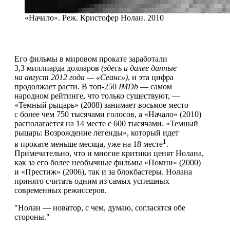
«Начало». Реж. Кристофер Нолан. 2010
Его фильмы в мировом прокате заработали
3,3 миллиарда долларов
(здесь и далее данные
на август 2012 года — «Сеанс»)
, и эта цифра
продолжает расти. В топ-250
IMDb
— самом
народном рейтинге, что только существуют, —
«Темный рыцарь» (2008) занимает восьмое место
с более чем 750 тысячами голосов, а «Начало» (2010)
располагается на 14 месте с 600 тысячами. «Темный
рыцарь: Возрождение легенды», который идет
1
в прокате меньше месяца, уже на 18 месте
.
Примечательно, что и многие критики ценят Нолана,
как за его более необычные фильмы «Помни» (2000)
и «Престиж» (2006), так и за блокбастеры. Нолана
принято считать одним из самых успешных
современных режиссеров.
Нолан — новатор, с чем, думаю, согласятся обе
стороны.