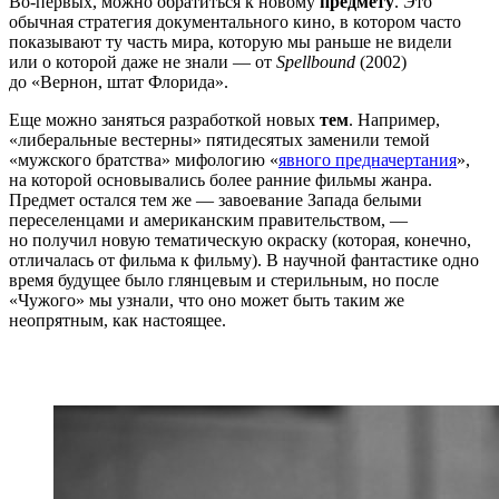
Во-первых, можно обратиться к новому
предмету
. Это
обычная стратегия документального кино, в котором часто
показывают ту часть мира, которую мы раньше не видели
или о которой даже не знали — от
Spellbound
(2002)
до «Вернон, штат Флорида».
Еще можно заняться разработкой новых
тем
. Например,
«либеральные вестерны» пятидесятых заменили темой
«мужского братства» мифологию «
явного предначертания
»,
на которой основывались более ранние фильмы жанра.
Предмет остался тем же — завоевание Запада белыми
переселенцами и американским правительством, —
но получил новую тематическую окраску (которая, конечно,
отличалась от фильма к фильму). В научной фантастике одно
время будущее было глянцевым и стерильным, но после
«Чужого» мы узнали, что оно может быть таким же
неопрятным, как настоящее.