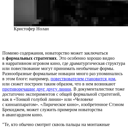
Кристофер Нолан
Помимо содержания, новаторство может заключаться
в
формальных стратегиях
. Это особенно хорошо видно
в нарративном игровом кино, где драматургическая структура
или повествование могут принимать необычные формы.
Разнообразные формальные новации много раз упоминались
в этом блоге: например,
повествователем становится дом
,
или сюжет построен таким образом, что в нем возникают
противоречащие друг другу линии
. В документалистике тоже
достаточно экспериментов с общей формальной стратегией,
как в «Тонкой голубой линии» или «Человеке
с киноаппаратом». «Лирическое кино», изобретенное Стэном
Брекиджем, может служить примером новаторства
в авангардном кино.
Те, кто обычно смотрит сквозь пальцы на монтажные