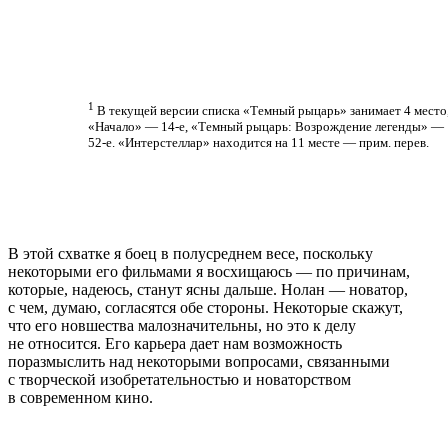
1
В текущей версии списка «Темный рыцарь» занимает 4 место
«Начало» — 14-е, «Темный рыцарь: Возрождение легенды» —
52-е. «Интерстеллар» находится на 11 месте — прим. перев.
В этой схватке я боец в полусреднем весе, поскольку
некоторыми его фильмами я восхищаюсь — по причинам,
которые, надеюсь, станут ясны дальше. Нолан — новатор,
с чем, думаю, согласятся обе стороны. Некоторые скажут,
что его новшества малозначительны, но это к делу
не относится. Его карьера дает нам возможность
поразмыслить над некоторыми вопросами, связанными
с творческой изобретательностью и новаторством
в современном кино.