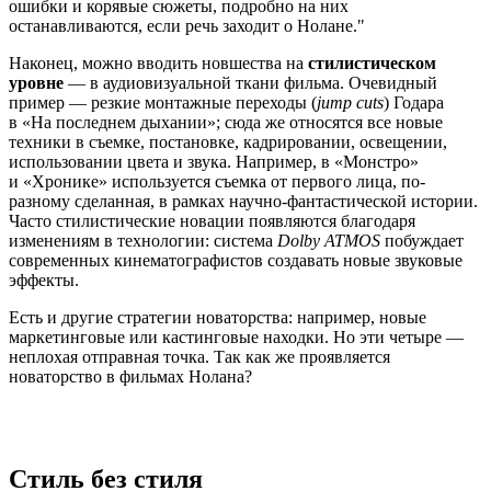
ошибки и корявые сюжеты, подробно на них
останавливаются, если речь заходит о Нолане.
Наконец, можно вводить новшества на
стилистическом
уровне
— в аудиовизуальной ткани фильма. Очевидный
пример — резкие монтажные переходы (
jump cuts
) Годара
в «На последнем дыхании»; сюда же относятся все новые
техники в съемке, постановке, кадрировании, освещении,
использовании цвета и звука. Например, в «Монстро»
и «Хронике» используется съемка от первого лица, по-
разному сделанная, в рамках научно-фантастической истории.
Часто стилистические новации появляются благодаря
изменениям в технологии: система
Dolby ATMOS
побуждает
современных кинематографистов создавать новые звуковые
эффекты.
Есть и другие стратегии новаторства: например, новые
маркетинговые или кастинговые находки. Но эти четыре —
неплохая отправная точка. Так как же проявляется
новаторство в фильмах Нолана?
Стиль без стиля