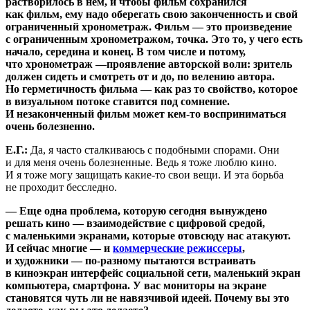
растворилось в нем, и чтобы фильм сохранился
как фильм, ему надо оберегать свою законченность и свой
ограниченный хронометраж. Фильм — это произведение
с ограниченным хронометражом, точка. Это то, у чего есть
начало, середина и конец. В том числе и потому,
что хронометраж —проявление авторской воли: зритель
должен сидеть и смотреть от и до, по велению автора.
Но герметичность фильма — как раз то свойство, которое
в визуальном потоке ставится под сомнение.
И незаконченный фильм может кем-то восприниматься
очень болезненно.
Е.Г.:
Да, я часто сталкиваюсь с подобными спорами. Они
и для меня очень болезненные. Ведь я тоже люблю кино.
И я тоже могу защищать какие-то свои вещи. И эта борьба
не проходит бесследно.
— Еще одна проблема, которую сегодня вынуждено
решать кино — взаимодействие с цифровой средой,
с маленькими экранами, которые отовсюду нас атакуют.
И сейчас многие — и
коммерческие режиссеры
,
и художники — по-разному пытаются встраивать
в киноэкран интерфейс социальной сети, маленький экран
компьютера, смартфона. У вас мониторы на экране
становятся чуть ли не навязчивой идеей. Почему вы это