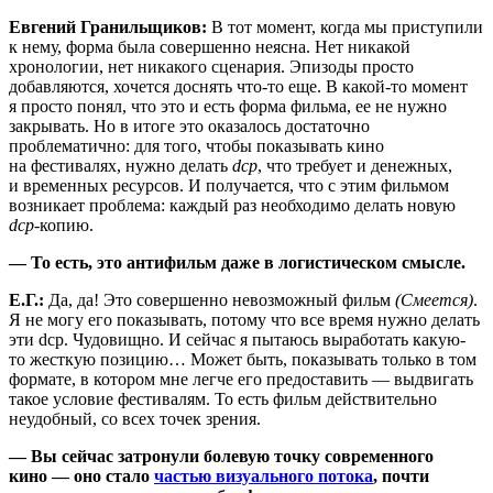
Евгений Гранильщиков:
В тот момент, когда мы приступили
к нему, форма была совершенно неясна. Нет никакой
хронологии, нет никакого сценария. Эпизоды просто
добавляются, хочется доснять что-то еще. В какой-то момент
я просто понял, что это и есть форма фильма, ее не нужно
закрывать. Но в итоге это оказалось достаточно
проблематично: для того, чтобы показывать кино
на фестивалях, нужно делать
dcp
, что требует и денежных,
и временных ресурсов. И получается, что с этим фильмом
возникает проблема: каждый раз необходимо делать новую
dcp
-копию.
— То есть, это антифильм даже в логистическом смысле.
Е.Г.:
Да, да! Это совершенно невозможный фильм
(Смеется)
.
Я не могу его показывать, потому что все время нужно делать
эти dcp. Чудовищно. И сейчас я пытаюсь выработать какую-
то жесткую позицию… Может быть, показывать только в том
формате, в котором мне легче его предоставить — выдвигать
такое условие фестивалям. То есть фильм действительно
неудобный, со всех точек зрения.
— Вы сейчас затронули болевую точку современного
кино — оно стало
частью визуального потока
, почти