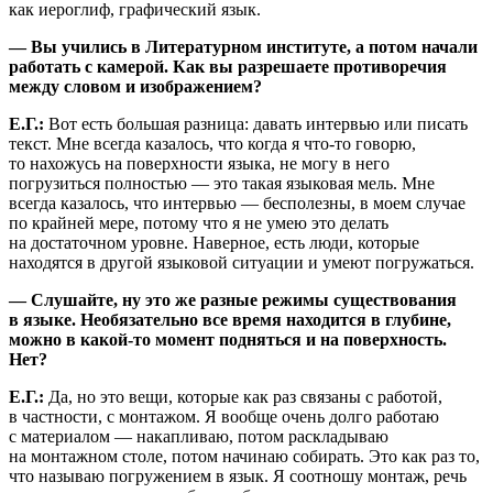
как иероглиф, графический язык.
— Вы учились в Литературном институте, а потом начали
работать с камерой. Как вы разрешаете противоречия
между словом и изображением?
Е.Г.:
Вот есть большая разница: давать интервью или писать
текст. Мне всегда казалось, что когда я что-то говорю,
то нахожусь на поверхности языка, не могу в него
погрузиться полностью — это такая языковая мель. Мне
всегда казалось, что интервью — бесполезны, в моем случае
по крайней мере, потому что я не умею это делать
на достаточном уровне. Наверное, есть люди, которые
находятся в другой языковой ситуации и умеют погружаться.
— Слушайте, ну это же разные режимы существования
в языке. Необязательно все время находится в глубине,
можно в какой-то момент подняться и на поверхность.
Нет?
Е.Г.:
Да, но это вещи, которые как раз связаны с работой,
в частности, с монтажом. Я вообще очень долго работаю
с материалом — накапливаю, потом раскладываю
на монтажном столе, потом начинаю собирать. Это как раз то,
что называю погружением в язык. Я соотношу монтаж, речь