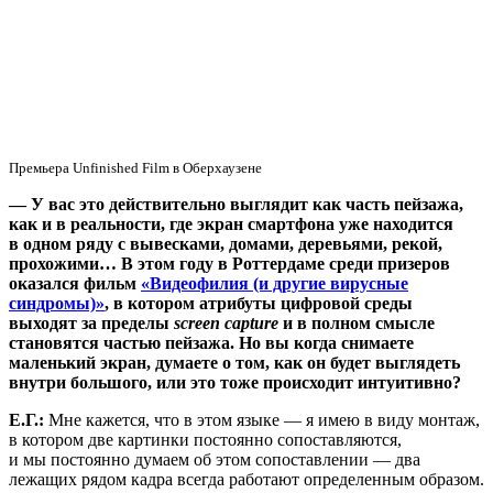
Премьера Unfinished Film в Оберхаузене
— У вас это действительно выглядит как часть пейзажа,
как и в реальности, где экран смартфона уже находится
в одном ряду с вывесками, домами, деревьями, рекой,
прохожими… В этом году в Роттердаме среди призеров
оказался фильм
«Видеофилия (и другие вирусные
синдромы)»
, в котором атрибуты цифровой среды
выходят за пределы
screen capture
и в полном смысле
становятся частью пейзажа. Но вы когда снимаете
маленький экран, думаете о том, как он будет выглядеть
внутри большого, или это тоже происходит интуитивно?
Е.Г.:
Мне кажется, что в этом языке — я имею в виду монтаж,
в котором две картинки постоянно сопоставляются,
и мы постоянно думаем об этом сопоставлении — два
лежащих рядом кадра всегда работают определенным образом.