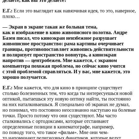
делаете, как вы это делаете?
Е.Г.:
Если это выглядит как навязчивая идея, то это, наверное,
плохо…
— Экран в экране такая же больная тема,
как и изображение в кино живописного полотна. Андре
Базен писал, что киноэкран неизбежное разрушает
живописное пространство: рама картины очерчивает
границы, противопоставляет живопись действительности
и поляризует пространство вовнутрь, а киноэкран
напротив — центробежен. Мне кажется, с экраном
компьютера похожая проблема, но сейчас кино учится
с этой проблемой справляться. И у вас, мне кажется, это
хорошо получается.
Е.Г.:
Мне кажется, что для кино в принципе существует
столько болезненных тем, что когда ты интересуешься новой
оптикой, пытаешься эту новую оптику найти, ты постоянно
на них наталкиваешься. Я специально об экранах не думал,
но понимал, что постоянно неосознанно наступаю на болевые
точки. Просто потому что они существуют. Мы часто
сталкивались с ортодоксами, которые отстаивают
определенные позиции в кинематографе, например,
по поводу того, что такое «фильм». Мне они чем-
то напоминают религиозных фанатиков, которые ведут