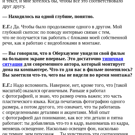
и текст, и мне хотелось бы, чтобы все это соответствовало
друг другу.
— Находилось на одной глубине, понятно.
Е.Г.:
Да. Чтобы было продолжение одного в другом. Мой
глубокий скепсис по поводу интервью связан с тем,
что не получается так работать с блоками моей собственной
речи, как я работаю с видеоблоками в монтаже.
— Вы говорили, что в Оберхаузене увидели свой фильм
на большом экране впервые. Это достаточно
типичная
ситуация
для современного автора, который монтирует
дома на компьютере. Что-то для вас в фильме поменялось?
Вы заметили что-то, чего вы не видели во время монтажа?
Е.Г.:
Надо вспомнить. Наверное, нет, кроме того, что [такой
масштаб] оказался органичным. Раньше я работал
с фотографией, и знаю, что размер очень важен; это часть
пластического языка. Когда печатаешь фотографию одного
размера, а потом другого, это означает, что ты работаешь
с определенными деталями и акцентами. Мой опыт
с фотографией дал понимание, как все эти детали и пятна
работают: ты добавляешь что-то в кадр, вынимаешь из кадра,
меняешь освещение. Насколько освещен фон, насколько
он темнее, чем персонаж… Ты чувствуешь эти соотношения,