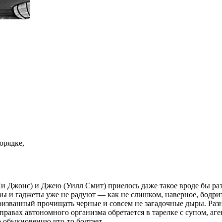
орядке,
и Джонс) и Джею (Уилл Смит) приелось даже такое вроде бы ра
ы и гаджеты уже не радуют — как не слишком, наверное, бодри
 призванный прочищать черные и совсем не загадочные дыры. Ра
авах автономного организма обретается в тарелке с супом, аген
о обыкновению что-то болтает.