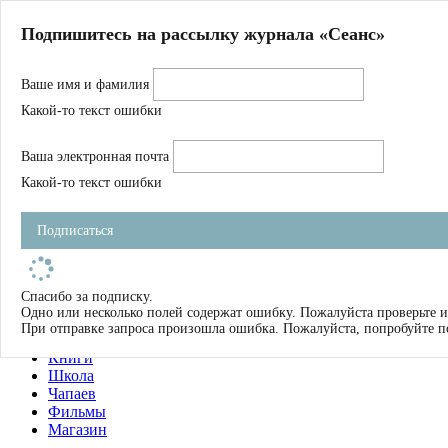
Главная
Подпишитесь на рассылку журнала «Сеанс»
О нас
Авторы
Ваше имя и фамилия
Магазин
Журнал
Какой-то текст ошибки
Книги
Спецпроекты
Ваша электронная почта
Школа
Устав
Какой-то текст ошибки
Отчетность
Фильмы
Подписаться
Имена
Тэги
искать
Спасибо за подписку.
Одно или несколько полей содержат ошибку. Пожалуйста проверьте и
О нас
При отправке запроса произошла ошибка. Пожалуйста, попробуйте п
Журнал
Книги
Школа
Чапаев
Фильмы
Магазин