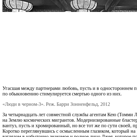
Угасшая между партнерами любовь, пусть и в одностороннем п
по обыкновению стимулируется смертью одного из них.
«Люди в черном-3». Реж. Барри Зонненфельд, 2012
За четырнадцать лет совместной службы агентам Кею (Томми Л
на Землю космических мигрантов. Модернизированные бластер
вантуз, пусть и хромированный, но все тот же по сути своей,
Коротко переглянувшись с осмысленным глазиком, который на пр
взглядом в избыточно знакомое и родное лицо Джея, которое п