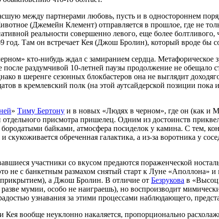
сшую между партнерами любовь, пусть и в одностороннем поряд
тное (Джемейн Клемент) отправляется в прошлое, где не тольк
ативной реальности совершенно левого, еще более болтливого, 
 год. Там он встречает Кея (Джош Бролин), который вроде бы 
черном» кто-нибудь ждал с замиранием сердца. Метафорическое з
е после раздумчивой
10-летней
паузы продолжение не обещало ст
нако в шеренге сезонных блокбастеров она не выглядит доходяг
атов в кремлевский полк (на этой аутсайдерской позиции пок
ней
»
Тиму Бертону
и в новых «Людях в черном», где он (как и 
отдельного присмотра пришелец. Одним из достоинств приквела 
бородатыми байками, атмосфера посиделок у камина. С тем, ко
и скукоживается обреченная галактика, а из-за воротника у сос
вавшиеся участники со вкусом предаются пораженческой носталь
то не с банкетным размахом снятый старт к Луне «Аполлона» и 
 прикрытием), а Джош Бролин. В отличие от
Безрукова
в «Высоцк
 разве мумии, особо не наиграешь), но воспроизводит мимически
 радостью узнавания за этими процессами наблюдающего, предст
 и Кея вообще неуклонно накаляется, пропорционально расхолаж