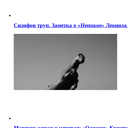
Сизифов труп. Заметка о «Непокое» Леонид
Материя живая и мертвая: «Одиссея» Крист