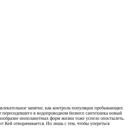
звлекательное занятие, как контроль популяции пребывающих
т пересидевшего в водопроводном бизнесе сантехника новый
знообразие инопланетных форм жизни тоже успело опостылеть.
т Кей отворачивается. Но лишь с тем, чтобы упереться