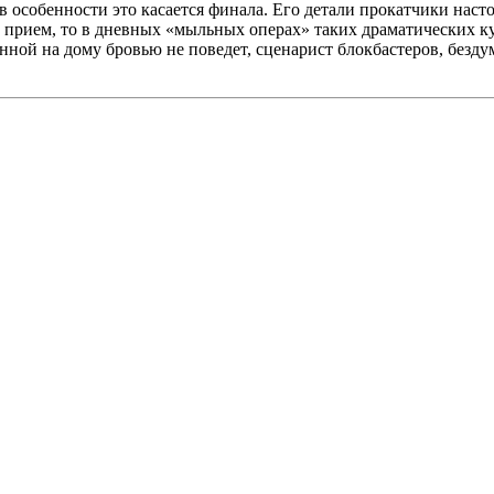
в особенности это касается финала. Его детали прокатчики насто
прием, то в дневных «мыльных операх» таких драматических ку
нной на дому бровью не поведет, сценарист блокбастеров, безду