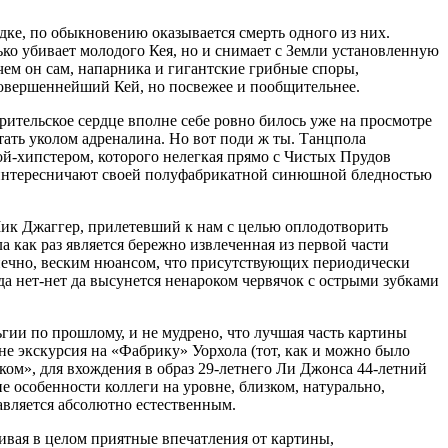
ке, по обыкновению оказывается смерть одного из них.
о убивает молодого Кея, но и снимает с Земли установленную
чем он сам, напарника и гигантские грибные споры,
совершеннейший Кей, но посвежее и пообщительнее.
рительское сердце вполне себе ровно билось уже на просмотре
ать уколом адреналина. Но вот поди ж ты. Танцпола
ой-хипстером, которого нелегкая прямо с Чистых Прудов
а интересничают своей полуфабрикатной синюшной бледностью
Мик Джаггер, прилетевший к нам с целью оплодотворить
как раз является бережно извлеченная из первой части
нечно, веским нюансом, что присутствующих периодически
еда нет-нет да высунется ненароком червячок с острыми зубками
гии по прошлому, и не мудрено, что лучшая часть картины
не экскурсия на «Фабрику» Уорхола (тот, как и можно было
ом», для вхождения в образ
29-летнего
Ли Джонса
44-летний
е особенности коллеги на уровне, близком, натурально,
авляется абсолютно естественным.
ивая в целом приятные впечатления от картины,