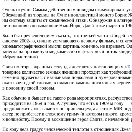
Очень скучно. Самым действенным поводом стимулировать уга
Сбежавший из тюрьмы на Луне инопланетный монстр Борис Живо
им систему защиты от космической атаки. Обнаружив в альтерн
неторопливо слизывающие Нью-Йорк, Джей тоже ныряет в 1969
Было бы преувеличением сказать, что третьей части «Людей в 
сиквела
2002-го,
сильно уступающего первому фильму, и снято
кинематографической мысли картина, конечно, не взрывает. Од
занесла на призывную медкомиссию в фактурный поток кандид
«Мрачные тени»).
Свои полторы экранных секунды достаются постановщику «
Те
товарное количество земных женщин) проходит как требующий 
семейно-дружеская, с взаимными подколами и нумерованными 
окатывает едкой слизью, в пламени камина потихоньку чернеет 
в половину своей головы.
Как обычно и бывает на такого рода мероприятиях, расчувство
приходится на
1969-й
год. А лучшее, что есть в
1969-м
году — э
предположить, оказывается не пришельцем, а агентом MiB под
актер не прибегает к сложному гриму (в котором никого, кроме
к волшебству. Посему и восхищение героя Смита, с нечаянной
По ходу дела градус человеческой теплоты в отношениях Джея