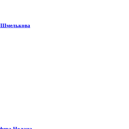
а Шмелькова
офера Нолана