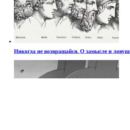
Никогда не возвращайся. О замысле и ловуш