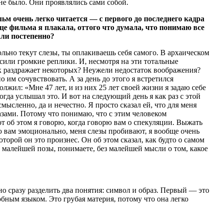
не было. Они проявлялись сами собой.
м очень легко читается — с первого до последнего кадра
це фильма я плакала, оттого что думала, что понимаю все
али постепенно?
льно текут слезы, ты оплакиваешь себя самого. В архаическом
сили громкие реплики. И, несмотря на эти тотальные
ак раздражает некоторых? Неужели недостаток воображения?
им сочувствовать. А за день до этого я встретился
лжил: «Мне 47 лет, и из них 25 лет своей жизни я задаю себе
когда услышал это. И вот на следующий день я как раз с этой
мысленно, да и нечестно. Я просто сказал ей, что для меня
азами. Потому что понимаю, что с этим человеком
от об этом я говорю, когда говорю вам о спекуляции. Выжать
то вам эмоционально, меня слезы пробивают, я вообще очень
торой он это произнес. Он об этом сказал, как будто о самом
з малейшей позы, понимаете, без малейшей мысли о том, какое
о сразу разделить два понятия: символ и образ. Первый — это
обным языком. Это грубая материя, потому что она легко