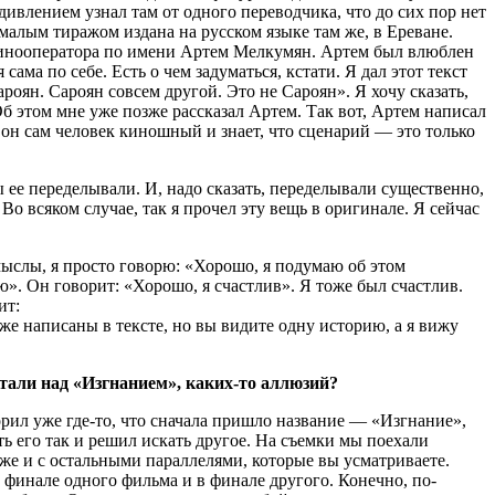
ивлением узнал там от одного переводчика, что до сих пор нет
малым тиражом издана на русском языке там же, в Ереване.
, кинооператора по имени Артем Мелкумян. Артем был влюблен
ама по себе. Есть о чем задуматься, кстати. Я дал этот текст
ароян. Сароян совсем другой. Это не Сароян». Я хочу сказать,
Об этом мне уже позже рассказал Артем. Так вот, Артем написал
 он сам человек киношный и знает, что сценарий — это только
 ее переделывали. И, надо сказать, переделывали существенно,
Во всяком случае, так я прочел эту вещь в оригинале. Я сейчас
смыслы, я просто говорю: «Хорошо, я подумаю об этом
ю». Он говорит: «Хорошо, я счастлив». Я тоже был счастлив.
ит:
же написаны в тексте, но вы видите одну историю, а я вижу
тали над «Изгнанием», каких-то аллюзий?
ворил уже где-то, что сначала пришло название — «Изгнание»,
ть его так и решил искать другое. На съемки мы поехали
 же и с остальными параллелями, которые вы усматриваете.
 финале одного фильма и в финале другого. Конечно, по-