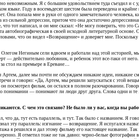
но невозможным. Я с большим удовольствием туда съездил и с уд
ом языке. Году в восемьдесят шестом была переведена и крайне 
нет. Она попала мне в руки от одного замечательного человека
 из сильной депрессии, притом что она достаточно депрессивная с
что тот написал, и он мне сказал: «Не могу поверить, что это С
 эта автобиографическая в своей исходной литературной основе. 
словами, что он видел «Возвращение» и доверяет мне. Поскольку
 Олегом Негиным сели вдвоем и работали над этой историей, мы
ерт — действительно любовник, и ребенок этот все-таки от него. 
 за стол на премьере в Ереване…
сал Артем, далее мы почти не обсуждаем никакие идеи, никакие 
тречи и говорю: «Да, Артем, мы решили запускаться с этой вещь
 он посмотрел фильм, он остался в полном разочаровании. Говор
с о понимании — понимают ли люди друг друга. Слова одни и те 
аются. С чем это связано? Не было ли у вас, когда вы рабо
, что да, тут есть параллель, и тут. Так было с названием. Я го
ознал эту параллель: изгнание — возвращение. Я испугался назва
тажа я решился и дал этому фильму его настоящее название. Так
ренно. Я отметил тоже не так давно: черно-белые фотографии в