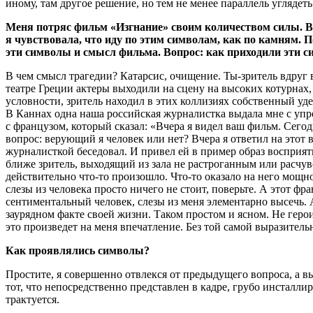
иному, там другое решение, но тем не менее параллель угляде
Меня потряс фильм «Изгнание» своим количеством силы. В э
я чувствовала, что иду по этим символам, как по камням. 
эти символы и смысл фильма. Вопрос: как приходили эти с
В чем смысл трагедии? Катарсис, очищение. Ты-зритель вдруг в
театре Греции актеры выходили на сцену на высоких котурнах,
условности, зритель находил в этих коллизиях собственный уд
В Каннах одна наша российская журналистка выдала мне с упре
с французом, который сказал: «Вчера я видел ваш фильм. Сегод
вопрос: верующий я человек или нет? Вчера я ответил на этот в
журналисткой беседовал. И привел ей в пример образ восприятия
ближе зритель, выходящий из зала не растроганным или расчу
действительно что-то произошло. Что-то оказало на него мощно
слезы из человека просто ничего не стоит, поверьте. А этот ф
сентиментальный человек, слезы из меня элементарно высечь. А 
заурядном факте своей жизни. Таком простом и ясном. Не герои
это произведет на меня впечатление. Без той самой выразитель
Как проявлялись символы?
Простите, я совершенно отвлекся от предыдущего вопроса, а в
тот, что непосредственно представлен в кадре, грубо инсталли
трактуется.