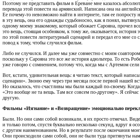
Поэтому не представить фильм в Ереване мне казалось абсолют
перевода этой повести на армянский. Написана она на английск
Ее почему-то невозможно найти в интернете, там ее попросту 
в эту вещь, она его однажды судьбоносно, как я понял, вытянула
одному моему знакомому, который обожает Сарояна, прочел все, 
это вещь, стоящая особняком, к тому же, оказывается, история
по этой повести литературный сценарий и передал его мне со 
повод к тому, чтобы случился фильм.
Либо не случился. И далее мы уже совместно с моим соавтором
поскольку у Сарояна это все же история адюльтера. То есть Роб
уже говорю с сомнением, потому что, когда мы с Артемом сели
Вот, кстати, удивительная вещь: я читаю текст, который напи
сценарии». Звоню ему через три месяца после первой нашей вс
Но оказалось, что счастливы мы были каждый по-своему. Когда
«Это вообще не та вещь. Там все совсем по-другому». Я сейча
другую.
Фильмы «Изгнание» и «Возвращение» эмоционально переклик
Были. Но они сами собой возникали, я их просто отмечал. Видел
и только потом, спустя буквально несколько секунд, вдруг я ос
с другим наименованием. Но в результате после окончания мон
Они происходили сами собой, они не были туда притянуты наме