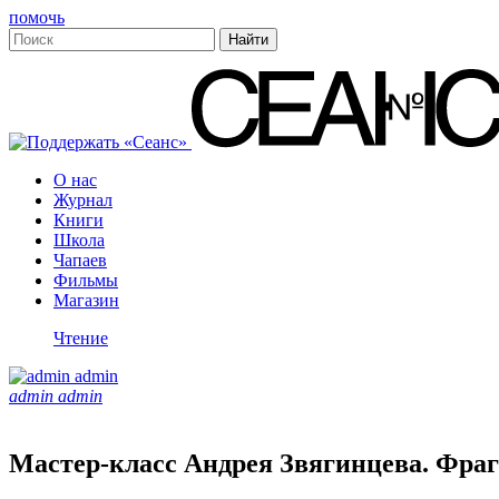
помочь
О нас
Журнал
Книги
Школа
Чапаев
Фильмы
Магазин
Чтение
admin admin
Мастер-класс Андрея Звягинцева. Фра