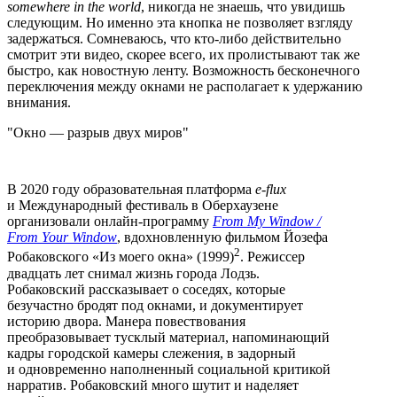
somewhere in the world
, никогда не знаешь, что увидишь
следующим. Но именно эта кнопка не позволяет взгляду
задержаться. Сомневаюсь, что кто-либо действительно
смотрит эти видео, скорее всего, их пролистывают так же
быстро, как новостную ленту. Возможность бесконечного
переключения между окнами не располагает к удержанию
внимания.
Окно — разрыв двух миров
В 2020 году образовательная платформа
e-flux
и Международный фестиваль в Оберхаузене
организовали онлайн-программу
From My Window /
From Your Window
, вдохновленную фильмом Йозефа
2
Робаковского «Из моего окна» (1999)
. Режиссер
двадцать лет снимал жизнь города Лодзь.
Робаковский рассказывает о соседях, которые
безучастно бродят под окнами, и документирует
историю двора. Манера повествования
преобразовывает тусклый материал, напоминающий
кадры городской камеры слежения, в задорный
и одновременно наполненный социальной критикой
нарратив. Робаковский много шутит и наделяет