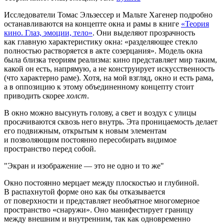
Исследователи Томас Эльзессер и Мальте Хагенер подробно
останавливаются на концепте окна и рамы в книге
«Теория
кино. Глаз, эмоции, тело»
. Они выделяют прозрачность
как главную характеристику окна: «разделяющее стекло
полностью растворяется в акте созерцания». Модель окна
была близка теориям реализма: кино представляет мир таким,
какой он есть, напрямую, а не конструирует искусственность
(что характерно раме). Хотя, на мой взгляд, окно и есть рама,
а в оппозицию к этому объединенному концепту стоит
приводить скорее
холст
.
В окно можно высунуть голову, а свет и воздух с улицы
просачиваются сквозь него внутрь. Эта проницаемость делает
его подвижным, открытым к новым элементам
и позволяющим постоянно пересобирать видимое
пространство перед собой.
Экран и изображение — это не одно и то же
Окно постоянно мерцает между плоскостью и глубиной.
В распахнутой форме оно как бы отказывается
от поверхности и представляет необъятное многомерное
пространство «снаружи». Оно манифестирует границу
между внешним и внутренним, так как одновременно