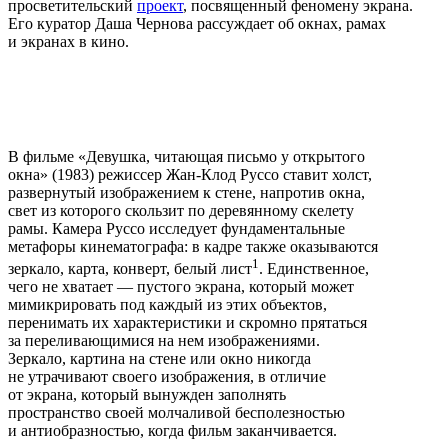
просветительский
проект
, посвященный феномену экрана.
Его куратор Даша Чернова рассуждает об окнах, рамах
и экранах в кино.
В фильме «Девушка, читающая письмо у открытого
окна» (1983) режиссер Жан-Клод Руссо ставит холст,
развернутый изображением к стене, напротив окна,
свет из которого скользит по деревянному скелету
рамы. Камера Руссо исследует фундаментальные
метафоры кинематографа: в кадре также оказываются
1
зеркало, карта, конверт, белый лист
. Единственное,
чего не хватает — пустого экрана, который может
мимикрировать под каждый из этих объектов,
перенимать их характеристики и скромно прятаться
за переливающимися на нем изображениями.
Зеркало, картина на стене или окно никогда
не утрачивают своего изображения, в отличие
от экрана, который вынужден заполнять
пространство своей молчаливой бесполезностью
и антиобразностью, когда фильм заканчивается.