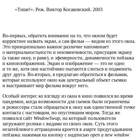
«Тише!». Реж. Виктор Косаковский. 2003
Во-первых, обратить внимание на то, что окном будет
корректнее назвать экран, а сам фильм — видом из этого окна.
Это принципиально важное различие напоминает
о материальностьности и неизменчивости, присущим экрану
(а также окну, и раме), и эфемерности, динамичности пейзажа
и киноизображения. Экран и изображение — это не одно
и то же, хотя они настойчиво пытаются слиться и подменить
друг друга. Во-вторых, я предлагаю обратиться к фильмам,
которые используют окно как центральный объект съемки
и выстраивают мир фильма вокруг него.
Особый интерес ко взгляду из окна в кино появился во время
пандемии, когда возможности для съемок были ограничены
и режиссеры стали обращаться к окну как единственной точке
контакта с настоящим, но опустевшим миром. Тогда же
появился сайт
WindowSwap
, на который пользователи
загружают ролики с видами из своих окон. Суть этого
незатейливого аттракциона кроется в азарте предугадывания
пейзажа: нажимая на кнопку с надписью
open a new window