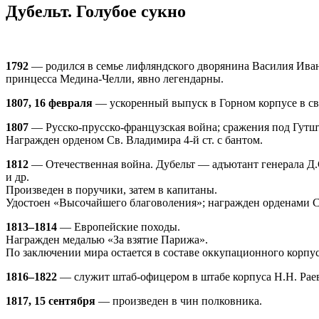
Дубельт. Голубое сукно
1792
— родился в семье лифляндского дворянина Василия Ивано
принцесса Медина-Челли, явно легендарны.
1807, 16 февраля
— ускоренный выпуск в Горном корпусе в св
1807
— Русско-прусско-французская война; сражения под Гут
Награжден орденом Св. Владимира 4-й ст. с бантом.
1812
— Отечественная война. Дубельт — адъютант генерала Д.С
и др.
Произведен в поручики, затем в капитаны.
Удостоен «Высочайшего благоволения»; награжден орденами Св
1813–1814
— Европейские походы.
Награжден медалью «За взятие Парижа».
По заключении мира остается в составе оккупационного корпус
1816–1822
— служит штаб-офицером в штабе корпуса Н.Н. Раев
1817, 15 сентября
— произведен в чин полковника.