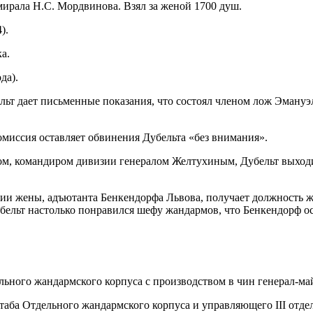
рала Н.С. Мордвинова. Взял за женой 1700 душ.
).
а.
да).
т дает письменные показания, что состоял членом лож Эмануэл
миссия оставляет обвинения Дубельта «без внимания».
ом, командиром дивизии генералом Желтухиным, Дубельт выходи
и жены, адъютанта Бенкендорфа Львова, получает должность жа
ельт настолько понравился шефу жандармов, что Бенкендорф ост
ьного жандармского корпуса с производством в чин генерал-ма
ба Отдельного жандармского корпуса и управляющего III отде