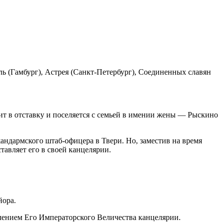
ь (Гамбург), Астрея (Санкт-Петербург), Соединенных славян
т в отставку и поселяется с семьей в имении жены — Рыскино
ндармского штаб-офицера в Твери. Но, заместив на время
авляет его в своей канцелярии.
йора.
лением Его Императорского Величества канцелярии.