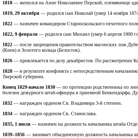
1818
— женился на Анне Николаевне Перской, племяннице адми
1819, 29 октября
— родился сын Николай (умер 14 ноября 1874
1822
— назначен командиром Старооскольского пехотного полк
1822, 9 февраля
— родился сын Михаил (умер 6 апреля 1900 го
1822
— после запрещения правительством масонских лож Дубель
(Киев) и Золотого кольца (Белосток).
1826
— привлекается по делу декабристов. По рассмотрении Ко
1828
— в результате конфликта с непосредственным начальник
Тверской губернии.
Конец 1829-начало 1830
— по протекции родственника по лини
болезни дежурного штаб-офицера в приемной Бенкендорфа, Дуб
1832
— награжден орденом Св. Владимира 3-й степени.
1834
— награжден орденом Св. Станислава.
1835, 1 июля
— назначен на должность начальника штаба Отдел
1839–1856
— занимает объединенную должность начальника шта