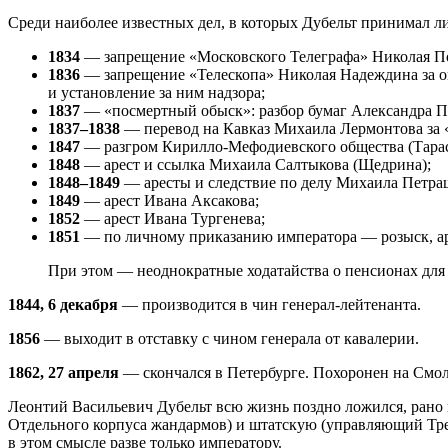
Среди наиболее известных дел, в которых Дубельт принимал ли
1834
— запрещение «Московского Телеграфа» Николая П
1836
— запрещение «Телескопа» Николая Надеждина за о
и установление за ним надзора;
1837
— «посмертный обыск»: разбор бумаг Александра П
1837–1838
— перевод на Кавказ Михаила Лермонтова за «
1847
— разгром Кирилло-Мефодиевского общества (Тарас
1848
— арест и ссылка Михаила Салтыкова (Щедрина);
1848–1849
— аресты и следствие по делу Михаила Петра
1849
— арест Ивана Аксакова;
1852
— арест Ивана Тургенева;
1851
— по личному приказанию императора — розыск, аре
При этом — неоднократные ходатайства о пенсионах для
1844, 6 декабря
— производится в чин генерал-лейтенанта.
1856
— выходит в отставку с чином генерала от кавалерии.
1862, 27 апреля
— скончался в Петербурге. Похоронен на Смо
Леонтий Васильевич Дубельт всю жизнь поздно ложился, рано в
Отдельного корпуса жандармов) и штатскую (управляющий Тре
в этом смысле разве только императору.