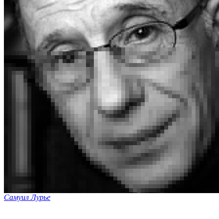
Самуил Лурье