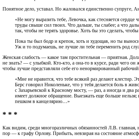
Понятное дело, уставал. Но жаловался единственно супруге, А
«Не могу выразить тебе, Левочка, как стесняется сердце ч
труды свыше сил твоих. Что дальше, ты слабее; а что даль
так, чтобы не терять здоровье. Хоть бы это сделать, чтоб
Пока ты был бодр и крепок, хоть и худощав, но ты выноси
Уж и то подумаешь, не лучше ли тебе переменить род слу
Женская слабость — какое там простительная — приятная. Долж
не знать? — с улыбкой. Кто-кто, а она-то в курсе, ради чего о
чтобы лучше представляли себе его ненормированный рабочий 
«Мне не нравится, что тебе всякий раз делают клестир. Это
Берс говорил Николеньке, что у тебя делается боль в живо
с Захарьевской к Красному мосту, — раз, а иногда и два р
имеет должное обращение. Выезжать еще больше нельзя; 
пешком в канцелярию…»
* * *
Как видим, среди многоразличных обязанностей Л.В. главная, н
пор — к графу Орлову. Прибыть, невзирая на состояние атмосфе