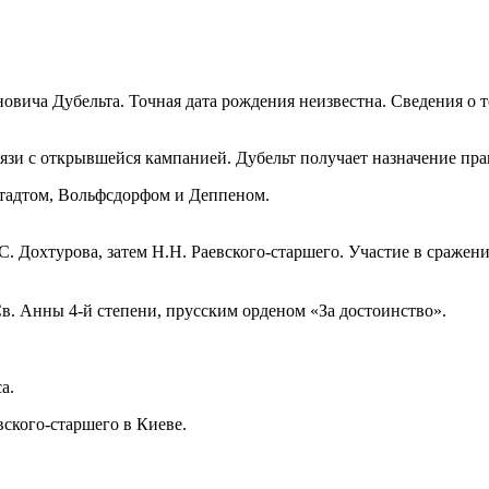
вича Дубельта. Точная дата рождения неизвестна. Сведения о 
язи с открывшейся кампанией. Дубельт получает назначение пр
штадтом, Вольфсдорфом и Деппеном.
. Дохтурова, затем Н.Н. Раевского-старшего. Участие в сражен
. Анны 4-й степени, прусским орденом «За достоинство».
а.
ского-старшего в Киеве.