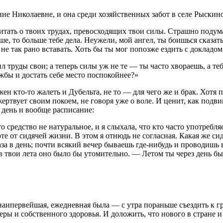
нне Николаевне, и она среди хозяйственных забот в селе Рыскин
итать о твоих трудах, превосходящих твои силы. Страшно подумать
ше, то больше тебе дела. Неужели, мой ангел, ты боишься сказать
ы не так рано вставать. Хоть бы ты мог попозже ездить с докладо
л труды свои; а теперь силы уж не те — ты часто хвораешь, а те
жбы и достать себе место поспокойнее?»
ен кто-то жалеть и Дубельта, не то — для чего же и брак. Хот
н жертвует своим покоем, не говоря уже о воле. И ценит, как под
день и вообще расписание:
 средство не натуральное, и я слыхала, что кто часто употребляет
те от сидячей жизни. В этом я отнюдь не согласная. Какая же си
аза в день; почти всякий вечер бываешь где-нибудь и проводишь 
в твои лета оно было бы утомительно. — Летом ты через день бы
аипервейшая, ежедневная была — с утра пораньше съездить к граф
ры и собственного здоровья. И доложить, что нового в стране и