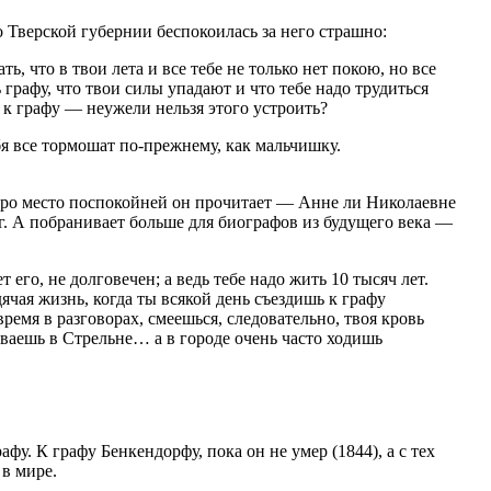
о Тверской губернии беспокоилась за него страшно:
, что в твои лета и все тебе не только нет покою, но все
 графу, что твои силы упадают и что тебе надо трудиться
м к графу — неужели нельзя этого устроить?
бя все тормошат по-прежнему, как мальчишку.
я про место поспокойней он прочитает — Анне ли Николаевне
виг. А побранивает больше для биографов из будущего века —
 его, не долговечен; а ведь тебе надо жить 10 тысяч лет.
дячая жизнь, когда ты всякой день съездишь к графу
время в разговорах, смеешься, следовательно, твоя кровь
ваешь в Стрельне… а в городе очень часто ходишь
у. К графу Бенкендорфу, пока он не умер (1844), а с тех
 в мире.