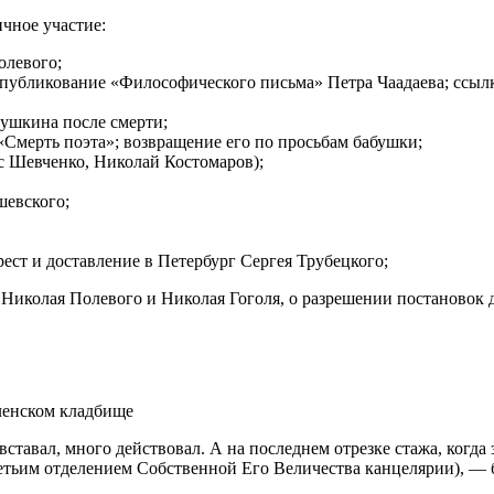
чное участие:
олевого;
публикование «Философического письма» Петра Чаадаева; ссылк
ушкина после смерти;
Смерть поэта»; возвращение его по просьбам бабушки;
 Шевченко, Николай Костомаров);
шевского;
ст и доставление в Петербург Сергея Трубецкого;
 Николая Полевого и Николая Гоголя, о разрешении постановок
ленском кладбище
ставал, много действовал. А на последнем отрезке стажа, когд
тьим отделением Собственной Его Величества канцелярии), — бы