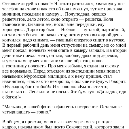
Оставьте людей в покое!» Я что-то разозлился, хватанул у нее
телефон на столе и как его об пол шмякнул, тут же приехала
милиция, посадили в камеру… Полуподвал, окошко
решетчатое, дело летом, окно открыто — решетка. Коля
Гвановский, бывший зек, носил мне передачки, еду
хорошую… Директор был — Неёлов — ну такой, партийный,
он там стал бегать по начальству, потому что выходной день
кончился, надо снимать — главный оператор сидит в кутузке.
В первый рабочий день меня отпустили на съемку, но со мной
мент поехал, ночевать меня опять в камеру загнали. На второй
день тоже поехал мент, он там, вообще, дрых под деревом,
и уже в камеру меня не запихивали обратно, пошел
в гостиницу ночевать. Про меня забыли, я ездил на съемку,
все нормально. Перед отъездом из экспедиции меня позвал
начальник Муромской милиции, я к нему пришел, стал
извиняться, «так как-то нехорошо, я больше не буду». Говорит:
«Ну ладно, бог с тобой!» И я говорю: «Вы знаете что,
вы только на Ленфильм не посылайте бумагу». «Да ладно, иди
с богом!»
Мальчик, в вашей фотографии есть настроение. Остальные
четырнадцать — говно.
В общем, я приехал, меня вызывает через месяц в отдел
кадров, начальником был некто Соколовский, которого звали