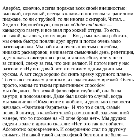
Авербах, конечно, всегда поражал всех своей внешностью:
высокий, огромный, всегда в каком-то понтовом заграничном
пиджаке, то ли с трубкой, то ли иногда с сигарой. Читал…
Ходил в Европейскую, покупал «
Globe and mail
» —
канадскую газету, и все знал про хоккей оттуда. То есть,
он такой, казалось, понтярщик… Когда мы начали работать,
мы очень быстро поняли друг друга и потом очень мало
разговаривали. Мы работали очень простым способом,
никаких раскадровок, начинается съемочный день, репетиция,
идет какая-то актерская сцена, и я хожу сбоку или у него
за спиной, слежу за тем, что они делают. И потом идет у нас
разговор: «Ну вот давай вот это снимем одним длинным
куском. А вот сюда хорошо бы снять врезку крупного плана».
То есть все снимаем длинным, а сюда снимаем врезкой. Очень
просто, каким-то таким примитивным способом
мы общались, без всякой философии глубокой, она была
внутри, в подсознании. Даже был какой-то случай, когда
мы закончили «Объяснение в любви», и довольно вскорости
началась «Фантазия Фарятьева». И что-то я снял, самый
первый эпизод, в какой-то такой размазанной, задымленной
манере, что-то похожее на «В огне брода нет». Мы дружно
сидели в зале и дружно сказали: «Нет, это так не пойдет».
Абсолютно одновременно. И совершенно стал по-другому
снимать. Никакой такой философской болтовни не было —