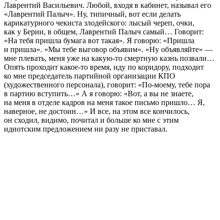
Лаврентий Васильевич. Любой, входя в кабинет, называл его
«Лаврентий Палыч». Ну, типичный, вот если делать
карикатурного чекиста злодейского: лысый череп, очки,
как у Берии, в общем, Лаврентий Палыч самый… Говорит:
«На тебя пришла бумага вот такая». Я говорю: «Пришла
и пришла». «Мы тебе выговор объявим». «Ну объявляйте» —
мне плевать, меня уже на какую-то смертную казнь позвали…
Опять проходит какое-то время, иду по коридору, подходит
ко мне председатель партийной организации КПО
(художественного персонала), говорит: «По-моему, тебе пора
в партию вступить…» А я говорю: «Вот, а вы не знаете,
на меня в отделе кадров на меня такое письмо пришло… Я,
наверное, не достоин…» И все, на этом все кончилось,
он сходил, видимо, почитал и больше ко мне с этим
идиотским предложением ни разу не приставал.