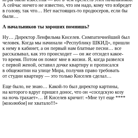
А сейчас ничего не известно, что им надо, кому что взбредет
в голову, так что… Нет настоящих-то продюсеров, если бы
были…
А начальников ты хороших помнишь?
Ну… Директор Ленфильма Киселев. Симпатичнейший был
человек. Когда мы начинали «Республику ШКИД», пришли
к нему в кабинет, а он первый нам блатные песни… все
рассказывал, как это происходит — он же отсидел какое-
то время. Потом он помог мне в жизни. Я, когда развелся
с первой женой, оставил дочке квартиру и прописался
в общежитии на улице Мира, получив право требовать
от студии квартиру — это только Киселев сделал…
Еще было, не знаю… Какой-то был директор картины,
на которого вдруг пришел донос, что он «соседскую козу
на ночь трахает»… И Киселев кричит: «Мне тут еще ****
[
козолюбов
] не хватало!!!»