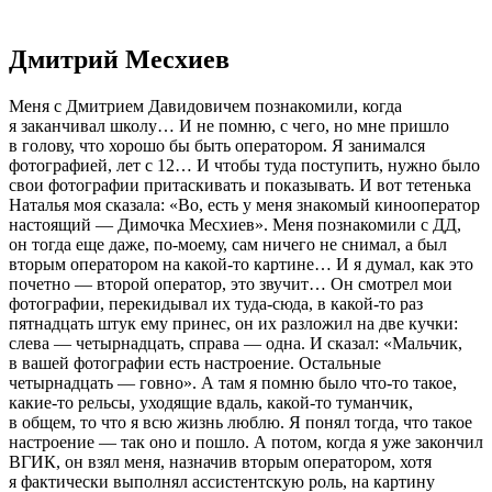
Дмитрий Месхиев
Меня с Дмитрием Давидовичем познакомили, когда
я заканчивал школу… И не помню, с чего, но мне пришло
в голову, что хорошо бы быть оператором. Я занимался
фотографией, лет с 12… И чтобы туда поступить, нужно было
свои фотографии притаскивать и показывать. И вот тетенька
Наталья моя сказала: «Во, есть у меня знакомый кинооператор
настоящий — Димочка Месхиев». Меня познакомили с ДД,
он тогда еще даже, по-моему, сам ничего не снимал, а был
вторым оператором на какой-то картине… И я думал, как это
почетно — второй оператор, это звучит… Он смотрел мои
фотографии, перекидывал их туда-сюда, в какой-то раз
пятнадцать штук ему принес, он их разложил на две кучки:
слева — четырнадцать, справа — одна. И сказал: «Мальчик,
в вашей фотографии есть настроение. Остальные
четырнадцать — говно». А там я помню было что-то такое,
какие-то рельсы, уходящие вдаль, какой-то туманчик,
в общем, то что я всю жизнь люблю. Я понял тогда, что такое
настроение — так оно и пошло. А потом, когда я уже закончил
ВГИК, он взял меня, назначив вторым оператором, хотя
я фактически выполнял ассистентскую роль, на картину