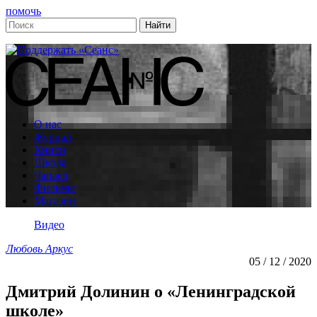
помочь
О нас
Журнал
Книги
Школа
Чапаев
Фильмы
Магазин
Видео
Любовь Аркус
05 / 12 / 2020
Дмитрий Долинин о «Ленинградской
школе»