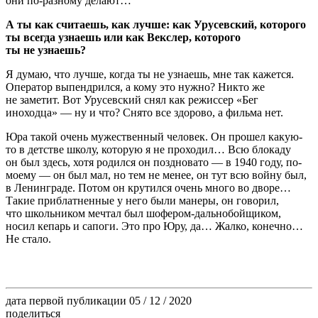
они по-разному делают…
А ты как считаешь, как лучше: как Урусевский, которого
ты всегда узнаешь или как Векслер, которого
ты не узнаешь?
Я думаю, что лучше, когда ты не узнаешь, мне так кажется.
Оператор выпендрился, а кому это нужно? Никто же
не заметит. Вот Урусевский снял как режиссер «Бег
иноходца» — ну и что? Снято все здорово, а фильма нет.
Юра такой очень мужественный человек. Он прошел какую-
то в детстве школу, которую я не проходил… Всю блокаду
он был здесь, хотя родился он поздновато — в 1940 году, по-
моему — он был мал, но тем не менее, он тут всю войну был,
в Ленинграде. Потом он крутился очень много во дворе…
Такие приблатненные у него были манеры, он говорил,
что школьником мечтал был шофером-дальнобойщиком,
носил кепарь и сапоги. Это про Юру, да… Жалко, конечно…
Не стало.
дата первой публикации
05 / 12 / 2020
поделиться