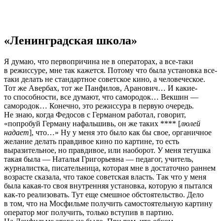
«Ленинградская школа»
Я думаю, что первопричина не в операторах, а все-таки
в режиссуре, мне так кажется. Потому что была установка все-
таки делать не стандартное советское кино, а человеческое.
Тот же Авербах, тот же Панфилов, Аранович… И какие-
то способности, все думают, что самородок… Векшин —
самородок… Конечно, это режиссура в первую очередь.
Не знаю, когда Федосов с Германом работал, говорит,
«попробуй Герману нафальшивь, он же таких **** [
люлей
надает
], что…» Ну у меня это было как бы свое, органичное
желание делать правдивое кино по картине, то есть
выразительное, но правдивое, или наоборот. У меня тетушка
такая была — Наталья Григорьевна — педагог, учитель,
журналистка, писательница, которая мне в достаточно раннем
возрасте сказала, что такое советская власть. Так что у меня
была какая-то своя внутренняя установка, которую я пытался
как-то реализовать. Тут еще смешное обстоятельство. Дело
в том, что на Мосфильме получить самостоятельную картину
оператор мог получить, только вступив в партию.