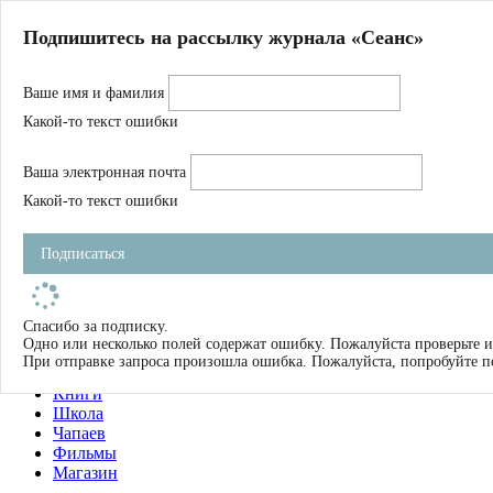
Главная
Подпишитесь на рассылку журнала «Сеанс»
О нас
Авторы
Ваше имя и фамилия
Магазин
Журнал
Какой-то текст ошибки
Книги
Спецпроекты
Ваша электронная почта
Школа
Устав
Какой-то текст ошибки
Отчетность
Фильмы
Подписаться
Имена
Тэги
искать
Спасибо за подписку.
Одно или несколько полей содержат ошибку. Пожалуйста проверьте и
О нас
При отправке запроса произошла ошибка. Пожалуйста, попробуйте п
Журнал
Книги
Школа
Чапаев
Фильмы
Магазин