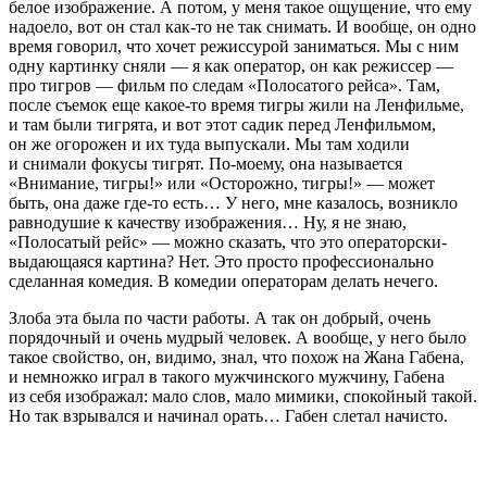
белое изображение. А потом, у меня такое ощущение, что ему
надоело, вот он стал как-то не так снимать. И вообще, он одно
время говорил, что хочет режиссурой заниматься. Мы с ним
одну картинку сняли — я как оператор, он как режиссер —
про тигров — фильм по следам «Полосатого рейса». Там,
после съемок еще какое-то время тигры жили на Ленфильме,
и там были тигрята, и вот этот садик перед Ленфильмом,
он же огорожен и их туда выпускали. Мы там ходили
и снимали фокусы тигрят. По-моему, она называется
«Внимание, тигры!» или «Осторожно, тигры!» — может
быть, она даже где-то есть… У него, мне казалось, возникло
равнодушие к качеству изображения… Ну, я не знаю,
«Полосатый рейс» — можно сказать, что это операторски-
выдающаяся картина? Нет. Это просто профессионально
сделанная комедия. В комедии операторам делать нечего.
Злоба эта была по части работы. А так он добрый, очень
порядочный и очень мудрый человек. А вообще, у него было
такое свойство, он, видимо, знал, что похож на Жана Габена,
и немножко играл в такого мужчинского мужчину, Габена
из себя изображал: мало слов, мало мимики, спокойный такой.
Но так взрывался и начинал орать… Габен слетал начисто.