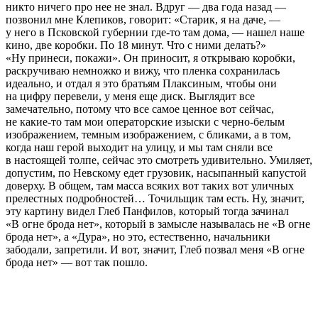
никто ничего про нее не знал. Вдруг — два года назад —
позвонил мне Клепиков, говорит: «Старик, я на даче, —
у него в Псковской губернии где-то там дома, — нашел наше
кино, две коробки. По 18 минут. Что с ними делать?»
«Ну принеси, покажи». Он приносит, я открываю коробки,
раскручиваю немножко и вижу, что пленка сохранилась
идеально, и отдал я это братьям Плаксиным, чтобы они
на цифру перевели, у меня еще диск. Выглядит все
замечательно, потому что все самое ценное вот сейчас,
не какие-то там мои операторские изыски с черно-белым
изображением, темным изображением, с бликами, а в том,
когда наш герой выходит на улицу, и мы там сняли все
в настоящей толпе, сейчас это смотреть удивительно. Умиляет,
допустим, по Невскому едет грузовик, насыпанный капустой
доверху. В общем, там масса всяких вот таких вот уличных
прелестных подробностей… Точильщик там есть. Ну, значит,
эту картину видел Глеб Панфилов, который тогда зачинал
«В огне брода нет», который в замысле называлась не «В огне
брода нет», а «Дура», но это, естественно, начальники
забодали, запретили. И вот, значит, Глеб позвал меня «В огне
брода нет» — вот так пошло.