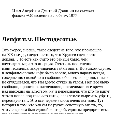
Илья Авербах и Дмитрий Долинин на съемках
фильма «Объяснение в любви». 1977
Ленфильм. Шестидесятые.
Это скорее, знаешь, такое следствие того, что произошло
на XX съезде, следствие того, что Хрущев сделал этот
доклад… То есть как будто это раньше было, чем
шестидесятые, а это инерция. Оттепель постепенно
изничтожалась, закручивались гайки опять. Во всяком случае,
в ленфильмовском кафе было весело, много народу всегда,
совершенно спокойно и свободно обо всем говорили, никто
не оглядывался, что там где-то стукач за углом. Нет, все было
свободно, иронично, насмешливо, посмеиваясь все время
над высоким начальством, ну и переживали, что кто-то вдруг
что-то попал под какой-то каток, веля что-то вырезать, убрать,
переозвучить… Это все переживалось очень активно. Тут
история в том, что как бы не ругать советскую власть, то,
что Ленфильм был единой конторой, единым предприятием,