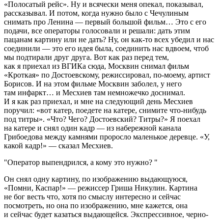
«Полосатый рейс». Ну и всячески меня опекал, показывал,
рассказывал. И потом, когда нужно было с Чечулиным
снимать про Ленина — первый большой фильм… Это с его
подачи, все операторы голосовали и решали: дать этим
пацанам картину или не дать? Ну, он как-то всех убедил и нас
соединили — это его идея была, соединить нас вдвоем, чтоб
мы подтирали друг друга. Вот как раз перед тем,
как я приехал из ВГИКа сюда, Москвин снимал фильм
«Кроткая» по Достоевскому, режиссировал, по-моему, артист
Борисов. И на этом фильме Москвин заболел, у него
там инфаркт… и Месхиев там немножечко доснимал.
И я как раз приехал, и мне на следующий день Месхиев
поручил: «вот катер, поедете на катере, снимите что-нибудь
под титры». «Что? Чего? Достоевский? Титры?» Я поехал
на катере и снял один кадр — из набережной канала
Грибоедова между камнями проросло маленькое деревце. «У,
какой кадр!» — сказал Месхиев.
Оператор выпендрился, а кому это нужно?
Он снял одну картину, по изображению выдающуюся,
«Помни, Каспар!» — режиссер Гриша Никулин. Картина
не бог весть что, хотя по смыслу интересно и сейчас
посмотреть, но она по изображению, мне кажется, она
и сейчас будет казаться выдающейся. Экспрессивное, черно-