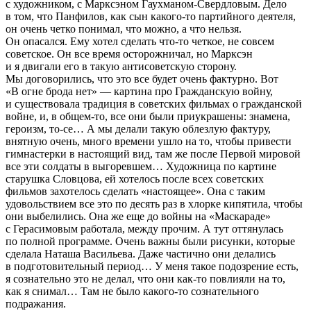
с художником, с Марксэном Гаухманом-Свердловым. Дело
в том, что Панфилов, как сын какого-то партийного деятеля,
он очень четко понимал, что можно, а что нельзя.
Он опасался. Ему хотел сделать что-то четкое, не совсем
советское. Он все время осторожничал, но Марксэн
и я двигали его в такую антисоветскую сторону.
Мы договорились, что это все будет очень фактурно. Вот
«В огне брода нет» — картина про Гражданскую войну,
и существовала традиция в советских фильмах о гражданской
войне, и, в общем-то, все они были приукрашены: знамена,
героизм, то-се… А мы делали такую облезлую фактуру,
внятную очень, много времени ушло на то, чтобы привести
гимнастерки в настоящий вид, там же после Первой мировой
все эти солдаты в выгоревшем… Художница по картине
старушка Словцова, ей хотелось после всех советских
фильмов захотелось сделать «настоящее». Она с таким
удовольствием все это по десять раз в хлорке кипятила, чтобы
они выбелились. Она же еще до войны на «Маскараде»
с Герасимовым работала, между прочим. А тут оттянулась
по полной программе. Очень важны были рисунки, которые
сделала Наташа Васильева. Даже частично они делались
в подготовительный период… У меня такое подозрение есть,
я сознательно это не делал, что они как-то повлияли на то,
как я снимал… Там не было какого-то сознательного
подражания.