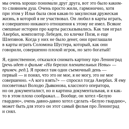
мы очень хорошо понимали друг друга, вот это было каким-
то слиянием душ. Очень просто жили, гармонично, хотя
при этом у Ильи была своя какая-то закулисная дружеская
жизнь, в которой я не участвовал. Он любил в карты играть,
я совершенно никакого отношения к этому не имел. Всякие
смешные истории про карты рассказывались. Как там играл
Авербах, композитор Лебедев, по кличке Пизя, и еще
Шлепянов. Когда у них не было денег, они приглашали
в карты играть Соломона Шустера, который, как они
говорили, совершенно плохой игрок, но зато богатый!
Я, единственное, отказался снимать картину про Ленинград
[
речь идет о фильме «На берегах пленительных Невы» —
примеч. ред.
]. Я провел там один съемочный день —
первый — и понял, что это не мое, я не могу, это не мое
совершенно. «А кого взять?» — спросил тогда Авербах. Я ему
посоветовал Володю Дьяконова, классного оператора,
но он документалист, но и картина документальная, и я как-
то в этом плохо соображал… Вообще, он хотел «Белую
гвардию», очень давно-давно хотел сделать «Белую гвардию»,
может быть для этого он этот самый фильм про Ленинград
и снял.