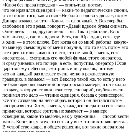
«Ключ без права передачи» — опять-таки потому
что не нравился сценарий — какие-то педагогические слюни,
и это после того, как я снял «Не болит голова у дятла», потом
Динара взялась за этот «Ключ…» слюнявый. А Векслер был
свободен в это время, говорит: «Давай вдвоем будем снимать.
Один день — ты, другой день — я». Так и работали. Есть
там эпизоды, где мы вдвоем. Есть, где Юра один, есть, где
я один — в этом ключе. Вот когда он со мной работал, какую-
то манеру съемочную от меня получил, что-то взял, потом это
все превратилось именно в его, это не такой, знаешь, есть
операторы… смотришь его любой фильм, этого оператора,
и сразу узнаешь его почерк, а есть, допустим, оператор Юсов,
царство ему небесное, смотришь и не узнаешь, потому
что он каждый раз влезает очень четко в режиссерскую
градацию, в замысел — вот Векслер такой же, то есть у него
не было ярко выраженной операторской манеры, а он входил
в задачу, которую ставил режиссер, сценарий, глубоко очень
понимал это дело — чтение сценария, беседа с режиссером,
все это создавало на него образ, который он пытался потом
воспроизвести. Хотя, знаешь, у каждого оператора есть свои
примочки, которые зритель не замечает — в манере
освещения, какие-то мелочи, как у художника — способ вести
мазок. Конечно, у всех это есть и у всех это повторяющиеся…
В устройстве кадра, в общем решении, вот такие операторы