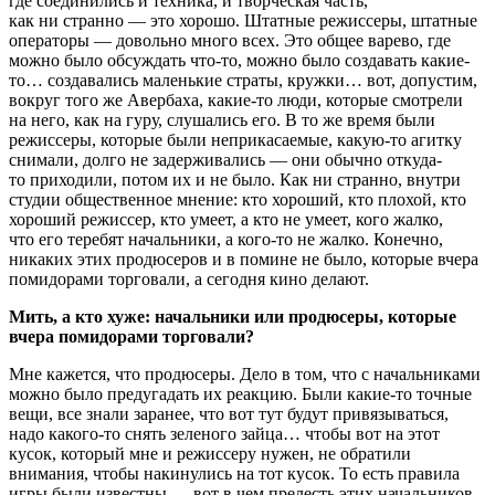
где соединились и техника, и творческая часть,
как ни странно — это хорошо. Штатные режиссеры, штатные
операторы — довольно много всех. Это общее варево, где
можно было обсуждать что-то, можно было создавать какие-
то… создавались маленькие страты, кружки… вот, допустим,
вокруг того же Авербаха, какие-то люди, которые смотрели
на него, как на гуру, слушались его. В то же время были
режиссеры, которые были неприкасаемые, какую-то агитку
снимали, долго не задерживались — они обычно откуда-
то приходили, потом их и не было. Как ни странно, внутри
студии общественное мнение: кто хороший, кто плохой, кто
хороший режиссер, кто умеет, а кто не умеет, кого жалко,
что его теребят начальники, а кого-то не жалко. Конечно,
никаких этих продюсеров и в помине не было, которые вчера
помидорами торговали, а сегодня кино делают.
Мить, а кто хуже: начальники или продюсеры, которые
вчера помидорами торговали?
Мне кажется, что продюсеры. Дело в том, что с начальниками
можно было предугадать их реакцию. Были какие-то точные
вещи, все знали заранее, что вот тут будут привязываться,
надо какого-то снять зеленого зайца… чтобы вот на этот
кусок, который мне и режиссеру нужен, не обратили
внимания, чтобы накинулись на тот кусок. То есть правила
игры были известны — вот в чем прелесть этих начальников.