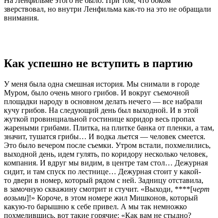
На Ленфильме этого не было. При том, что обком
зверствовал, но внутри Ленфильма как-то на это не обращали
внимания.
Как успешно не вступить в партию
У меня была одна смешная история. Мы снимали в городе
Муром, было очень много грибов. И вокруг съемочной
площадки народу в основном делать нечего — все набрали
кучу грибов. На следующий день был выходной. И в этой
жуткой провинциальной гостинице коридор весь пропах
жареными грибами. Плитка, на плитке банка от пленки, а там,
значит, тушатся грибы… И водка льется — человек смеется.
Это было вечером после съемки. Утром встали, похмелились,
выходной день, идем гулять, по коридору несколько человек,
компания. И вдруг мы видим, в центре там стол… Дежурная
сидит, и там спуск по лестнице… Дежурная стоит у какой-
то двери в номер, который рядом с ней. Задницу отставила,
в замочную скважину смотрит и стучит. «Выходи, ****[
черт
возьми
]!» Короче, в этом номере жил Мишконов, который
какую-то барышню к себе привел. А мы так немножко
похмелившись, вот такие горячие: «Как вам не стыдно?