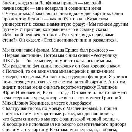
Значит, когда я на Ленфильм пришел — молодой,
начинающий — мне доверяли и соединили меня
с Чечулиным. И мы сняли с ним вдвоем две картины. Одна
про детство Ленина — как он бунтовал в Казанском
университет и сказал знаменитую фразу: «Мы пойдем другим
путем!» И пристав, который вез его в ссылку, сказал:
«Молодой человек, что ж вы бунтуете, ведь перед вами
стена?» Он сказал: «Стена догнивает, пни и развалится».
Мы сняли такой фильм, Миша Ершов был режиссер —
«Первая Бастилия». Потом мы с ним сняли «Республику
ШКИД» — более-менее, но мне это казалось не моим.
Мы разделили функции, поскольку он был хорошо знаком
с Полокой, то он занимался мизансценой и движением
камеры, а я светом. Вот мы так разделили функции. Я учился
по-настоящему возиться со светом на этой картине. А потом,
значит, позвал меня снимать короткометражку Клепиков
Юрий Николаевич, Юра — тогда. Он закончил на тот момент
режиссерские курсы, которые вел на тот момент Григорий
Михайлович Козинцев, вместе с Авербахом,
с Балтрушайтисом, по-моему, с Маслениковым. Я пошел
снимать с ним эту короткометражку, мы договорились,
что будем снимать в манере французской «новой волны».
Я вообще не использовал ни одного осветительного прибора.
Сняли мы эту картину, Юра закончил курсы, и, в общем,