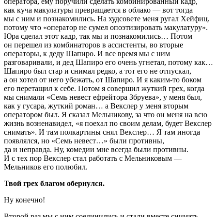
оператора, ему поручили сделать комбинированный кадр,
как куча макулатуры превращается в облако — вот тогда
мы с ним и познакомились. На худсовете меня ругал Хейфиц,
потому что «оператор не сумел опоэтизировать макулатуру».
Юра сделал этот кадр, так мы и познакомились… Потом
он перешел из комбинаторов в ассистенты, во вторые
операторы, к деду Шапиро. И все время мы с ним
разговаривали, и дед Шапиро его очень угнетал, потому как…
Шапиро был стар и снимал редко, а тот его не отпускал,
а он хотел от него убежать, от Шапиро. И я каким-то боком
его перетащил к себе. Потом я совершил жуткий грех, когда
мы снимали «Семь невест ефрейтора Збруева», у меня был,
как у гусара, жуткий роман… а Векслер у меня вторым
оператором был. Я сказал Мельникову, за что он меня на всю
жизнь возненавидел, «я поехал по своим делам, будет Векслер
снимать». И там полкартины снял Векслер… Я там иногда
появлялся, но «Семь невест…» были противны,
да и неправда. Ну, комедии мне всегда были противны.
И с тех пор Векслер стал работать с Мельниковым —
Мельников его полюбил.
Твой грех благом обернулся.
Ну конечно!
Второй раз мы с ним соединились и стали вместе снимать