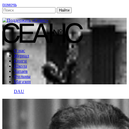
помочь
О нас
Журнал
Книги
Школа
Чапаев
Фильмы
Магазин
DAU