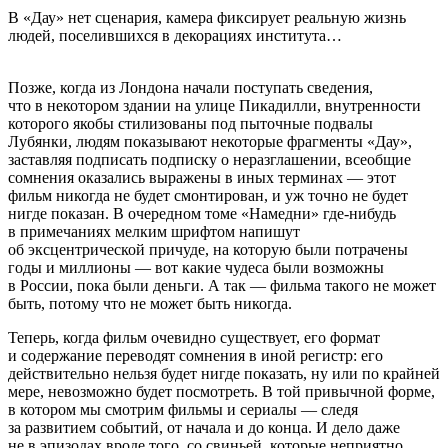
В «Дау» нет сценария, камера фиксирует реальную жизнь
людей, поселившихся в декорациях института…
Позже, когда из Лондона начали поступать сведения,
что в некотором здании на улице Пикадилли, внутренности
которого якобы стилизованы под пыточные подвалы
Лубянки, людям показывают некоторые фрагменты «Дау»,
заставляя подписать подписку о неразглашении, всеобщие
сомнения оказались выражены в иных терминах — этот
фильм никогда не будет смонтирован, и уж точно не будет
нигде показан. В очередном томе «Намедни» где-нибудь
в примечаниях мелким шрифтом напишут
об эксцентрической причуде, на которую были потрачены
годы и миллионы — вот какие чудеса были возможны
в России, пока были деньги. А так — фильма такого не может
быть, потому что не может быть никогда.
Теперь, когда фильм очевидно существует, его формат
и содержание переводят сомнения в иной регистр: его
действительно нельзя будет нигде показать, ну или по крайней
мере, невозможно будет посмотреть. В той привычной форме,
в котором мы смотрим фильмы и сериалы — следя
за развитием событий, от начала и до конца. И дело даже
не в эпизодах вроде того, со свиньей, которые неприятно