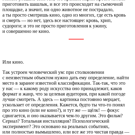
приготовить шашлык, и все это происходит на съемочной
площадке, а значит, ни одно животное не пострадало,
а ты просто смотришь кино, одно из многих, где есть кровь
и смерть — но нет, здесь все настоящее: кровь, хрип,
судороги; и это не просто приготовления к ужину,
и совершенно не кино.
Или кино.
Так устроен человеческий ум: при столкновении
с неизвестным объектом нужно дать ему определение, найти
место в заранее известной классификации. Так-так, что это
у нас — к какому роду искусства оно принадлежит, каков
формат и жанр, что за целевая аудитория, при какой погоде
лучше смотреть. А здесь — картинка постоянно мерцает,
ускользает от определения. Кажется, будто ты что-то понял
про это кино (или не кино?), и тут же — щёлк! — фокус
сдвигается, и оно оказывается чем-то другим. Это фильм?
Сериал? Тотальная инсталляция? Психологический
эксперимент? Это основано на реальных событиях,
или полностью вымышлено, или все же это чистая правда —