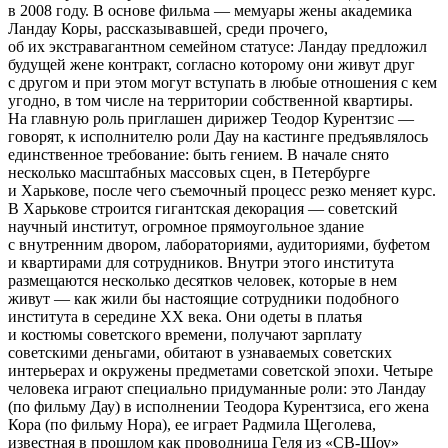
в 2008 году. В основе фильма — мемуары жены академика
Ландау Коры, рассказывавшей, среди прочего,
об их экстравагантном семейном статусе: Ландау предложил
будущей жене контракт, согласно которому они живут друг
с другом и при этом могут вступать в любые отношения с кем
угодно, в том числе на территории собственной квартиры.
На главную роль приглашен дирижер Теодор Курентзис —
говорят, к исполнителю роли Дау на кастинге предъявлялось
единственное требование: быть гением. В начале снято
несколько масштабных массовых сцен, в Петербурге
и Харькове, после чего съемочный процесс резко меняет курс.
В Харькове строится гигантская декорация — советский
научный институт, огромное прямоугольное здание
с внутренним двором, лабораториями, аудиториями, буфетом
и квартирами для сотрудников. Внутри этого института
размещаются несколько десятков человек, которые в нем
живут — как жили бы настоящие сотрудники подобного
института в середине XX века. Они одеты в платья
и костюмы советского времени, получают зарплату
советскими деньгами, обитают в узнаваемых советских
интерьерах и окружены предметами советской эпохи. Четыре
человека играют специально придуманные роли: это Ландау
(по фильму Дау) в исполнении Теодора Курентзиса, его жена
Кора (по фильму Нора), ее играет Радмила Щеголева,
известная в прошлом как проводница Геля из «СВ-Шоу»