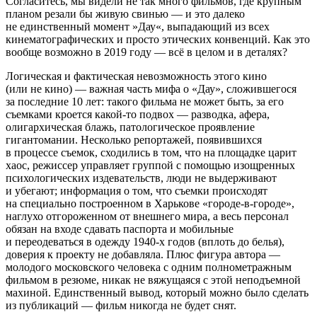
Согласитесь, мы видели не так много фильмов, где крупным
планом резали бы живую свинью — и это далеко
не единственный момент »Дау«, выпадающий из всех
кинематографических и просто этических конвенций. Как это
вообще возможно в 2019 году — всё в целом и в деталях?
Логическая и фактическая невозможность этого кино
(или не кино) — важная часть мифа о «Дау», сложившегося
за последние 10 лет: такого фильма не может быть, за его
съемками кроется какой-то подвох — разводка, афера,
олигархическая блажь, патологическое проявление
гигантомании. Несколько репортажей, появившихся
в процессе съемок, сходились в том, что на площадке царит
хаос, режиссер управляет группой с помощью изощренных
психологических издевательств, люди не выдерживают
и убегают; информация о том, что съемки происходят
на специально построенном в Харькове «городе-в-городе»,
наглухо отгороженном от внешнего мира, а весь персонал
обязан на входе сдавать паспорта и мобильные
и переодеваться в одежду 1940-х годов (вплоть до белья),
доверия к проекту не добавляла. Плюс фигура автора —
молодого московского человека с одним полнометражным
фильмом в резюме, никак не вяжущаяся с этой неподъемной
махиной. Единственный вывод, который можно было сделать
из публикаций — фильм никогда не будет снят.