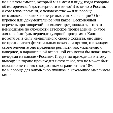
но не в том смысле, который мы имеем в виду, когда говорим
об исторической достоверности в кино? Это кино о России,
о советском времени, о человечестве — или вообще
не о людях, а о каких-то незримых силах эволюции? Оно
игровое или документальное или какое? Бесконечный
перечень противоречий позволяет предположить, что это
немыслимое по сложности авторское произведение, снятое
для какой-нибудь перпендикулярной программы Канн —
но хотя бы в силу немыслимого своего формата, оно явно
не предполагает фестивальных показов и призов, и в каждом
своем элементе оно предельно реалистично, «жизненно»;
наверное, в параллельной вселенной его могли бы показывать
вечерами на канале «Россия». И едва ты приходишь к этому
выводу, на экране происходит нечто такое, что не может быть
показано не только с возрастным ограничением 18+,
но и вообще для какой-либо публики в каком-либо мыслимом
кино.