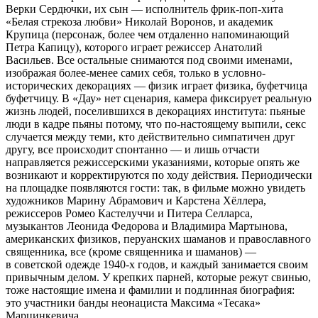
Верки Сердючки, их сын — исполнитель фрик-поп-хита
«Белая стрекоза любви» Николай Воронов, и академик
Крупица (персонаж, более чем отдаленно напоминающий
Петра Капицу), которого играет режиссер Анатолий
Васильев. Все остальные снимаются под своими именами,
изображая более-менее самих себя, только в условно-
исторических декорациях — физик играет физика, буфетчица
буфетчицу. В «Дау» нет сценария, камера фиксирует реальную
жизнь людей, поселившихся в декорациях института: пьяные
люди в кадре пьяны потому, что по-настоящему выпили, секс
случается между теми, кто действительно симпатичен друг
другу, все происходит спонтанно — и лишь отчасти
направляется режиссерскими указаниями, которые опять же
возникают и корректируются по ходу действия. Периодически
на площадке появляются гости: так, в фильме можно увидеть
художников Марину Абрамович и Карстена Хёллера,
режиссеров Ромео Кастелуччи и Питера Селларса,
музыкантов Леонида Федорова и Владимира Мартынова,
американских физиков, перуанских шаманов и православного
священника, все (кроме священника и шаманов) —
в советской одежде 1940-х годов, и каждый занимается своим
привычным делом. У крепких парней, которые режут свинью,
тоже настоящие имена и фамилии и подлинная биография:
это участники банды неонациста Максима «Тесака»
Марцинкевича.