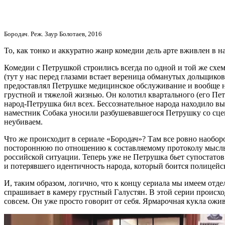
Бородач. Реж. Заур Болотаев, 2016
То, как тонко и аккуратно жанр комедии дель арте вживлен в н
Комедии с Петрушкой строились всегда по одной и той же схе
(тут у нас перед глазами встает вереница обманутых дольщик
предоставлял Петрушке медицинское обслуживание и вообще не
грустной и тяжелой жизнью. Он колотил квартального (его Пет
народ-Петрушка бил всех. Бессознательное народа находило вы
наместник Собака уносили разбушевавшегося Петрушку со сцен
неубиваем.
Что же происходит в сериале «Бородач»? Там все ровно наобор
постороннюю по отношению к составляемому протоколу мысль,
российской ситуации. Теперь уже не Петрушка бьет супостатов
и потерявшего идентичность народа, который боится полицейск
И, таким образом, логично, что к концу сериала мы имеем отд
спрашивает в камеру грустный Галустян. В этой серии происхо
совсем. Он уже просто говорит от себя. Ярмарочная кукла ожи