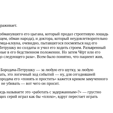
ораживает.
и обманувшего его цыгана, который продал строптивую лошадь
щем, обман народа), и доктора, который неудовлетворительно
мца-клоуна, очевидно, пытавшегося посмеяться над его
Петрушку во солдаты и учил его ходить строем. Разъяренный
ные в его бедственном положении. Но затем Чёрт или его
о следующего раза». Всем было понятно, что пациент жив,
о Бородача-Петрушку — за любую его шутку, за любую
ть, это логичный ход событий — ну, для сегодняшней
ородача его «понять и простить» кажется криком замученного
 не убивать — вот чего он просит.
ведь называете это «работать с задержанным»?» — грустно
х серий играл как бы «плохо», вдруг перестает играть