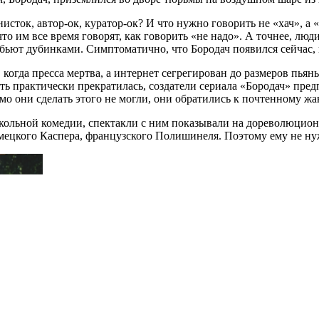
исток, автор-ок, куратор-ок? И что нужно говорить не «хач», а 
о им все время говорят, как говорить «не надо». А точнее, люди
побьют дубинками. Симптоматично, что Бородач появился сейчас, к
 когда пресса мертва, а интернет сегрегирован до размеров пья
сть практически прекратилась, создатели сериала «Бородач» пр
мо они сделать этого не могли, они обратились к почтенному жа
льной комедии, спектакли с ним показывали на дореволюционны
мецкого Каспера, французского Полишинеля. Поэтому ему не нуж