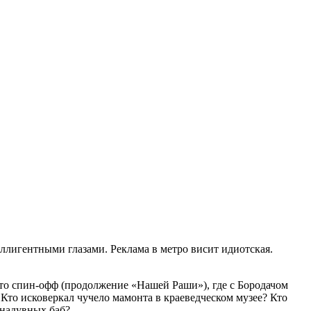
еллигентными глазами. Реклама в метро висит идиотская.
это спин-офф (продолжение «Нашей Раши»), где с Бородачом
Кто исковеркал чучело мамонта в краеведческом музее? Кто
 надувных баб?