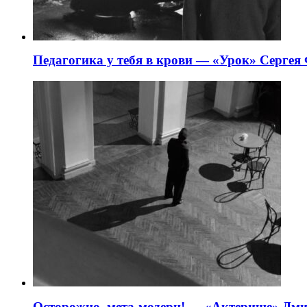
Педагогика у тебя в крови — «Урок» Сергея
Осторожно, мета-модерн! — «Актерище» Дми