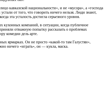
«лицо кавказской национальности», и не «мусора», а «господа
 устали от того, что говорить ничего нельзя. Люди знают,
огда эта усталость достигла серьезного уровня.
ных кухонных компаний, в ситуации, когда публичное
едприняли отважную попытку рассказать о проблемах
нру комедии дель арте.
х ярмарках. Он не просто «какой-то там Галустян»,
но ничего «играть», он — кукла, маска.