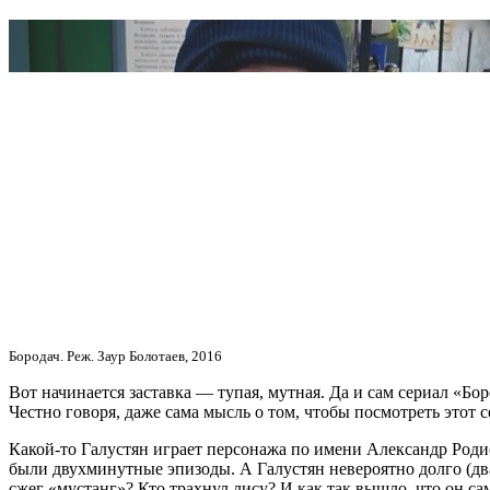
Бородач. Реж. Заур Болотаев, 2016
Вот начинается заставка — тупая, мутная. Да и сам сериал «Бо
Честно говоря, даже сама мысль о том, чтобы посмотреть этот с
Какой-то Галустян играет персонажа по имени Александр Родио
были двухминутные эпизоды. А Галустян невероятно долго (два
сжег «мустанг»? Кто трахнул лису? И как так вышло, что он с