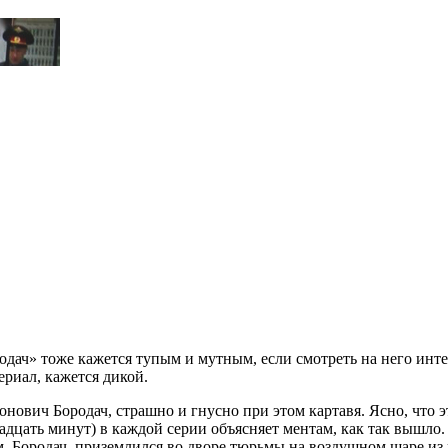
родач» тоже кажется тупым и мутным, если смотреть на него инт
ериал, кажется дикой.
нович Бородач, страшно и гнусно при этом картавя. Ясно, что 
дцать минут) в каждой серии объясняет ментам, как так вышло. 
ам, Бородач, приземлился во дворе тюрьмы на воздушном шаре из