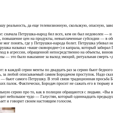
ашу реальность, да еще телевизионную, скользкую, опасную, зав
ме: сначала Петрушка-народ бил всех, кем он был недоволен — 
ов, повышение цен на продукты, невыплаченные субсидии — в об
 мог понять, где у Петрушки-народа болит. Петрушка убивал не
рушка называл «ваше сковородие») и капрала, который забирал 
ход в агрессии, обращенной непосредственно на объекты, винов
ы — это было наказание за выход эмоций, ритуальная смерть «д
от: в каждой серии менты по двадцать раз за серию бьют бедног
 за любой описываемый самим Бородачом проступок. Надо сказа
 — бьют самого Петрушку. В этой связи традиционная просьба Б
их палок. Фактически, Бородач просит не сажать его в тюрьму и
ельную серию про то, как в полиции обращаются с людьми. «Вы 
дит небольшое чудо — Галустян, который одиннадцать предыдущи
вает и говорит своим настоящим голосом.