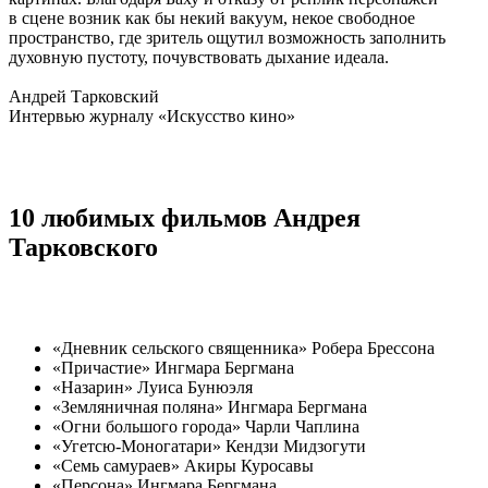
в сцене возник как бы некий вакуум, некое свободное
пространство, где зритель ощутил возможность заполнить
духовную пустоту, почувствовать дыхание идеала.
Андрей Тарковский
Интервью журналу «Искусство кино»
10 любимых фильмов Андрея
Тарковского
«Дневник сельского священника» Робера Брессона
«Причастие» Ингмара Бергмана
«Назарин» Луиса Бунюэля
«Земляничная поляна» Ингмара Бергмана
«Огни большого города» Чарли Чаплина
«Угетсю-Моногатари» Кендзи Мидзогути
«Семь самураев» Акиры Куросавы
«Персона» Ингмара Бергмана