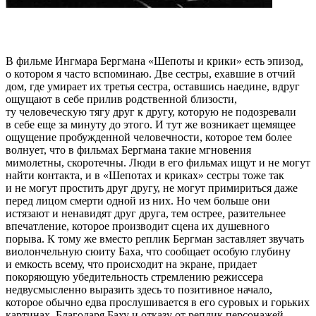
В фильме Ингмара Бергмана «Шепоты и крики» есть эпизод,
о котором я часто вспоминаю. Две сестры, ехавшие в отчий
дом, где умирает их третья сестра, оставшись наедине, вдруг
ощущают в себе прилив родственной близости,
ту человеческую тягу друг к другу, которую не подозревали
в себе еще за минуту до этого. И тут же возникает щемящее
ощущение пробужденной человечности, которое тем более
волнует, что в фильмах Бергмана такие мгновения
мимолетны, скоротечны. Люди в его фильмах ищут и не могут
найти контакта, и в «Шепотах и криках» сестры тоже так
и не могут простить друг другу, не могут примириться даже
перед лицом смерти одной из них. Но чем больше они
истязают и ненавидят друг друга, тем острее, разительнее
впечатление, которое производит сцена их душевного
порыва. К тому же вместо реплик Бергман заставляет звучать
виолончельную сюиту Баха, что сообщает особую глубину
и емкость всему, что происходит на экране, придает
покоряющую убедительность стремлению режиссера
недвусмысленно выразить здесь то позитивное начало,
которое обычно едва прослушивается в его суровых и горьких
картинах. Благодаря Баху и отказу от реплик персонажей