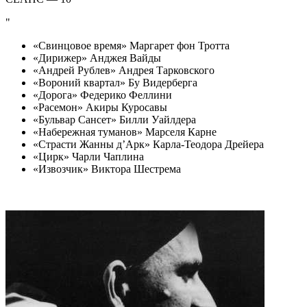
«Свинцовое время» Маргарет фон Тротта
«Дирижер» Анджея Вайды
«Андрей Рублев» Андрея Тарковского
«Вороний квартал» Бу Видерберга
«Дорога» Федерико Феллини
«Расемон» Акиры Куросавы
«Бульвар Сансет» Билли Уайлдера
«Набережная туманов» Марселя Карне
«Страсти Жанны д’Арк» Карла-Теодора Дрейера
«Цирк» Чарли Чаплина
«Извозчик» Виктора Шестрема