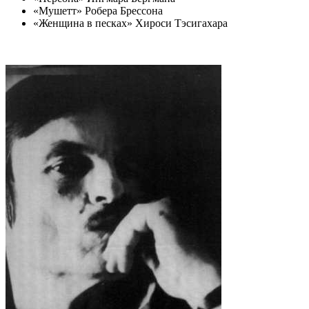
«Мушетт» Робера Брессона
«Женщина в песках» Хироси Тэсигахара