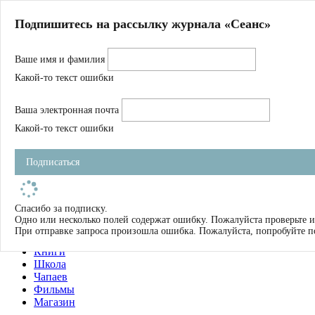
Главная
Подпишитесь на рассылку журнала «Сеанс»
О нас
Авторы
Ваше имя и фамилия
Магазин
Журнал
Какой-то текст ошибки
Книги
Спецпроекты
Ваша электронная почта
Школа
Устав
Какой-то текст ошибки
Отчетность
Фильмы
Подписаться
Имена
Тэги
искать
Спасибо за подписку.
Одно или несколько полей содержат ошибку. Пожалуйста проверьте и
О нас
При отправке запроса произошла ошибка. Пожалуйста, попробуйте п
Журнал
Книги
Школа
Чапаев
Фильмы
Магазин