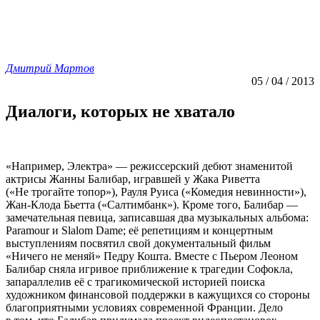
Дмитрий Мартов
05 / 04 / 2013
Диалоги, которых не хватало
«Например, Электра» — режиссерский дебют знаменитой
актрисы Жанны Балибар, игравшей у Жака Риветта
(«Не трогайте топор»), Рауля Руиса («Комедия невинности»),
Жан-Клода Бьетта («Салтимбанк»). Кроме того, Балибар —
замечательная певица, записавшая два музыкальных альбома:
Paramour и Slalom Dame; её репетициям и концертным
выступлениям посвятил свой документальный фильм
«Ничего не меняй» Педру Кошта. Вместе с Пьером Леоном
Балибар сняла игривое приближение к трагедии Софокла,
запараллелив её с трагикомической историей поиска
художником финансовой поддержки в кажущихся со стороны
благоприятными условиях современной Франции. Дело