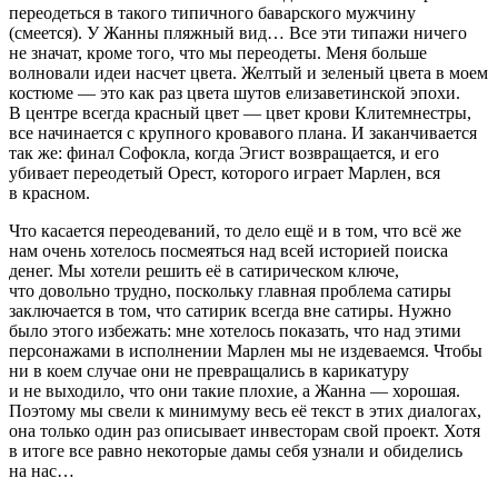
переодеться в такого типичного баварского мужчину
(смеется). У Жанны пляжный вид… Все эти типажи ничего
не значат, кроме того, что мы переодеты. Меня больше
волновали идеи насчет цвета. Желтый и зеленый цвета в моем
костюме — это как раз цвета шутов елизаветинской эпохи.
В центре всегда красный цвет — цвет крови Клитемнестры,
все начинается с крупного кровавого плана. И заканчивается
так же: финал Софокла, когда Эгист возвращается, и его
убивает переодетый Орест, которого играет Марлен, вся
в красном.
Что касается переодеваний, то дело ещё и в том, что всё же
нам очень хотелось посмеяться над всей историей поиска
денег. Мы хотели решить её в сатирическом ключе,
что довольно трудно, поскольку главная проблема сатиры
заключается в том, что сатирик всегда вне сатиры. Нужно
было этого избежать: мне хотелось показать, что над этими
персонажами в исполнении Марлен мы не издеваемся. Чтобы
ни в коем случае они не превращались в карикатуру
и не выходило, что они такие плохие, а Жанна — хорошая.
Поэтому мы свели к минимуму весь её текст в этих диалогах,
она только один раз описывает инвесторам свой проект. Хотя
в итоге все равно некоторые дамы себя узнали и обиделись
на нас…