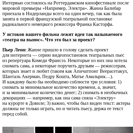
Интервью состоялось на Роттердамском кинофестивале после
мировой премьеры «Например, Электра». Жанна Балибар
приехала в Нидерланды всего на один вечер, так как была
занята в первой французской театральной постановке
радикального немецкого режиссера Франка Касторфа.
У истоков вашего фильма лежит идея так называемого
«театра на вынос». Что это был за проект?
Пьер Леон:
Жанне пришло в голову сделать проект
для интернета — серию видеопостановок театральных пьес
из репертуара Комеди Франсэз. Некоторые из них она хотела
снимать сама, а некоторые поручить друзьям — режиссерам,
которых знает и любит (таким как Апичатпонг Веерасетакул,
Шанталь Акерман, Педру Кошта, Матье Амальрик…).
И каждому было бы необходимо соблюсти три условия: 1)
снимать за минимальное количество времени, а, значит,
и за минимальное количество денег; 2) снимать в необычных
декорациях — например, как она сама сняла «Электру»
на курорте в Довиле; 3) важно, чтобы был виден текст: актеры
должны не только играть, но и читать пьесу, держа ee текст
перед собой.