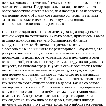
не декламировали заученный текст, как это принято, а просто
читали его с листа. Годар однажды сказал, что нет ничего
более завораживающего в мире, чем наблюдать за человеком,
читающим вслух. Я с ним совершенно согласна, и эта идея
зачитывания классических пьес вслух стала одним
из источников вдохновения для проекта.
Но был ещё один источник. Знаете, я два года подряд была
членом жюри на фестивалях. В Роттердаме, признаюсь, я была
изрядно шокирована тем, что большинство фильмов
конкурса — немые. Не немые в прямом смысле,
а бессловесные: в них никто не разговаривал. Разумеется, это
распространенная тенденция в современном кино, и это
происходит, я полагаю, от усилившегося в последнее время
влияния изобразительного искусства, да и других визуальных
искусств, на кинематограф. И у меня сложилось впечатление,
что это актерское молчание, хождение туда-сюда, взгляды,
при полном отсутствии диалогов, уже стало по-настоящему
диалектической проблемой. Ведь язык — неотъемлемая часть
как человеческого существования в целом, так и актерского
мастерства в частности. И, что немаловажно, предопределяет
веру в то, что если ты что-нибудь скажешь, ситуация может
измениться. А в фильмах, где никто не разговаривает, и,
как следствие, никто ничего не делает, ситуация никогда
не меняется, разве что в случае, когда кого-нибудь застрелили.