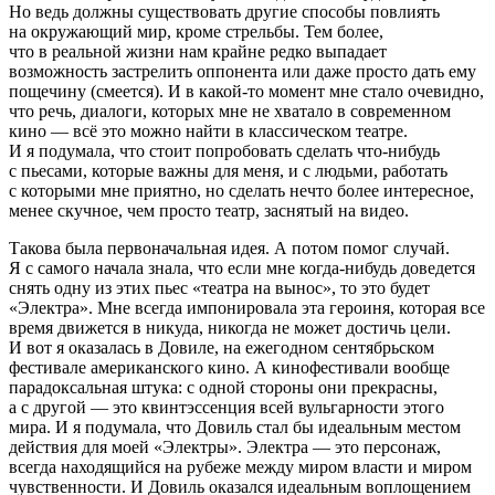
Но ведь должны существовать другие способы повлиять
на окружающий мир, кроме стрельбы. Тем более,
что в реальной жизни нам крайне редко выпадает
возможность застрелить оппонента или даже просто дать ему
пощечину (смеется). И в какой-то момент мне стало очевидно,
что речь, диалоги, которых мне не хватало в современном
кино — всё это можно найти в классическом театре.
И я подумала, что стоит попробовать сделать что-нибудь
с пьесами, которые важны для меня, и с людьми, работать
с которыми мне приятно, но сделать нечто более интересное,
менее скучное, чем просто театр, заснятый на видео.
Такова была первоначальная идея. А потом помог случай.
Я с самого начала знала, что если мне когда-нибудь доведется
снять одну из этих пьес «театра на вынос», то это будет
«Электра». Мне всегда импонировала эта героиня, которая все
время движется в никуда, никогда не может достичь цели.
И вот я оказалась в Довиле, на ежегодном сентябрьском
фестивале американского кино. А кинофестивали вообще
парадоксальная штука: с одной стороны они прекрасны,
а с другой — это квинтэссенция всей вульгарности этого
мира. И я подумала, что Довиль стал бы идеальным местом
действия для моей «Электры». Электра — это персонаж,
всегда находящийся на рубеже между миром власти и миром
чувственности. И Довиль оказался идеальным воплощением