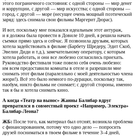
этого пограничного состояния: с одной стороны — мир денег
и коррупции, с другой — мир искусства; с одной стороны —
город, с другой — море (несущее очень мощный поэтический
заряд: здесь снимала свои фильмы Маргерит Дюрас).
И вот, поскольку мне показался идеальным этот антураж,
и я должна была провести в Довиле 10 дней, я решила начать
съемки прямо здесь и сейчас. Я позвонила друзьям, которых
хотела задействовать в фильме (Барбету Шредеру, Эдит Скоб,
Эвeлин Диди и т.д.), замечательному оператору, с которым
хотела работать, и они все любезно согласились приехать.
Руководство фестиваля тоже повело себя очень любезно:
им всем предоставили комнаты в отеле и разрешили мне
снимать этот фильм (паралелльно с моей деятельностью члена
жюри!). Всё это было немного по-дурацки, поскольку так,
наобум, никто фильмы не снимает; с другой стороны, именно
так я бы и хотела снимать кино.
А когда «Театр на вынос» Жанны Балибар вдруг
превратился в совместный проект «Например, Электра»
Балибар-Леона?
ЖБ:
После того, как материал был отснят, возникла проблема
с финансированием, потому что одно дело — попросить
друзей посниматься в твоем фильме в течение
3–4 дней,