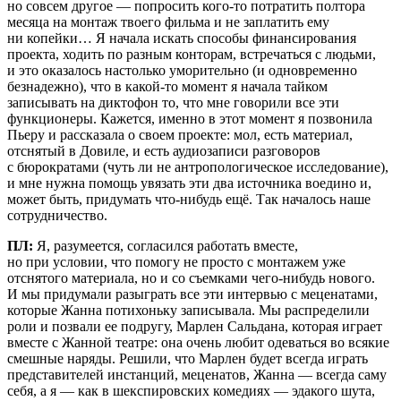
но совсем другое — попросить кого-то потратить полтора
месяца на монтаж твоего фильма и не заплатить ему
ни копейки… Я начала искать способы финансирования
проекта, ходить по разным конторам, встречаться с людьми,
и это оказалось настолько уморительно (и одновременно
безнадежно), что в какой-то момент я начала тайком
записывать на диктофон то, что мне говорили все эти
функционеры. Кажется, именно в этот момент я позвонила
Пьеру и рассказала о своем проекте: мол, есть материал,
отснятый в Довиле, и есть аудиозаписи разговоров
с бюрократами (чуть ли не антропологическое исследование),
и мне нужна помощь увязать эти два источника воедино и,
может быть, придумать что-нибудь ещё. Так началось наше
сотрудничество.
ПЛ:
Я, разумеется, согласился работать вместе,
но при условии, что помогу не просто с монтажем уже
отснятого материала, но и со съемками чего-нибудь нового.
И мы придумали разыграть все эти интервью с меценатами,
которые Жанна потихоньку записывала. Мы распределили
роли и позвали ее подругу, Марлен Сальдана, которая играет
вместе с Жанной театре: она очень любит одеваться во всякие
смешные наряды. Решили, что Марлен будет всегда играть
представителей инстанций, меценатов, Жанна — всегда саму
себя, а я — как в шекспировских комедиях — эдакого шута,