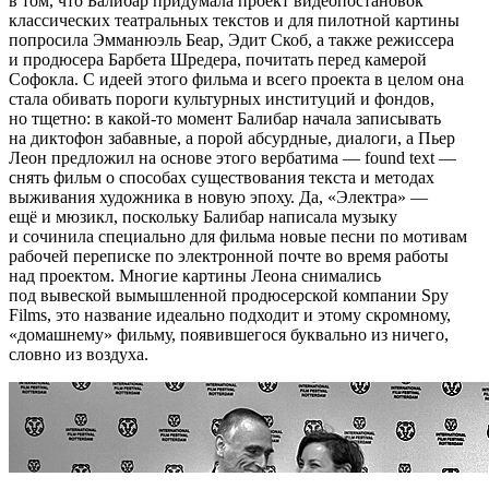
в том, что Балибар придумала проект видеопостановок
классических театральных текстов и для пилотной картины
попросила Эмманюэль Беар, Эдит Скоб, а также режиссера
и продюсера Барбета Шредера, почитать перед камерой
Софокла. С идеей этого фильма и всего проекта в целом она
стала обивать пороги культурных институций и фондов,
но тщетно: в какой-то момент Балибар начала записывать
на диктофон забавные, а порой абсурдные, диалоги, а Пьер
Леон предложил на основе этого вербатима — found text —
снять фильм о способах существования текста и методах
выживания художника в новую эпоху. Да, «Электра» —
ещё и мюзикл, поскольку Балибар написала музыку
и сочинила специально для фильма новые песни по мотивам
рабочей переписке по электронной почте во время работы
над проектом. Многие картины Леона снимались
под вывеской вымышленной продюсерской компании Spy
Films, это название идеально подходит и этому скромному,
«домашнему» фильму, появившегося буквально из ничего,
словно из воздуха.