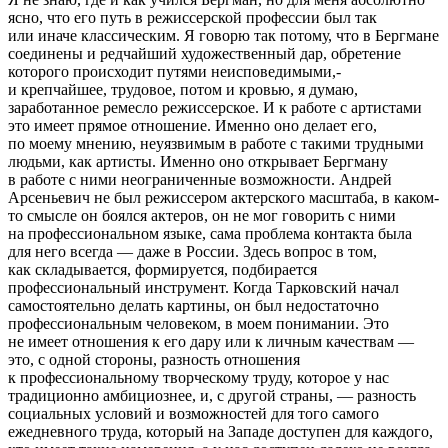
ясно, что его путь в режиссерской профессии был так
или иначе классическим. Я говорю так потому, что в Бергмане
соединены и редчайший художественный дар, обретение
которого происходит путями неисповедимыми,-
и крепчайшее, трудовое, потом и кровью, я думаю,
заработанное ремесло режиссерское. И к работе с артистами
это имеет прямое отношение. Именно оно делает его,
по моему мнению, неуязвимым в работе с такими трудными
людьми, как артисты. Именно оно открывает Бергману
в работе с ними неограниченные возможности. Андрей
Арсеньевич не был режиссером актерского масштаба, в каком-
то смысле он боялся актеров, он не мог говорить с ними
на профессиональном языке, сама проблема контакта была
для него всегда — даже в России. Здесь вопрос в том,
как складывается, формируется, подбирается
профессиональный инструмент. Когда Тарковский начал
самостоятельно делать картины, он был недостаточно
профессиональным человеком, в моем понимании. Это
не имеет отношения к его дару или к личным качествам —
это, с одной стороны, разность отношения
к профессиональному творческому труду, которое у нас
традиционно амбициознее, и, с другой страны, — разность
социальных условий и возможностей для того самого
ежедневного труда, который на Западе доступен для каждого,