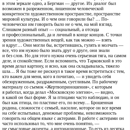
в этом зеркале одно, а Бергман — другое. Их диалог был
возможен в разреженном, лишенном человеческой
конкретности художественном пространстве, пространстве
мировой культуры. И о чем они говорили бы? … По-
человечески им говорить было не о чем, на мой взгляд.
Слишком разный опыт — социальный, а отсюда
и профессиональный, да и личный в конце концов. С точки
зрения художественных вещей, как так можно — взять
и вдруг… Они могли бы, встретившись, гулять и молчать —
все, что им нужно было знать друг о друге, они знали
и без слов. Но для этого нужна очень серьезная тяга, на самом
деле, и спокойствие. Если вспомнить, что Тарковский в это
время делал картину, и ясно, как она складывалась, тяжело
шла… Я бы тоже не рискнул в такое время встретиться с тем,
кто важен для меня, кого я почитаю, — и увидеть себя
обезоруженным, раздраженным, суетливым. По рабочему
материалу со съемок «Жертвоприношения», с которым
я работал, когда делал «Московскую элегию», — видно,
в какой он был форме. Я за птицами часто наблюдаю, и он
был как птица, по пластике его, по всему… Брошенная
родина, сложности с семьей, насилие, которое он все время
на себе испытывал, денежные проблемы, невозможность
говорить на общем языке с актерами. В работе с актерами он
часто использовал то, что мне очень понятно, —
не смысловые акценты, а интонационные. То есть из десятка