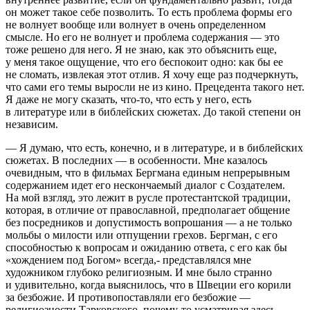
он может такое себе позволить. То есть проблема формы его
не волнует вообще или волнует в очень определенном
смысле. Но его не волнует и проблема содержания — это
тоже решено для него. Я не знаю, как это объяснить еще,
у меня такое ощущение, что его беспокоит одно: как бы ее
не сломать, извлекая этот отлив. Я хочу еще раз подчеркнуть,
что сами его темы выросли не из кино. Прецедента такого нет.
Я даже не могу сказать, что-то, что есть у него, есть
в литературе или в библейских сюжетах. До такой степени он
независим.
— Я думаю, что есть, конечно, и в литературе, и в библейских
сюжетах. В последних — в особенности. Мне казалось
очевидным, что в фильмах Бергмана единым непрерывным
содержанием идет его нескончаемый диалог с Создателем.
На мой взгляд, это лежит в русле протестантской традиции,
которая, в отличие от православной, предполагает общение
без посредников и допустимость вопрошания — а не только
мольбы о милости или отпущении грехов. Бергман, с его
способностью к вопросам и ожиданию ответа, с его как бы
«хождением под Богом» всегда,- представлялся мне
художником глубоко религиозным. И мне было странно
и удивительно, когда выяснилось, что в Швеции его корили
за безбожие. И противопоставляли его безбожие —
религиозности Тарковского, почему-то усматривая здесь