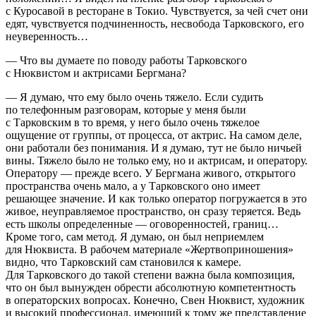
с Куросавой в ресторане в Токио. Чувствуется, за чей счет они
едят, чувствуется подчиненность, несвобода Тарковского, его
неуверенность…
— Что вы думаете по поводу работы Тарковского
с Нюквистом и актрисами Бергмана?
— Я думаю, что ему было очень тяжело. Если судить
по телефонным разговорам, которые у меня были
с Тарковским в то время, у него было очень тяжелое
ощущение от группы, от процесса, от актрис. На самом деле,
они работали без понимания. И я думаю, тут не было ничьей
вины. Тяжело было не только ему, но и актрисам, и оператору.
Оператору — прежде всего. У Бергмана живого, открытого
пространства очень мало, а у Тарковского оно имеет
решающее значение. И как только оператор погружается в это
живое, неуправляемое пространство, он сразу теряется. Ведь
есть школы определенные — оговоренностей, границ…
Кроме того, сам метод. Я думаю, он был неприемлем
для Нюквиста. В рабочем материале «Жертвоприношения»
видно, что Тарковский сам становился к камере.
Для Тарковского до такой степени важна была композиция,
что он был вынужден обрести абсолютную компетентность
в операторских вопросах. Конечно, Свен Нюквист, художник
и высокий профессионал, имеющий к тому же представление