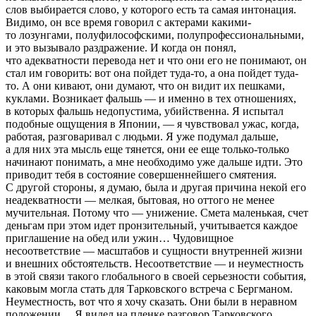
слов выбирается слово, у которого есть та самая интонация.
Видимо, он все время говорил с актерами какими-
то лозунгами, полуфилософскими, полупрофессиональными,
и это вызывало раздражение. И когда он понял,
что адекватности перевода нет и что они его не понимают, он
стал им говорить: вот она пойдет туда-то, а она пойдет туда-
то. А они кивают, они думают, что он видит их пешками,
куклами. Возникает фальшь — и именно в тех отношениях,
в которых фальшь недопустима, убийственна. Я испытал
подобные ощущения в Японии, — я чувствовал ужас, когда,
работая, разговаривал с людьми. Я уже подумал дальше,
а для них эта мысль еще тянется, они ее еще только-только
начинают понимать, а мне необходимо уже дальше идти. Это
приводит тебя в состояние совершеннейшего смятения.
С другой стороны, я думаю, была и другая причина некой его
неадекватности — мелкая, бытовая, но оттого не менее
мучительная. Потому что — унижение. Смета маленькая, счет
деньгам при этом идет пронзительный, учитывается каждое
приглашение на обед или ужин… Чудовищное
несоответствие — масштабов и сущности внутренней жизни
и внешних обстоятельств. Несоответствие — и неуместность
в этой связи такого глобального в своей серьезности события,
каковым могла стать для Тарковского встреча с Бергманом.
Неуместность, вот что я хочу сказать. Они были в неравном
положении… Я видел на пленке разговор Тарковского