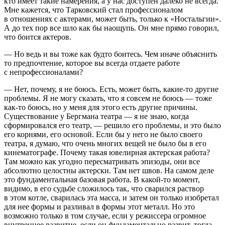
кто имеет такие намерения, а у нас доступен далеко не всегда.
Мне кажется, что Тарковский стал профессионалом
в отношениях с актерами, может быть, только к «Ностальгии».
А до тех пор все шло как бы наощупь. Он мне прямо говорил,
что боится актеров.
— Но ведь и вы тоже как будто боитесь. Чем иначе объяснить
то предпочтение, которое вы всегда отдаете работе
с непрофессионалами?
— Нет, почему, я не боюсь. Есть, может быть, какие-то другие
проблемы. Я не могу сказать, что я совсем не боюсь — тоже
как-то боюсь, но у меня для этого есть другие причины.
Существование у Бергмана театра — я не знаю, когда
сформировался его театр, — решило его проблемы, и это было
его корнями, его основой. Если бы у него не было своего
театра, я думаю, что очень многих вещей не было бы в его
кинематографе. Почему такая ювелирная актерская работа?
Там можно как угодно пересматривать эпизоды, они все
абсолютно целостны актерски. Там нет швов. На самом деле
это фундаментальная базовая работа. В какой-то момент,
видимо, в его судьбе сложилось так, что сварился раствор
в этом котле, сварилась эта масса, и затем он только изобретал
для нее формы и разливал в формы этот металл. Но это
возможно только в том случае, если у режиссера огромное
внутреннее развитие, если он фундаментально развит, тогда