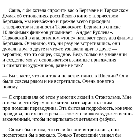
— Саша, я бы хотела спросить вас о Бергмане и Тарковском.
Думая об отношениях российского кино с творчеством
Бергмана, мы неизбежно и прежде всего приходим
к творчеству и личности Тарковского. Бергман в списке
10 любимых фильмов упоминает «Андрея Рублева».
Тарковский в аналогичном «топе» называет сразу два фильма
Бергмана. Очевидно, что, ни разу не встретившись, они
думали друг о друге и что-то узнавали друг в друге —
вероятно, что-то общее, сходное. Ведь только на узнавании
и сходстве могут основываться взаимные притяжения
и симпатии художников, разве не так?
— Вы знаете, что они так и не встретились в Швеции? Они
были совсем рядом и не встретились. Очень понятно —
почему.
— Я спрашивала об этом у многих людей в Стокгольме. Мне
отвечали, что Бергман не хотел разговаривать с ним
при помощи переводчика. Эта бытовая подробность, конечно,
правдива, но их невстреча — сюжет слишком художественно-
законченный, чтобы исчерпываться деталями фабулы.
— Сюжет был в том, что если бы они встретились, они
посмотрели бы в зеркало. Только Тарковский увидел бы