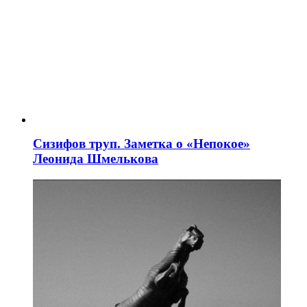
Сизифов труп. Заметка о «Непокое»
Леонида Шмелькова