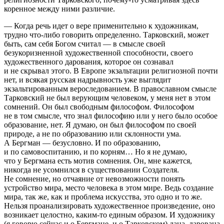
коренное между ними различие.
— Когда речь идет о вере применительно к художникам,
трудно что-либо говорить определенно. Тарковский, может
быть, сам себя Богом считал — в смысле своей
безукоризненной художественной способности, своего
художественного дарования, которое он сознавал
и не скрывал этого. В Европе экзальтации религиозной почти
нет, и всякая русская надрывность уже выглядит
экзальтированным вероследованием. В православном смысле
Тарковский не был верующим человеком, у меня нет в этом
сомнений. Он был свободным философом. Философом
не в том смысле, что знал философию или у него было особое
образование, нет. Я думаю, он был философом по своей
природе, а не по образованию или склонности ума.
А Бергман — безусловно. И по образованию,
и по самовоспитанию, и по корням… Но я не думаю,
что у Бергмана есть мотив сомнения. Он, мне кажется,
никогда не усомнился в существовании Создателя.
Не сомнение, но отчаяние от невозможности понять
устройство мира, место человека в этом мире. Ведь создание
мира, так же, как и проблема искусства, это одно и то же.
Нельзя проанализировать художественное произведение, оно
возникает целостно, каким-то единым образом. И художнику
(я говорю сейчас и о Бергмане, и о Тарковском) дана, дарована