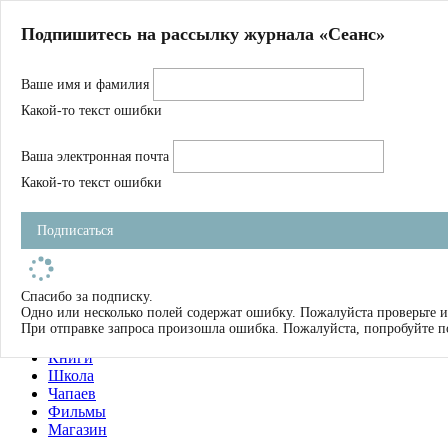
Главная
Подпишитесь на рассылку журнала «Сеанс»
О нас
Авторы
Ваше имя и фамилия
Магазин
Журнал
Какой-то текст ошибки
Книги
Спецпроекты
Ваша электронная почта
Школа
Устав
Какой-то текст ошибки
Отчетность
Фильмы
Подписаться
Имена
Тэги
искать
Спасибо за подписку.
Одно или несколько полей содержат ошибку. Пожалуйста проверьте и
О нас
При отправке запроса произошла ошибка. Пожалуйста, попробуйте п
Журнал
Книги
Школа
Чапаев
Фильмы
Магазин