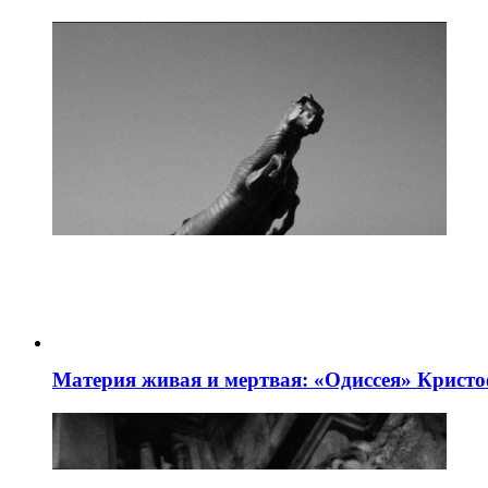
Материя живая и мертвая: «Одиссея» Крист