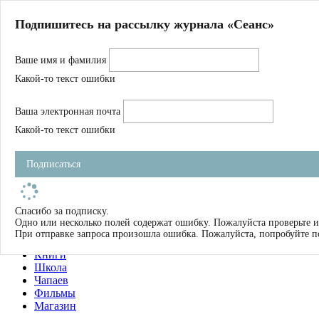
Главная
Подпишитесь на рассылку журнала «Сеанс»
О нас
Авторы
Ваше имя и фамилия
Магазин
Журнал
Какой-то текст ошибки
Книги
Спецпроекты
Ваша электронная почта
Школа
Устав
Какой-то текст ошибки
Отчетность
Фильмы
Подписаться
Имена
Тэги
искать
Спасибо за подписку.
Одно или несколько полей содержат ошибку. Пожалуйста проверьте и
О нас
При отправке запроса произошла ошибка. Пожалуйста, попробуйте п
Журнал
Книги
Школа
Чапаев
Фильмы
Магазин