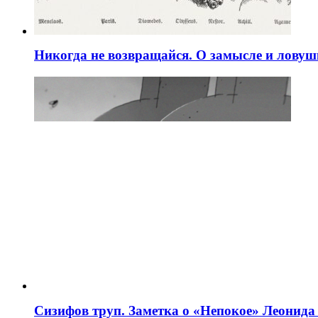
Никогда не возвращайся. О замысле и ловуш
Сизифов труп. Заметка о «Непокое» Леонид