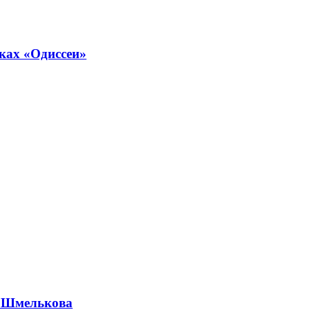
ках «Одиссеи»
а Шмелькова