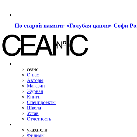
По старой памяти: «Голубая цапля» Софи Р
сеанс
О нас
Авторы
Магазин
Журнал
Книги
Спецпроекты
Школа
Устав
Отчетность
указатели
Фильмы